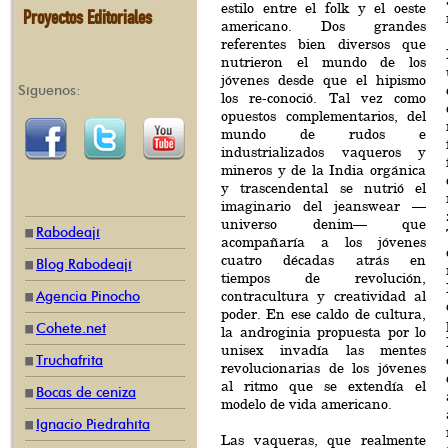
estilo entre el folk y el oeste
Proyectos Editoriales
americano. Dos grandes
referentes bien diversos que
nutrieron el mundo de los
jóvenes desde que el hipismo
Síguenos:
los re-conoció. Tal vez como
opuestos complementarios, del
mundo de rudos e
industrializados vaqueros y
mineros y de la India orgánica
y trascendental se nutrió el
imaginario del jeanswear —
universo denim— que
Rabodeají
acompañaría a los jóvenes
cuatro décadas atrás en
Blog Rabodeají
tiempos de revolución,
contracultura y creatividad al
Agencia Pinocho
poder. En ese caldo de cultura,
Cohete.net
la androginia propuesta por lo
unisex invadía las mentes
Truchafrita
revolucionarias de los jóvenes
al ritmo que se extendía el
Bocas de ceniza
modelo de vida americano.
Ignacio Piedrahíta
Las vaqueras, que realmente