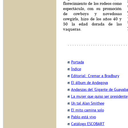
florecimiento de los rodeos como
espectáculo, con su promoción
de cowboys y novedosas
cowgirls, hizo de los años 40 y
50 la edad dorada de las
vaqueras.
Portada
Índice
Editorial: Cremar a Bradbury
El álbum de Andagoya
Andanzas del 'Gigante de Guayaba
La mujer que quiso ser presidente
Un tal Alan Smithee
El mito camina solo
Pablo está vivo
Catálogo ESCOBART