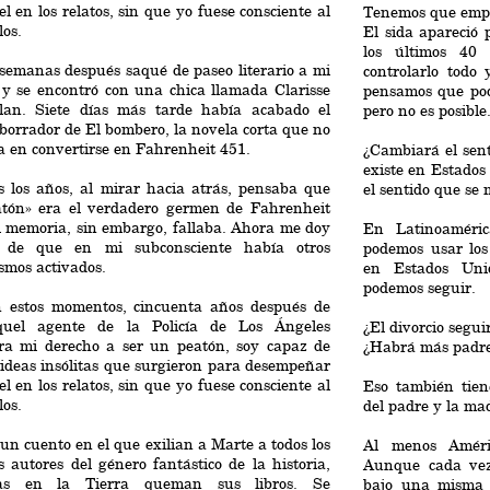
l en los relatos, sin que yo fuese consciente al
Tenemos que empe
los.
El sida apareció 
los últimos 40
semanas después saqué de paseo literario a mi
controlarlo todo
 y se encontró con una chica llamada Clarisse
pensamos que pod
lan. Siete días más tarde había acabado el
pero no es posible
borrador de El bombero, la novela corta que no
a en convertirse en Fahrenheit 451.
¿Cambiará el sent
existe en Estados
s los años, al mirar hacia atrás, pensaba que
el sentido que se 
atón» era el verdadero germen de Fahrenheit
i memoria, sin embargo, fallaba. Ahora me doy
En Latinoaméric
 de que en mi subconsciente había otros
podemos usar los
smos activados.
en Estados Uni
podemos seguir.
n estos momentos, cincuenta años después de
uel agente de la Policía de Los Ángeles
¿El divorcio segui
ara mi derecho a ser un peatón, soy capaz de
¿Habrá más padres
 ideas insólitas que surgieron para desempeñar
l en los relatos, sin que yo fuese consciente al
Eso también tien
los.
del padre y la mad
 un cuento en el que exilian a Marte a todos los
Al menos Améri
 autores del género fantástico de la historia,
Aunque cada ve
ras en la Tierra queman sus libros. Se
bajo una misma v