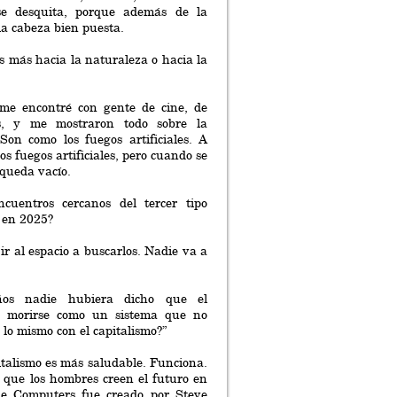
e desquita, porque además de la
a cabeza bien puesta.
s más hacia la naturaleza o hacia la
me encontré con gente de cine, de
les, y me mostraron todo sobre la
 Son como los fuegos artificiales. A
os fuegos artificiales, pero cuando se
 queda vacío.
cuentros cercanos del tercer tipo
 en 2025?
ir al espacio a buscarlos. Nadie va a
ños nadie hubiera dicho que el
 morirse como un sistema que no
 lo mismo con el capitalismo?”
italismo es más saludable. Funciona.
 que los hombres creen el futuro en
le Computers fue creado por Steve