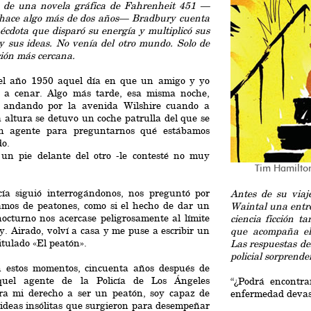
o de una novela gráfica de Fahrenheit 451 —
o hace algo más de dos años— Bradbury cuenta
cdota que disparó su energía y multiplicó sus
y sus ideas. No venía del otro mundo. Solo de
ción más cercana.
 el año 1950 aquel día en que un amigo y yo
s a cenar. Algo más tarde, esa misma noche,
 andando por la avenida Wilshire cuando a
 altura se detuvo un coche patrulla del que se
n agente para preguntarnos qué estábamos
do.
 un pie delante del otro -le contesté no muy
Tim Hamilton
icía siguió interrogándonos, nos preguntó por
Antes de su viaj
amos de peatones, como si el hecho de dar un
Waintal una entre
octurno nos acercase peligrosamente al límite
ciencia ficción t
ey. Airado, volví a casa y me puse a escribir un
que acompaña el 
titulado «El peatón».
Las respuestas de
policial sorprende
n estos momentos, cincuenta años después de
uel agente de la Policía de Los Ángeles
“¿Podrá encontra
ara mi derecho a ser un peatón, soy capaz de
enfermedad devas
 ideas insólitas que surgieron para desempeñar