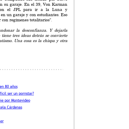
n su garaje. En el 39, Von Karman
aron el JPL para ir a la Luna y
en un garaje y con estudiantes. Eso
 con regímenes totalitarios”.
andonar la desconfianza. Y dejarla
 tiene tres ideas detrás se convierte
tismo. Una cosa es la chispa y otra
 en 80 años
fícil ser un pornstar?
pie por Montevideo
cela Cárdenas
er