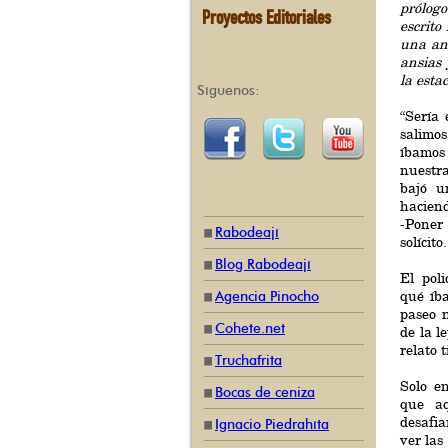
prólog
Proyectos Editoriales
escrit
una ané
ansias 
la esta
Síguenos:
“Sería
salimo
íbamos
nuestra
bajó u
hacien
-Poner
Rabodeají
solícito.
Blog Rabodeají
El pol
qué íb
Agencia Pinocho
paseo n
Cohete.net
de la l
relato 
Truchafrita
Solo e
Bocas de ceniza
que aq
desafi
Ignacio Piedrahíta
ver las