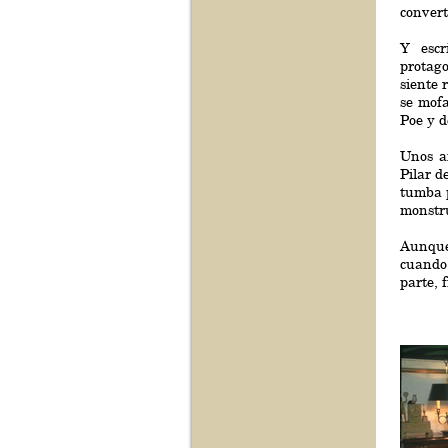
convert
Y escr
protago
siente 
se mofa
Poe y d
Unos a
Pilar d
tumba p
monstr
Aunque
cuando 
parte, 