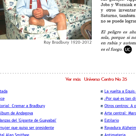
Jobs y Wozniak e
y otros invent
Saturno, también 
no se puede lograr
El peligro es ab
sola, porque si no
Ray Bradbury 1920-2012
en rabia y automa
es el fuego.
Ver más Universo Centro No 35
tada
La vuelta a Equis
ice
¿Por qué es tan di
torial: Cremar a Bradbury
Otros centros: A 
álbum de Andagoya
Arte central: Mar
anzas del 'Gigante de Guayabal'
Estilario
mujer que quiso ser presidente
Rayadura Alzheim
tal Alan Smithee
Antimateria