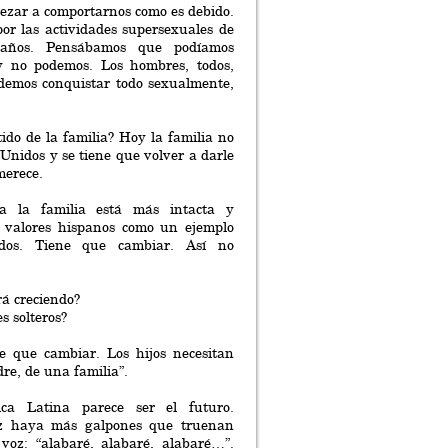
zar a comportarnos como es debido.
por las actividades supersexuales de
 años. Pensábamos que podíamos
 y no podemos. Los hombres, todos,
emos conquistar todo sexualmente,
.
ido de la familia? Hoy la familia no
 Unidos y se tiene que volver a darle
merece.
a la familia está más intacta y
 valores hispanos como un ejemplo
dos. Tiene que cambiar. Así no
rá creciendo?
 solteros?
e que cambiar. Los hijos necesitan
re, de una familia”.
ca Latina parece ser el futuro.
z haya más galpones que truenan
oz: “alabaré, alabaré, alabaré…”.