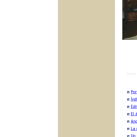
Por
Índ
Edi
El 
And
La 
Un 