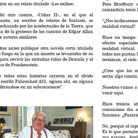
iría en un relato titulado «Los exilios».
Pero Bradbury s
camándula tenía l
ibí otro cuento, «Usher II», en el que el
nista, un escritor de relatos de fantasía, se
“¿Nos inclinaremo
rechazado por los intelectuales de la Tierra, que
realidad virtual?
n de lo grotesco de los cuentos de Edgar Allan
e autores similares.
Hace un tiempo 
efectos especia
ños antes publiqué otra novela corta titulada
realidad virtual.
e fuego en la que un muerto se levantaba de su
todos nos gustan l
ara revivir las extrañas vidas de Drácula y el
terminan, el cielo
uo de Frankenstein.
¿Cree que los en
 todas estas historias cayeron en el olvido
serán algo común
escribí Fahrenheit 451, siguen ahí, en alguna
filtrándose en mi subconsciente”.
Nosotros vamos a 
venir aquí.
Hace treinta a
comunismo iba a
funciona. ¿Pasará
No, porque el cap
Es lo que permite
sus garajes. App