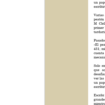
un pape
escribir
Varias 
peatón
M Clel
primer 
tardarí
Pasado
«El pe
451; m
cuenta
mecani
Solo e
que aq
desafi
ver las
un pape
escribir
Escribí
grandes
mient