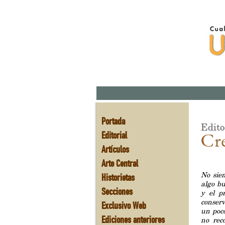
Portada
Edito
Editorial
Cr
Artículos
Arte Central
No siem
Historietas
algo b
Secciones
y el p
conserv
Exclusivo Web
un poco
Ediciones anteriores
no rec