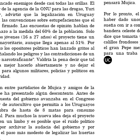
pensará Mujica.
ncado enemigos desde casi todas las orillas. El
r de la agencia de la ONU para las drogas, Yuri
Por lo pronto, e
v, advirtió que la legalización en Uruguay
haber dado un
a las convenciones sobre estupefacientes que el
sueña con ir a co
a firmado. Las encuestas de opinión hablan de
bandera celeste d
azo a la medida del 60% de la población. Solo
dice que tomaría
os jóvenes (16 a 27 años) el proyecto tiene un
calillos frondoso
mayoritario, aunque llega apenas al 51%. Por
el gran Pepe me
o los opositores políticos han lanzado gritos al
para una traba s
eñalando los peligros y las contradicciones de un
 narcotraficante". Valdría la pena decir que tal
a mejor hacerlo abiertamente y no dejar el
 para algunos militares, policías y políticos en
ridad.
n entre partidarios de Mujica y amigos de la
e ha presentado algún descontento. Antes de
puesta del gobierno avanzaba en el Congreso
y de autocultivo que permitía a los Uruguayos
embra de hasta de 8 matas para consumo
l. Para muchos la nueva idea deja el proyecto
en un limbo y es posible que el ruido político
por archivar la audacia del gobierno y por
 el paso más modesto de legalizar las huertas
.