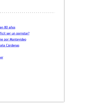
 en 80 años
fícil ser un pornstar?
pie por Montevideo
cela Cárdenas
er