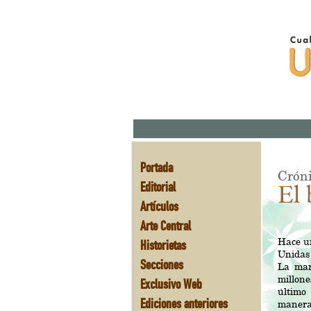
Portada
Cróni
Editorial
El 
Artículos
Arte Central
Hace un
Historietas
Unidas 
Secciones
La mar
millon
Exclusivo Web
último
Ediciones anteriores
manera