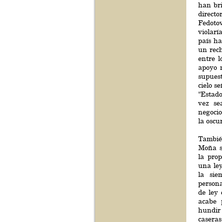
han bri
directo
Fedoto
violarí
país h
un rech
entre l
apoyo 
supuest
cielo s
"Estado
vez se
negocio
la oscu
Tambié
Moña s
la pro
una le
la si
persona
de ley 
acabe 
hundir
caseras