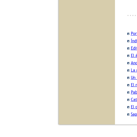
Por
Índ
Edi
El 
And
La 
Un 
El 
Pab
Ca
El 
Sap