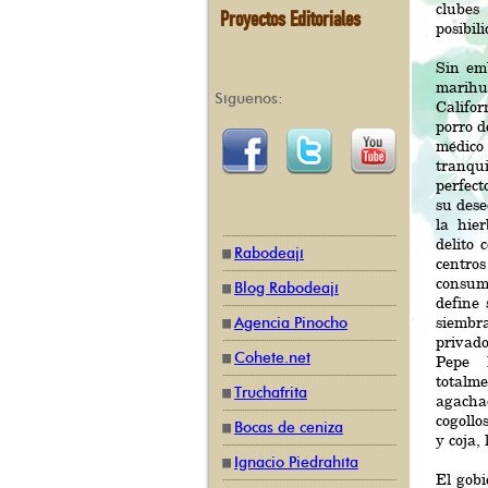
clubes
Proyectos Editoriales
posibil
Sin em
marihu
Síguenos:
Califo
porro d
médico
tranqu
perfec
su dese
la hie
delito 
Rabodeají
centro
consumi
Blog Rabodeají
define 
siembr
Agencia Pinocho
privado
Cohete.net
Pepe 
totalm
Truchafrita
agacha
cogollo
Bocas de ceniza
y coja, 
Ignacio Piedrahíta
El gob