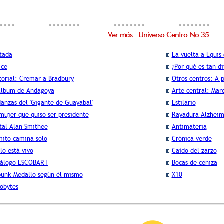
Ver más Universo Centro No 35
tada
La vuelta a Equis
ice
¿Por qué es tan di
torial: Cremar a Bradbury
Otros centros: A 
álbum de Andagoya
Arte central: Mar
anzas del 'Gigante de Guayabal'
Estilario
mujer que quiso ser presidente
Rayadura Alzheim
tal Alan Smithee
Antimateria
mito camina solo
Crónica verde
lo está vivo
Caído del zarzo
tálogo ESCOBART
Bocas de ceniza
punk Medallo según él mismo
X10
obytes