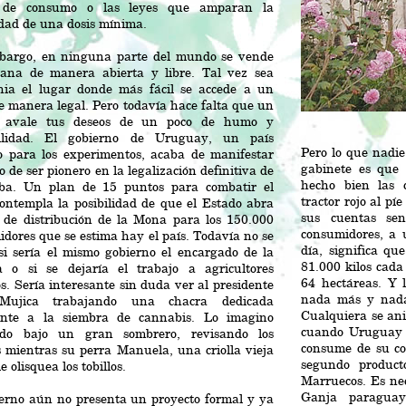
 de consumo o las leyes que amparan la
idad de una dosis mínima.
bargo, en ninguna parte del mundo se vende
ana de manera abierta y libre. Tal vez sea
rnia el lugar donde más fácil se accede a un
e manera legal. Pero todavía hace falta que un
 avale tus deseos de un poco de humo y
ilidad. El gobierno de Uruguay, un país
Pero lo que nadie
to para los experimentos, acaba de manifestar
gabinete es que
o de ser pionero en la legalización definitiva de
hecho bien las 
rba. Un plan de 15 puntos para combatir el
tractor rojo al p
contempla la posibilidad de que el Estado abra
sus cuentas sen
s de distribución de la Mona para los 150.000
consumidores, a
dores que se estima hay el país. Todavía no se
día, significa q
si sería el mismo gobierno el encargado de la
81.000 kilos cada
a o si se dejaría el trabajo a agricultores
64 hectáreas. Y 
s. Sería interesante sin duda ver al presidente
nada más y nada
Mujica trabajando una chacra dedicada
Cualquiera se an
ente a la siembra de cannabis. Lo imagino
cuando Uruguay 
do bajo un gran sombrero, revisando los
consume de su co
s mientras su perra Manuela, una criolla vieja
segundo product
le olisquea los tobillos.
Marruecos. Es nec
Ganja paragua
ierno aún no presenta un proyecto formal y ya