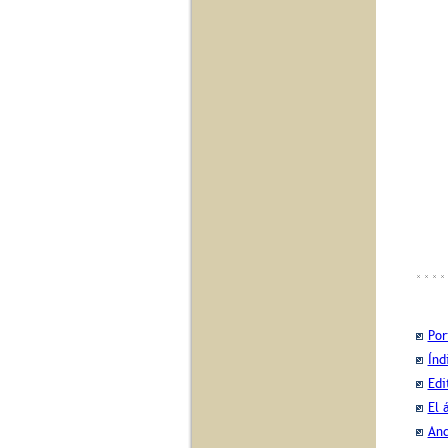
Por
Índ
Edi
El 
And