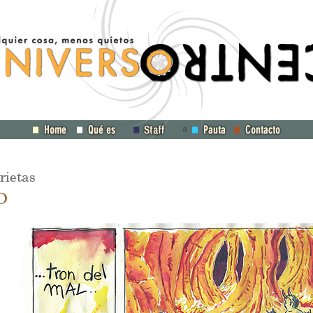
a
rietas
0