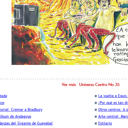
Ver más Universo Centro No 35
tada
La vuelta a Equis
ice
¿Por qué es tan di
torial: Cremar a Bradbury
Otros centros: A 
álbum de Andagoya
Arte central: Mar
anzas del 'Gigante de Guayabal'
Estilario