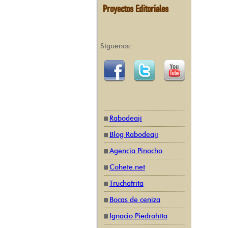
Proyectos Editoriales
Síguenos:
Rabodeají
Blog Rabodeají
Agencia Pinocho
Cohete.net
Truchafrita
Bocas de ceniza
Ignacio Piedrahíta