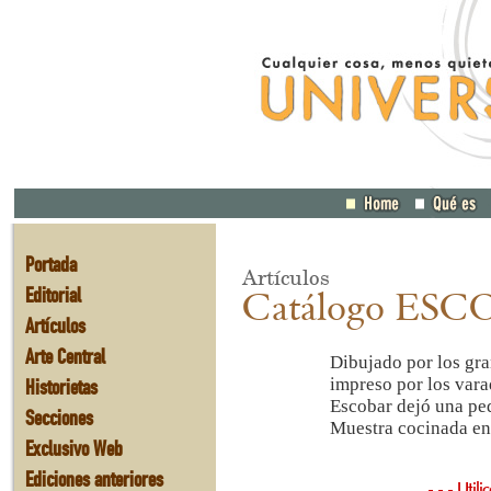
Portada
Artículos
Editorial
Catálogo ES
Artículos
Arte Central
Dibujado por los gra
Historietas
impreso por los varad
Escobar dejó una peq
Secciones
Muestra cocinada en 
Exclusivo Web
Ediciones anteriores
- - - Utili