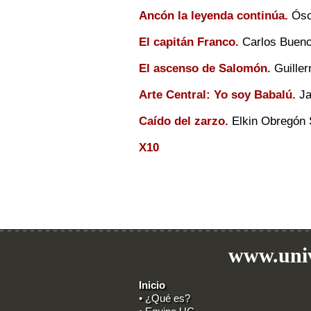
Ancón la leyenda continúa.
Ósc
El capitán Franco.
Carlos Buen
El ascenso de Salomón.
Guille
Arte Central: Yo soy Babalú.
Ja
Caído del zarzo.
Elkin Obregón 
X10
www.univ
Inicio
• ¿Qué es?