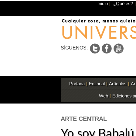
Inicio
|
¿Qué es?
|
SÍGUENOS:
Portada
|
Editorial
|
Artículos
|
Ar
Web
|
Ediciones a
ARTE CENTRAL
Yo soy Babalú