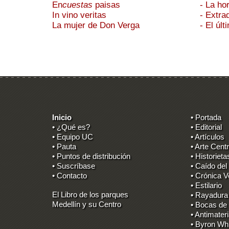
En
cuestas
paisas
- La ho
In vino veritas
- Extra
La mujer de Don Verga
- El úl
Inicio
• Portada
• ¿Qué es?
• Editorial
• Equipo UC
• Artículos
• Pauta
• Arte Centr
• Puntos de distribución
• Historieta
• Suscríbase
• Caído del
• Contacto
• Crónica V
• Estilario
El Libro de los parques
• Rayadura
Medellín y su Centro
• Bocas de
• Antimater
• Byron Wh