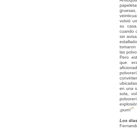
Antioqu
papelet
gruesas
veinticu
volvió u
su casa
cuando d
sin avisa
estalla
tomaron 
las polvo
Pero est
que er
aficion
polvor
convirti
ubicadas
en una s
sola, vo
polvor
explos
”
¡pum!
Los día
Fernando