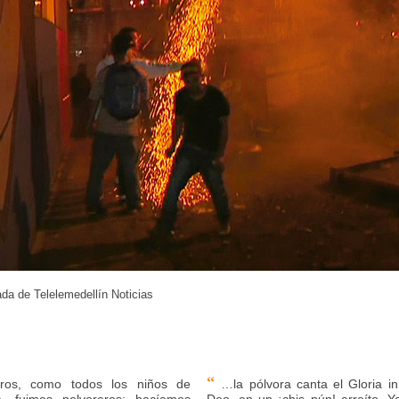
da de Telelemedellín Noticias
“
os, como todos los niños de
…la pólvora canta el Gloria in