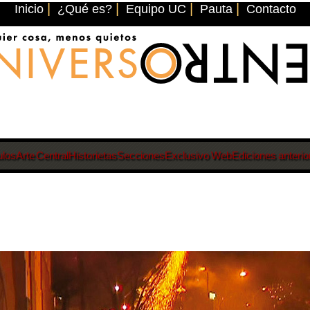
|
|
|
|
Inicio
¿Qué es?
Equipo UC
Pauta
Contacto
ulos
Arte Central
Historietas
Secciones
Exclusivo Web
Ediciones anterio