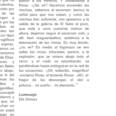
Ya que no
patrón a los mineros. Y volviéndose a
olectiva,
Rivas: -¿No ve? Hacemos encender las
isto por
mechas, saltamos al ascensor, damos la
 de las
señal para que nos suban, y como las
vergen a
mechas dan suficiente, nos apeamos a la
n por las
salida de la galería de El Siete al pozo,
aban, se
que está a unos cuarenta metros de
ntes tan
altura, dejamos seguir el ascensor solo, y
con lápiz
allí, bien resguardaditos, asistimos a la
oglíficos
detonación de las minas. Es muy bonito;
 espiras,
¿no ve? En medio al fogonazo se ven
ntamos un
saltar las rocas, trituradas; parece, a la
e hacemos
explosión, que se viniera abajo todo el
de Elías,
cerro, y el ruido va retumbando, va
lores y
perdiéndose hasta extinguirse en la red de
 en Belén
or abajo;
los socavones. -¡Oh, soberbio, magnífico!
e lo del
-exclamó Rivas, el teniente Rivas-. ¡Ah!, el
aman las
fragor de las descargas, el olor a
illos y
”
pólvora... mi sueño... mi elemento.
antillas,
 buscapié
Lorenzo
jo
stianos y
Efe Gómez
e que, en
rochan en
que papá
stan en