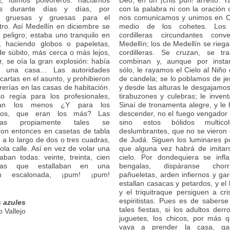
ia, fuimos polvoreros: hacíamos
Deo, en un ¡chis pún! arreíto. 
as durante días y días, por
con la palabra ni con la oración c
, gruesas y gruesas para el
nos comunicamos y unimos en Cr
atro. Así Medellín en diciembre se
medio de los cohetes. Los
n peligro; estaba uno tranquilo en
cordilleras circundantes con
, haciendo globos o papeletas,
Medellín; los de Medellín se riega
e súbito, más cerca o más lejos,
cordilleras. Se cruzan, se tr
r, se oía la gran explosión: había
combinan y, aunque por insta
do una casa… Las autoridades
sólo, le rayamos el Cielo al Niño 
cartas en el asunto, y prohibieron
de candela; se lo poblamos de jer
rerías en las casas de habitación.
y desde las alturas le desgajamos
o regía para los profesionales,
tirabuzones y culebras; le inve
an los menos ¿Y para los
Sinaí de tronamenta alegre, y l
ados, que eran los más? Las
descender, no el fuego vengador 
erías propiamente tales se
sino estos bólidos multico
eron entonces en casetas de tabla
deslumbrantes, que no se vieron
 a lo largo de dos o tres cuadras,
de Judá. Siguen los luminares p
ola calle. Así en vez de volar una
que alguna vez habrá de imitars
laban todas: veinte, treinta, cien
cielo. Por dondequiera se infl
erías que estallaban en una
bengalas, dispáranse chorr
ión escalonada, ¡pum! ¡pum!
pañueletas, arden infiernos y garg
estallan casacas y petardos, y el
y el triquitraque persiguen a cri
espiritistas. Pues es de sabers
s azules
tales fiestas, si los adultos der
 Vallejo
juguetes, los chicos, por más 
vaya a prender la casa, ga