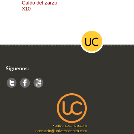
Caído del zarzo
X10
Síguenos:
•
universocentro.com
•
contacto@universocentro.com