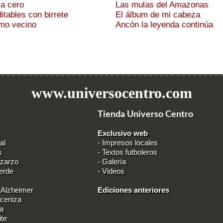
ra cero
Las mulas del Amazonas
ditables con birrete
El álbum de mi cabeza
timo vecino
Ancón la leyenda continúa
www.universocentro.com
Tienda Universo Centro
Exclusivo web
al
-
Impresos locales
s
-
Textos futboleros
 zarzo
-
Galería
erde
-
Videos
 Alzheimer
Ediciones anteriores
 ceniza
ia
ite