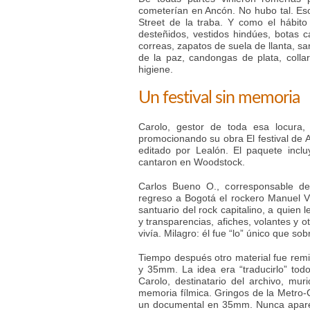
cometerían en Ancón. No hubo tal. Eso
Street de la traba. Y como el hábito 
desteñidos, vestidos hindúes, botas c
correas, zapatos de suela de llanta, sa
de la paz, candongas de plata, coll
higiene.
Un festival sin memoria
Carolo, gestor de toda esa locura,
promocionando su obra El festival de An
editado por Lealón. El paquete inc
cantaron en Woodstock.
Carlos Bueno O., corresponsable de
regreso a Bogotá el rockero Manuel V,
santuario del rock capitalino, a quien
y transparencias, afiches, volantes y o
vivía. Milagro: él fue “lo” único que sob
Tiempo después otro material fue rem
y 35mm. La idea era “traducirlo” to
Carolo, destinatario del archivo, mu
memoria fílmica. Gringos de la Metro-G
un documental en 35mm. Nunca aparec