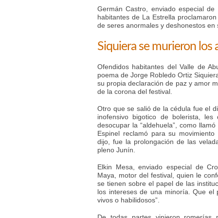
Germán Castro, enviado especial de
habitantes de La Estrella proclamaro
de seres anormales y deshonestos en s
Siquiera se murieron los
Ofendidos habitantes del Valle de Ab
poema de Jorge Robledo Ortiz Siquiera 
su propia declaración de paz y amor me
de la corona del festival.
Otro que se salió de la cédula fue el 
inofensivo bigotico de bolerista, l
desocupar la “aldehuela”, como llamó a
Espinel reclamó para su movimiento 
dijo, fue la prolongación de las vela
pleno Junín.
Elkin Mesa, enviado especial de Cro
Maya, motor del festival, quien le co
se tienen sobre el papel de las instit
los intereses de una minoría. Que el
vivos o habilidosos”.
De todas partes vinieron romerías 