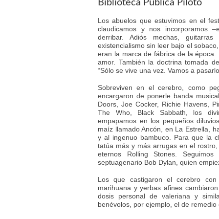
Biblioteca Pública Piloto
Los abuelos que estuvimos en el fest
claudicamos y nos incorporamos –e
derribar. Adiós mechas, guitarras 
existencialismo sin leer bajo el sobaco
eran la marca de fábrica de la época. 
amor. También la doctrina tomada del
“Sólo se vive una vez. Vamos a pasarlo
Sobreviven en el cerebro, como p
encargaron de ponerle banda musical
Doors, Joe Cocker, Richie Havens, Pi
The Who, Black Sabbath, los div
empapamos en los pequeños diluvios
maíz llamado Ancón, en La Estrella, h
y al ingenuo bambuco. Para que la cl
tatúa más y más arrugas en el rostro,
eternos Rolling Stones. Seguimos 
septuagenario Bob Dylan, quien empieza
Los que castigaron el cerebro con
marihuana y yerbas afines cambiaron 
dosis personal de valeriana y simi
benévolos, por ejemplo, el de remedio c