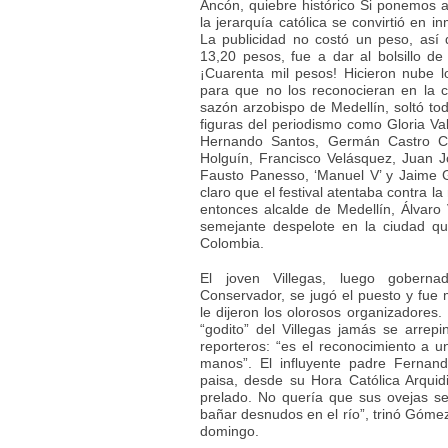
Ancón, quiebre histórico Si ponemos a
la jerarquía católica se convirtió en in
La publicidad no costó un peso, así 
13,20 pesos, fue a dar al bolsillo de 
¡Cuarenta mil pesos! Hicieron nube l
para que no los reconocieran en la ca
sazón arzobispo de Medellín, soltó tod
figuras del periodismo como Gloria Val
Hernando Santos, Germán Castro C
Holguín, Francisco Velásquez, Juan J
Fausto Panesso, ‘Manuel V’ y Jaime Go
claro que el festival atentaba contra 
entonces alcalde de Medellín, Álvaro
semejante despelote en la ciudad q
Colombia.
El joven Villegas, luego gobernad
Conservador, se jugó el puesto y fue m
le dijeron los olorosos organizadores. 
“godito” del Villegas jamás se arrepi
reporteros: “es el reconocimiento a 
manos”. El influyente padre Fernan
paisa, desde su Hora Católica Arquid
prelado. No quería que sus ovejas s
bañar desnudos en el río”, trinó Góme
domingo.