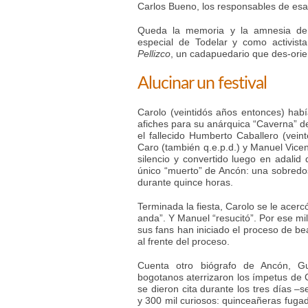
Carlos Bueno, los responsables de esa
Queda la memoria y la amnesia de 
especial de Todelar y como activist
Pellizco
, un cadapuedario que des-orie
Alucinar un festival
Carolo (veintidós años entonces) ha
afiches para su anárquica “Caverna” de
el fallecido Humberto Caballero (vei
Caro (también q.e.p.d.) y Manuel Vice
silencio y convertido luego en adalid 
único “muerto” de Ancón: una sobredo
durante quince horas.
Terminada la fiesta, Carolo se le acerc
anda”. Y Manuel “resucitó”. Por ese mi
sus fans han iniciado el proceso de be
al frente del proceso.
Cuenta otro biógrafo de Ancón, Gu
bogotanos aterrizaron los ímpetus de C
se dieron cita durante los tres días –
y 300 mil curiosos: quinceañeras fugad