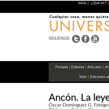
Inicio
|
¿Qué es?
|
SÍGUENOS:
Portada
|
Editorial
|
Artículos
|
Ar
Web
|
Ediciones a
Ancón. La ley
Óscar Domínguez G. Fotograf