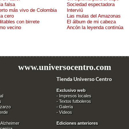
ia falsa
Sociedad espectadora
erto más vivo de Colombia
Interviú
ra cero
Las mulas del Amazonas
ditables con birrete
El álbum de mi cabeza
timo vecino
Ancón la leyenda continúa
www.universocentro.com
Tienda Universo Centro
Exclusivo web
al
-
Impresos locales
s
-
Textos futboleros
 zarzo
-
Galería
erde
-
Videos
 Alzheimer
Ediciones anteriores
 ceniza