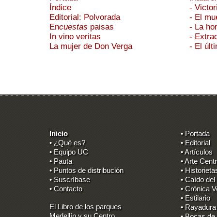
Índice
- Victor
Editorial: Polvorada
- El mu
En
cuestas
paisas
- La ho
In vino veritas
- Extra
La mujer de Don Verga
- El úl
Inicio
• Portada
• ¿Qué es?
• Editorial
• Equipo UC
• Artículos
• Pauta
• Arte Centr
• Puntos de distribución
• Historieta
• Suscríbase
• Caído del
• Contacto
• Crónica V
• Estilario
El Libro de los parques
• Rayadura
Medellín y su Centro
• Bocas de