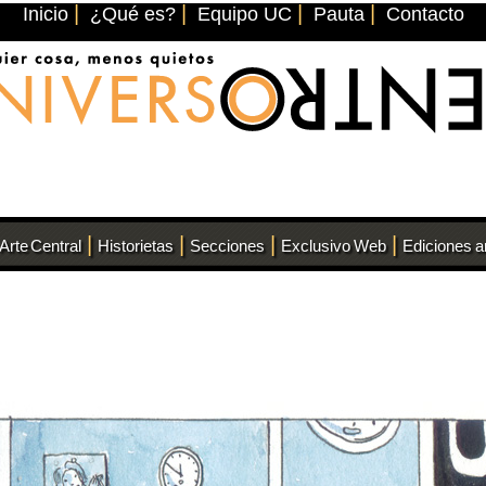
|
|
|
|
Inicio
¿Qué es?
Equipo UC
Pauta
Contacto
|
|
|
|
Arte Central
Historietas
Secciones
Exclusivo Web
Ediciones a