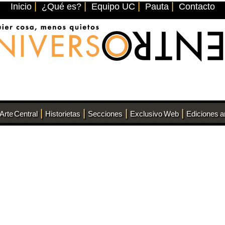
|
|
|
|
Inicio
¿Qué es?
Equipo UC
Pauta
Contacto
|
|
|
|
Arte Central
Historietas
Secciones
Exclusivo Web
Ediciones a