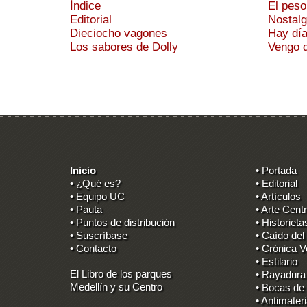
Índice
El peso
Editorial
Nostalg
Dieciocho vagones
Hay día
Los sabores de Dolly
Vengo d
Inicio
• Portada
• ¿Qué es?
• Editorial
• Equipo UC
• Artículos
• Pauta
• Arte Centr
• Puntos de distribución
• Historieta
• Suscríbase
• Caído del
• Contacto
• Crónica V
• Estilario
El Libro de los parques
• Rayadura
Medellín y su Centro
• Bocas de
• Antimater