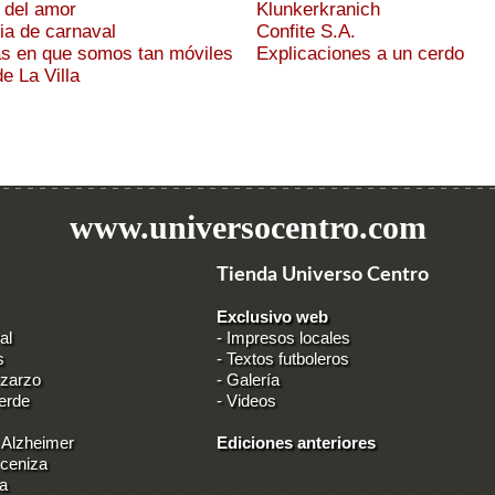
 del amor
Klunkerkranich
ia de carnaval
Confite S.A.
s en que somos tan móviles
Explicaciones a un cerdo
e La Villa
www.universocentro.com
Tienda Universo Centro
Exclusivo web
al
-
Impresos locales
s
-
Textos futboleros
 zarzo
-
Galería
erde
-
Videos
 Alzheimer
Ediciones anteriores
 ceniza
ia