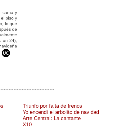
a cama y
el piso y
o, lo que
espués de
ualmente
s un 24),
navideña
.
os
Triunfo por falta de frenos
Yo encendí el arbolito de navidad
Arte Central: La cantante
X10