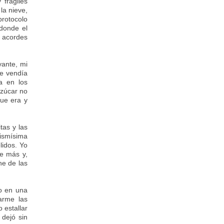
frágiles
la nieve,
protocolo
donde el
 acordes
ante, mi
e vendía
a en los
azúcar no
ue era y
tas y las
mismísima
lidos. Yo
e más y,
he de las
to en una
arme las
 estallar
 dejó sin