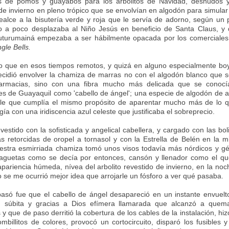
 de pomos y guayabos para los arbolitos de Navidad, desnudos y 
de invierno en pleno trópico que se envolvían en algodón para simular 
realce a la bisutería verde y roja que le servía de adorno, según un 
 a poco desplazaba al Niño Jesús en beneficio de Santa Claus, y 
tuturumainá empezaba a ser hábilmente opacada por los comerciales
ngle Bells.
 que en esos tiempos remotos, y quizá en alguno especialmente boy
idió envolver la chamiza de marras no con el algodón blanco que s
farmacias, sino con una fibra mucho más delicada que se conocí
s de Guayaquil como 'cabello de ángel'; una especie de algodón de 
le que cumplía el mismo propósito de aparentar mucho más de lo q
gía con una iridiscencia azul celeste que justificaba el sobreprecio.
estido con la sofisticada y angelical cabellera, y cargado con las boli
as retorcidas de oropel a tornasol y con la Estrella de Belén en la 
estra esmirriada chamiza tomó unos visos todavía más nórdicos y gé
aguetas como se decía por entonces, cansón y llenador como el qu
apariencia húmeda, nívea del arbolito revestido de invierno, en la noc
o se me ocurrió mejor idea que arrojarle un fósforo a ver qué pasaba.
asó fue que el cabello de ángel desapareció en un instante envuel
, súbita y gracias a Dios efímera llamarada que alcanzó a quem
y que de paso derritió la cobertura de los cables de la instalación, hizo
ombillitos de colores, provocó un cortocircuito, disparó los fusibles y