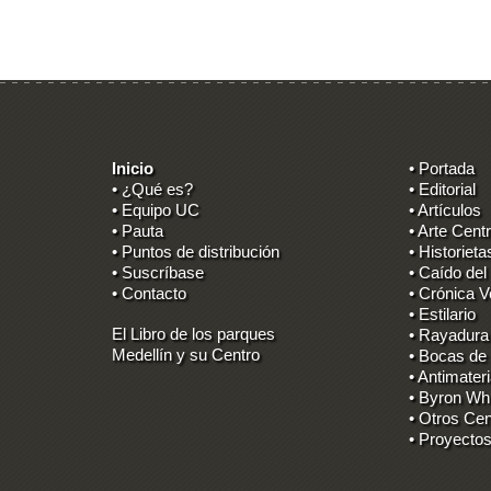
Inicio
• Portada
• ¿Qué es?
• Editorial
• Equipo UC
• Artículos
• Pauta
• Arte Centr
• Puntos de distribución
• Historieta
• Suscríbase
• Caído del
• Contacto
• Crónica V
• Estilario
El Libro de los parques
• Rayadura
Medellín y su Centro
• Bocas de
• Antimater
• Byron Wh
• Otros Cen
• Proyectos