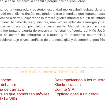
dad la casa. Se salvó la chamiza porque era de leña verde.
ando la humareda y posterior oscuridad me escabullí debajo de un
dé en el último rincón, ocultándome tras el tendido que llegaba hasta 
alcancé a dormir, esperando la tercera guerra mundial o el fin del mund
primero. Al cabo de las quinientas, una vez restablecida la energía y d
darme buscando por cielo y tierra, mi tío Manuel dio por fin cas
y fue tanta la alegría de encontrarme (cual muñequito del Niño Jesú
e se acordó de cobrarme la pilatuna, y mi inflamable ocurrencia 
cubierto bajo el velo cariñoso de una nostálgica y decembrina gota fría
Ver más Universo Centro N°61
a noche
Desempolvando a los muert
 del amor
Klunkerkranich
ia de carnaval
Confite S.A.
s en que somos tan móviles
Explicaciones a un cerdo
e La Villa