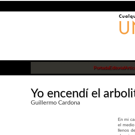
Portada
Editorial
Artíc
Yo encendí el arbol
Guillermo Cardona
En mi ca
el medio
llenos d