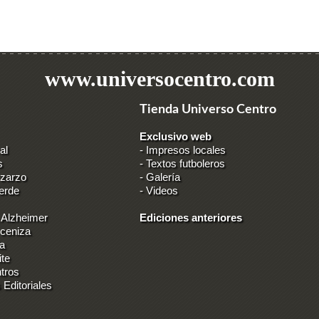
www.universocentro.com
Tienda Universo Centro
Exclusivo web
al
-
Impresos locales
s
-
Textos futboleros
 zarzo
-
Galería
erde
-
Videos
 Alzheimer
Ediciones anteriores
 ceniza
ia
ite
tros
 Editoriales