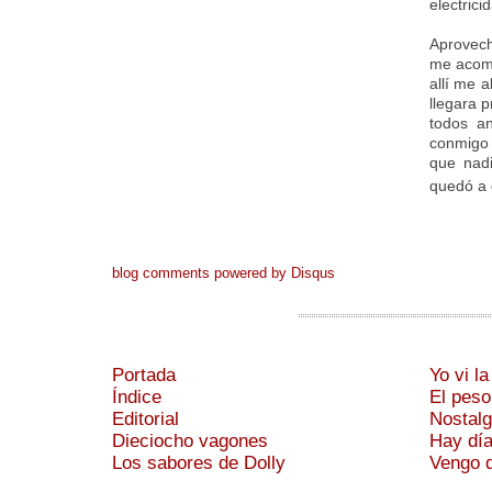
electrici
Aprovech
me acomo
allí me 
llegara 
todos an
conmigo 
que nadi
quedó a 
blog comments powered by
Disqus
Portada
Yo vi l
Índice
El peso
Editorial
Nostalg
Dieciocho vagones
Hay día
Los sabores de Dolly
Vengo d