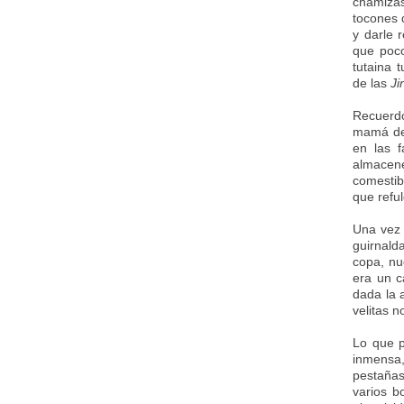
chamizas
tocones 
y darle 
que poco
tutaina 
de las
Ji
Recuerdo
mamá dec
en las 
almacene
comestib
que reful
Una vez v
guirnald
copa, nu
era un c
dada la 
velitas n
Lo que p
inmensa
pestañas 
varios b