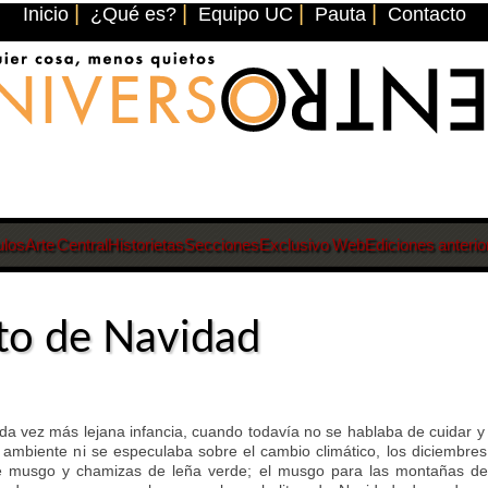
|
|
|
|
Inicio
¿Qué es?
Equipo UC
Pauta
Contacto
ulos
Arte Central
Historietas
Secciones
Exclusivo Web
Ediciones anterio
ito de Navidad
da vez más lejana infancia, cuando todavía no se hablaba de cuidar y
 ambiente ni se especulaba sobre el cambio climático, los diciembre
e musgo y chamizas de leña verde; el musgo para las montañas de