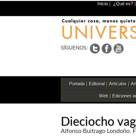
Inicio
|
¿Qué es?
|
SÍGUENOS:
Portada
|
Editorial
|
Artículos
|
Ar
Web
|
Ediciones a
Dieciocho va
Alfonso Buitrago Londoño. F