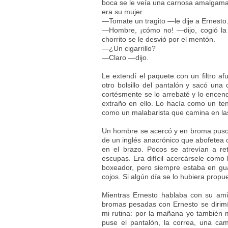
boca se le veía una carnosa amalgama d
era su mujer.
—Tomate un tragito —le dije a Ernesto
—Hombre, ¡cómo no! —dijo, cogió la 
chorrito se le desvió por el mentón.
—¿Un cigarrillo?
—Claro —dijo.
Le extendí el paquete con un filtro af
otro bolsillo del pantalón y sacó una 
cortésmente se lo arrebaté y lo ence
extraño en ello. Lo hacía como un te
como un malabarista que camina en l
Un hombre se acercó y en broma puso 
de un inglés anacrónico que abofetea c
en el brazo. Pocos se atrevían a r
escupas. Era difícil acercársele como
boxeador, pero siempre estaba en gu
cojos. Si algún día se lo hubiera propu
Mientras Ernesto hablaba con su ami
bromas pesadas con Ernesto se dirimí
mi rutina: por la mañana yo también 
puse el pantalón, la correa, una ca