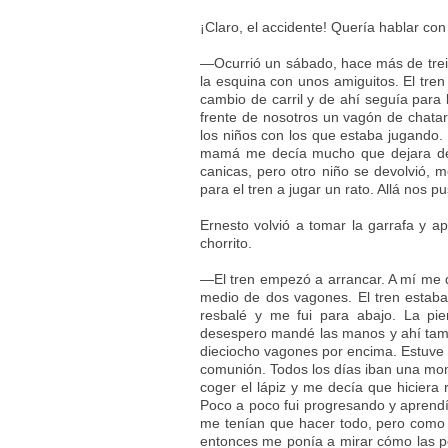
¡Claro, el accidente! Quería hablar co
—Ocurrió un sábado, hace más de trein
la esquina con unos amiguitos. El tren
cambio de carril y de ahí seguía para 
frente de nosotros un vagón de chatar
los niños con los que estaba jugando. 
mamá me decía mucho que dejara de
canicas, pero otro niño se devolvió,
para el tren a jugar un rato. Allá nos 
Ernesto volvió a tomar la garrafa y a
chorrito.
—El tren empezó a arrancar. A mí me di
medio de dos vagones. El tren esta
resbalé y me fui para abajo. La pi
desespero mandé las manos y ahí tamb
dieciocho vagones por encima. Estuve m
comunión. Todos los días iban una monj
coger el lápiz y me decía que hiciera 
Poco a poco fui progresando y aprendí 
me tenían que hacer todo, pero como 
entonces me ponía a mirar cómo las 