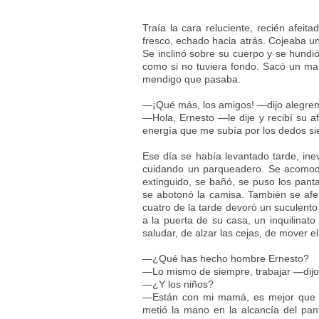
Traía la cara reluciente, recién afeit
fresco, echado hacia atrás. Cojeaba un
Se inclinó sobre su cuerpo y se hundió
como si no tuviera fondo. Sacó un ma
mendigo que pasaba.
—¡Qué más, los amigos! —dijo alegreme
—Hola, Ernesto —le dije y recibí su a
energía que me subía por los dedos si
Ese día se había levantado tarde, inev
cuidando un parqueadero. Se acomodó
extinguido, se bañó, se puso los panta
se abotonó la camisa. También se afei
cuatro de la tarde devoró un suculent
a la puerta de su casa, un inquilinat
saludar, de alzar las cejas, de mover el
—¿Qué has hecho hombre Ernesto?
—Lo mismo de siempre, trabajar —dijo
—¿Y los niños?
—Están con mi mamá, es mejor que n
metió la mano en la alcancía del pa