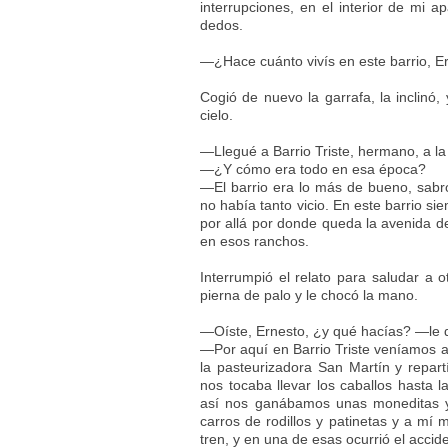
interrupciones, en el interior de mi 
dedos.
—¿Hace cuánto vivís en este barrio, E
Cogió de nuevo la garrafa, la inclinó,
cielo.
—Llegué a Barrio Triste, hermano, a la
—¿Y cómo era todo en esa época?
—El barrio era lo más de bueno, sabros
no había tanto vicio. En este barrio si
por allá por donde queda la avenida de
en esos ranchos.
Interrumpió el relato para saludar a 
pierna de palo y le chocó la mano.
—Oíste, Ernesto, ¿y qué hacías? —le d
—Por aquí en Barrio Triste veníamos a 
la pasteurizadora San Martín y repart
nos tocaba llevar los caballos hasta 
así nos ganábamos unas moneditas y
carros de rodillos y patinetas y a mí
tren, y en una de esas ocurrió el accid