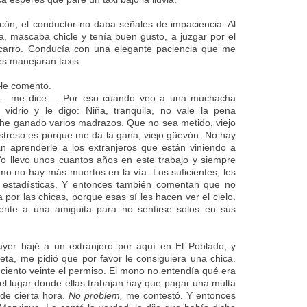
ncón, el conductor no daba señales de impaciencia. Al
na, mascaba chicle y tenía buen gusto, a juzgar por el
 carro. Conducía con una elegante paciencia que me
res manejaran taxis.
le comento.
o —me dice—.
Por eso cuando veo a una muchacha
 vidrio y le digo: Niña, tranquila, no vale la pena
e he ganado varios madrazos. Que no sea metido, viejo
streso es porque me da la gana, viejo güevón. No hay
n aprenderle a los extranjeros que están viniendo a
o llevo unos cuantos años en este trabajo y siempre
 no hay más muertos en la vía. Los suficientes, les
s estadísticas. Y entonces también comentan que no
 por las chicas, porque esas sí les hacen ver el cielo.
ente a una amiguita para no sentirse solos en sus
yer bajé a un extranjero por aquí en El Poblado, y
ta, me pidió que por favor le consiguiera una chica.
e ciento veinte el permiso. El mono no entendía qué era
 el lugar donde ellas trabajan hay que pagar una multa
 de cierta hora.
No problem,
me contestó. Y entonces