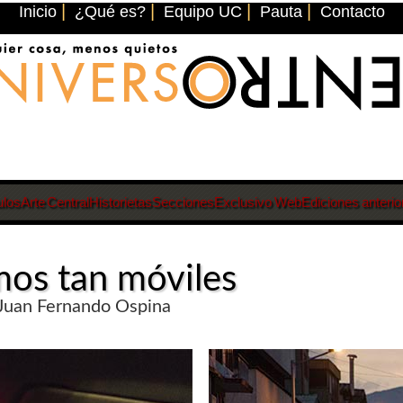
|
|
|
|
Inicio
¿Qué es?
Equipo UC
Pauta
Contacto
ulos
Arte Central
Historietas
Secciones
Exclusivo Web
Ediciones anterio
mos tan móviles
 Juan Fernando Ospina