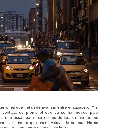
arrones que tratan de avanzar entre el aguacero. Y si
ra ventaja, de pronto el otro ya se ha movido para
do a que escampara, pero como de todas maneras me
ano al primero que pasó. Estuve de buenas. No se
a esperes que pare un taxi bajo la lluvia.