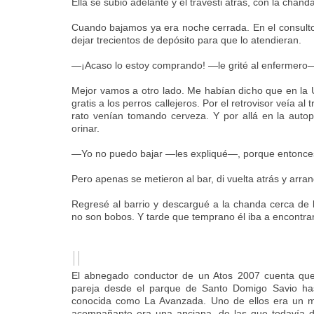
Ella se subió adelante y el travesti atrás, con la chanda
Cuando bajamos ya era noche cerrada. En el consulto
dejar trecientos de depósito para que lo atendieran.
—¡Acaso lo estoy comprando! —le grité al enfermero
Mejor vamos a otro lado. Me habían dicho que en la 
gratis a los perros callejeros. Por el retrovisor veía a
rato venían tomando cerveza. Y por allá en la autop
orinar.
—Yo no puedo bajar —les expliqué—, porque entonces
Pero apenas se metieron al bar, di vuelta atrás y arra
Regresé al barrio y descargué a la chanda cerca de 
no son bobos. Y tarde que temprano él iba a encontra
II
El abnegado conductor de un Atos 2007 cuenta que
pareja desde el parque de Santo Domigo Savio hast
conocida como La Avanzada. Uno de ellos era un m
acompañante era una anciana, de las que todavía da