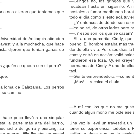
.
—Gringos no, los gringos que 
recatean hasta un cigarrillo. 
rio nos dijeron que teníamos que
hostales a fumar marihuana barat
todo el día como si esto acá tuvie
—¿Y entonces de dónde son eso
—.
—Yo no sé, de otros lados pero n
—¿Y esos son los que se casan?
Universidad de Antioquia atienden
—Sí, a una parcerita, Cindy, que
l travesti y a la muchacha, que hace
bueno. El hombre estaba más tra
ista dijeron que tenían ganas de
donde ella vivía. Por esos días la
esas y entró en acción: volió bald
fundieron esa loza. Quien creyer
 ¿quién se queda con el perro?
hermanos de Cindy. A uno de ellos
taxi.
nqué.
—Gente emprendedora —coment
—¡Muy! —recalca el chulo.
la loma de Calazanía. Los perros
r su camino.
—A mí con los que no me gusta 
cuando algún mono me pide ese se
 hace poco llevó a una singular
a la parte más alta del barrio,
Una vez le llevé un travesti a u
uchacho de gorra y piercing; su
tener su experiencia, todobien. 
n guerra. Ella llevaba un costal
chillar, a decir que yo lo exp