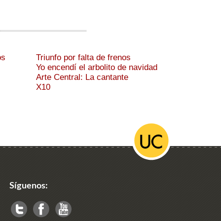
os
Triunfo por falta de frenos
Yo encendí el arbolito de navidad
Arte Central: La cantante
X10
Síguenos: