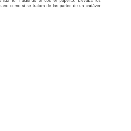
ida fui haciendo añicos el papelito. Llevaba los
no como si se tratara de las partes de un cadáver