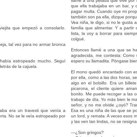
llamé a una pelada que vive por 
que ella trabajaba en un bar, y 
pagar multa. Cuando oye mi prop
también son pa ella, dizque porqu
Vea niña, le digo, si no le gusta
iejita que empezó a consolarlo.
familia que alimentar. Y a parti
lista, la voy a borrar para siemp
colgué.
eja, tal vez para no armar bronca
Entonces llamé a una que se ha
agradecida, me contesta: Como
 había estropeado mucho. Seguí
espero su llamadita. Póngase bien
etrás de la cajuela.
El mono quedó encantado con esa
por ella, como a las dos horas, s
algo en el bolsillo. Era un bille
picarona, el cliente quiere ama
bonito. Me puede recoger a las o
trabajo de día. Yo más bien le m
señor, y no me olvide ¿oyó? Tranq
aba era un travesti que venía a
Esa es una niña de las que se po
erta. No se le veía estropeado por
un lord, y remata: A veces esos
y las ven tan lindas, no se resigna
—¿Son gringos?