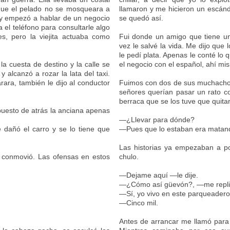
 que el pelado no se mosqueara a
llamaron y me hicieron un escánda
r y empezó a hablar de un negocio
se quedó así.
 el teléfono para consultarle algo
s, pero la viejita actuaba como
Fui donde un amigo que tiene u
vez le salvé la vida. Me dijo que
le pedí plata. Apenas le conté l
 cuesta de destino y la calle se
el negocio con el español, ahí mi
alcanzó a rozar la lata del taxi.
rara, también le dijo al conductor
Fuimos con dos de sus muchachos 
señores querían pasar un rato c
berraca que se los tuve que quitar
puesto de atrás la anciana apenas
—¿Llevar para dónde?
 dañó el carro y se lo tiene que
—Pues que lo estaban era matan
Las historias ya empezaban a p
se conmovió. Las ofensas en estos
chulo.
—Dejame aquí —le dije.
—¿Cómo así güevón?, —me replic
—Sí, yo vivo en este parqueader
—Cinco mil.
Antes de arrancar me llamó para 