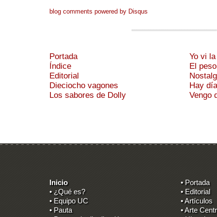
blog comments powered by
Disqus
Portada
Yo vi l
Índice
El peso
Editorial
Nostalg
Dieciocho vagones
Hay día
Los sabores de Dolly
Vengo d
Inicio
• Portada
• ¿Qué es?
• Editorial
• Equipo UC
• Artículos
• Pauta
• Arte Centr