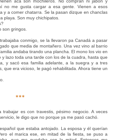
vienen acá son mochileros. No compran ni jabón y
A mí no me gusta cargar a esa gente. Vienen a esos
a y a comer chatarra. Se la pasan dizque en chanclas
ra playa. Son muy chichipatos.
s?
o son gringos.
 trabajaba conmigo, se la llevaron pa Canadá a pasar
gado que media de montañero. Una vez vino al barrio
 familia andaba tirando una plancha. El mono los vio en
e y lazo toda una tarde con los de la cuadra, hasta que
a, y sacó esa familia adelante, a la suegra y a tres
, que era vicioso, le pagó rehabilitada. Ahora tiene un
o.
***
trabajar es con travestis, pésimo negocio. A veces
rvicio, le digo que no porque ya me pasó cachó.
n español que estaba antojado. La esposa y él querían
Pero el marica ese, en mitad de la fiesta, se puso a
lotaba, que me quedaba con la mitad. Entonces me