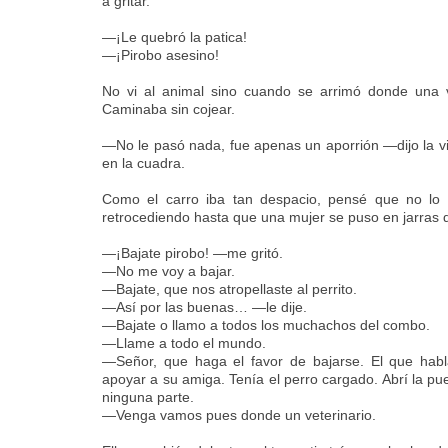
a gritar.
—¡Le quebró la patica!
—¡Pirobo asesino!
No vi al animal sino cuando se arrimó donde una v
Caminaba sin cojear.
—No le pasó nada, fue apenas un aporrión —dijo la vi
en la cuadra.
Como el carro iba tan despacio, pensé que no lo
retrocediendo hasta que una mujer se puso en jarras d
—¡Bajate pirobo! —me gritó.
—No me voy a bajar.
—Bajate, que nos atropellaste al perrito.
—Así por las buenas… —le dije.
—Bajate o llamo a todos los muchachos del combo.
—Llame a todo el mundo.
—Señor, que haga el favor de bajarse.
El que habl
apoyar a su amiga. Tenía el perro cargado. Abrí la pu
ninguna parte.
—Venga vamos pues donde un veterinario.