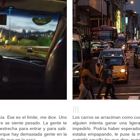
III
a. Ese es el límite, me dice. Uno
Los carros se arraciman como cuc
re se siente pesado. La gente te
alguien intenta ganar una lige
strecha para entrar y para salir.
impedirlo. Podría haber espera
orque hay demasiada gente en la
estaba empapando, le puse la m
lle que en la casa.
cumplió aquella ley que dice: nunc