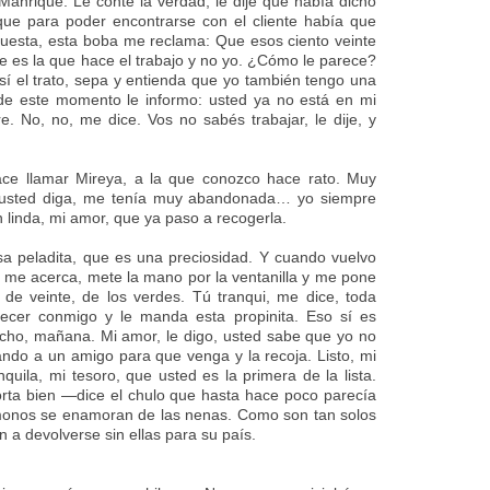
Manrique. Le conté la verdad, le dije que había dicho
que para poder encontrarse con el cliente había que
uesta, esta boba me reclama: Que esos ciento veinte
e es la que hace el trabajo y no yo. ¿Cómo le parece?
 así el trato, sepa y entienda que yo también tengo una
r de este momento le informo: usted ya no está en mi
re. No, no, me dice. Vos no sabés trabajar, le dije, y
ce llamar Mireya, a la que conozco hace rato. Muy
 usted diga, me tenía muy abandonada… yo siempre
 linda, mi amor, que ya paso a recogerla.
 peladita, que es una preciosidad. Y cuando vuelvo
e me acerca, mete la mano por la ventanilla y me pone
te de veinte, de los verdes. Tú tranqui, me dice, toda
necer conmigo y le manda esta propinita. Eso sí es
cho, mañana. Mi amor, le digo, usted sabe que yo no
ando a un amigo para que venga y la recoja. Listo, mi
uila, mi tesoro, que usted es la primera de la lista.
rta bien —dice el chulo que hasta hace poco parecía
 monos se enamoran de las nenas. Como son tan solos
n a devolverse sin ellas para su país.