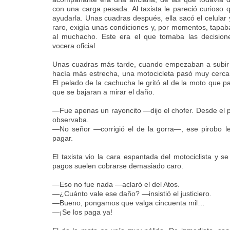
con una carga pesada. Al taxista le pareció curioso
ayudarla. Unas cuadras después, ella sacó el celula
raro, exigía unas condiciones y, por momentos, tapaba
al muchacho. Este era el que tomaba las decisione
vocera oficial.
Unas cuadras más tarde, cuando empezaban a subir la
hacía más estrecha, una motocicleta pasó muy cerca y 
El pelado de la cachucha le gritó al de la moto que pa
que se bajaran a mirar el daño.
—Fue apenas un rayoncito —dijo el chofer.
Desde el 
observaba.
—No señor —corrigió el de la gorra—, ese pirobo le
pagar.
El taxista vio la cara espantada del motociclista y 
pagos suelen cobrarse demasiado caro.
—Eso no fue nada —aclaró el del Atos.
—¿Cuánto vale ese daño? —insistió el justiciero.
—Bueno, pongamos que valga cincuenta mil…
—¡Se los paga ya!