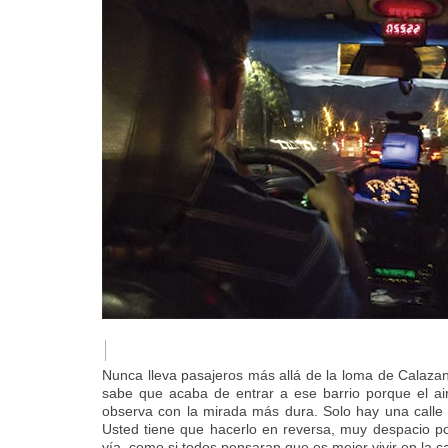
I
Nunca lleva pasajeros más allá de la loma de Calazaní
sabe que acaba de entrar a ese barrio porque el ai
observa con la mirada más dura. Solo hay una calle e
Usted tiene que hacerlo en reversa, muy despacio p
vía, como si todos pensaran que es mejor vivir en la ca