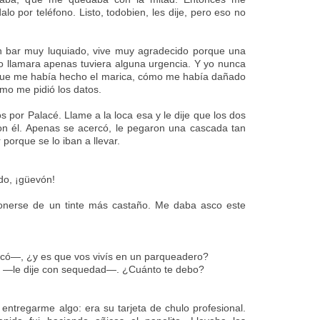
lo por teléfono. Listo, todobien, les dije, pero eso no
n bar muy luquiado, vive muy agradecido porque una
 lo llamara apenas tuviera alguna urgencia. Y yo nunca
o que me había hecho el marica, cómo me había dañado
smo me pidió los datos.
por Palacé. Llame a la loca esa y le dije que los dos
on él. Apenas se acercó, le pegaron una cascada tan
 porque se lo iban a llevar.
do, ¡güevón!
onerse de un tinte más castaño. Me daba asco este
ó—, ¿y es que vos vivís en un parqueadero?
o —le dije con sequedad—. ¿Cuánto te debo?
entregarme algo: era su tarjeta de chulo profesional.