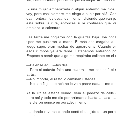
Si una mujer embarazada o algún enfermo me pide el
voy, pero casi siempre me niego a subir por allá. C
esa frontera, los usuarios mienten diciendo que van p
está sobre la ruta, entonces sí le confiesan que v
empieza la calentura.
Esa tarde me cogieron con la guardia baja. Iba por 
tipos me pusieron la mano. El más alto cargaba al
luego supe, eran medias de aguardiente. Cuando e
esos rumbos ya era tarde. Estábamos entrando por
Empecé a sentir que algo me respiraba caliente en el c
—Bájense aquí —les dije.
—Pero si todavía falta una cuadra —me contestó el
atrás.
—No importa, el resto lo caminan ustedes
—No sea flojo que acá no le va a pasar nada —me de
Ya la luz se estaba yendo. Veía el pedazo de calle
pero así y todo me dio por arrimarlos hasta la casa. La 
me dieron quince en agradecimiento.
Iba dando reversa cuando sentí el quejido de un per