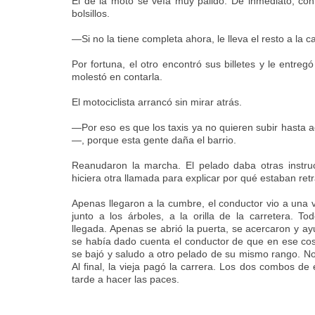
El de la moto se veía muy pálido. De inmediato, con
bolsillos.
—Si no la tiene completa ahora, le lleva el resto a la c
Por fortuna, el otro encontró sus billetes y le entreg
molestó en contarla.
El motociclista arrancó sin mirar atrás.
—Por eso es que los taxis ya no quieren subir hasta
—, porque esta gente daña el barrio.
Reanudaron la marcha. El pelado daba otras instrucc
hiciera otra llamada para explicar por qué estaban re
Apenas llegaron a la cumbre, el conductor vio a una 
junto a los árboles, a la orilla de la carretera. T
llegada. Apenas se abrió la puerta, se acercaron y ayu
se había dado cuenta el conductor de que en ese costa
se bajó y saludo a otro pelado de su mismo rango. N
Al final, la vieja pagó la carrera. Los dos combos d
tarde a hacer las paces.