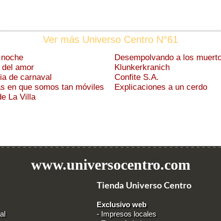
Ver más Universo Centro N°61
a noche
Desempolvando a los muert
 del amor
Klunkerkranich
ia de carnaval
Confite S.A.
s en que somos tan móviles
Explicaciones a un cerdo
e La Villa
www.universocentro.com
Tienda Universo Centro
Exclusivo web
al
-
Impresos locales