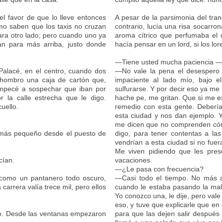
 favor de que lo lleve entonces
A pesar de la parsimonia del tra
omo saben que los taxis no cruzan
contrario, lucía una risa socarro
ara otro lado; pero cuando uno ya
aroma cítrico que perfumaba el
an para más arriba, justo donde
hacía pensar en un lord, si los lo
—Tiene usted mucha paciencia —
Palacé, en el centro, cuando dos
—No vale la pena el desesper
 hombro una caja de cartón que,
impaciente al lado mío, bajo el
mpecé a sospechar que iban por
sulfurarse. Y por decir eso ya m
 la calle estrecha que le digo.
hache pe, me gritan. Que si me e
uello.
remedio con esta gente. Debería
esta ciudad y nos dan ejemplo. Y
me dicen que no comprenden cómo
 más pequeño desde el puesto de
digo, para tener contentas a la
vendrían a esta ciudad si no fuera
Me viven pidiendo que les pres
cían.
vacaciones.
—¿Le pasa con frecuencia?
 como un pantanero todo oscuro,
—Casi todo el tiempo. No más a
carrera valía trece mil, pero ellos
cuando le estaba pasando la male
Yo conozco una, le dije, pero val
eso, y tuve que explicarle que en
ro. Desde las ventanas empezaron
para que las dejen salir después