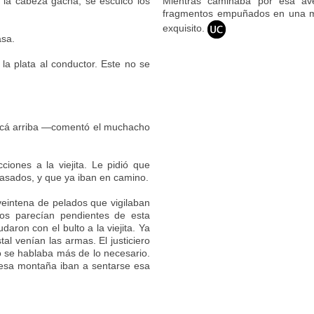
 la cabeza gacha, se esculcó los
Mientras caminaba por esa aven
fragmentos empuñados en una ma
exquisito.
asa.
ó la plata al conductor. Este no se
 acá arriba —comentó el muchacho
iones a la viejita. Le pidió que
trasados, y que ya iban en camino.
veintena de pelados que vigilaban
odos parecían pendientes de esta
daron con el bulto a la viejita. Ya
l venían las armas. El justiciero
o se hablaba más de lo necesario.
e esa montaña iban a sentarse esa