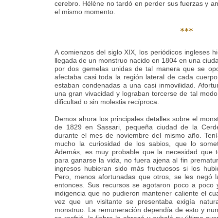
cerebro. Hélène no tardó en perder sus fuerzas y 
el mismo momento.
***
A comienzos del siglo XIX, los periódicos ingleses h
llegada de un monstruo nacido en 1804 en una ciudad
por dos gemelas unidas de tal manera que se opon
afectaba casi toda la región lateral de cada cuerpo
estaban condenadas a una casi inmovilidad. Afor
una gran vivacidad y lograban torcerse de tal mod
dificultad o sin molestia recíproca.
Demos ahora los principales detalles sobre el mons
de 1829 en Sassari, pequeña ciudad de la Cerde
durante el mes de noviembre del mismo año. Tení
mucho la curiosidad de los sabios, que lo some
Además, es muy probable que la necesidad que te
para ganarse la vida, no fuera ajena al fin prematu
ingresos hubieran sido más fructuosos si los hubi
Pero, menos afortunadas que otros, se les negó la
entonces. Sus recursos se agotaron poco a poco 
indigencia que no pudieron mantener caliente el c
vez que un visitante se presentaba exigía natur
monstruo. La remuneración dependía de esto y nun