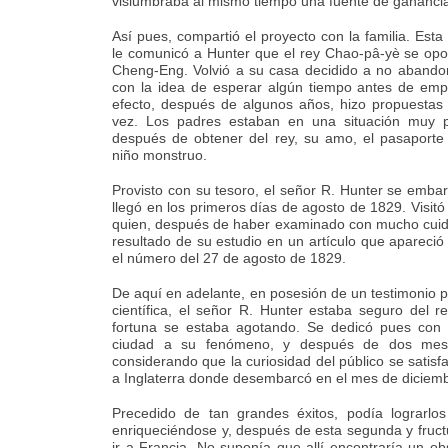
vislumbraba al mismo tiempo una fuente de gananci
Así pues, compartió el proyecto con la familia. Est
le comunicó a Hunter que el rey Chao-pâ-yè se opo
Cheng-Eng. Volvió a su casa decidido a no abandon
con la idea de esperar algún tiempo antes de em
efecto, después de algunos años, hizo propuestas
vez. Los padres estaban en una situación muy pr
después de obtener del rey, su amo, el pasaporte
niño monstruo.
Provisto con su tesoro, el señor R. Hunter se emba
llegó en los primeros días de agosto de 1829. Visit
quien, después de haber examinado con mucho cuid
resultado de su estudio en un artículo que apareció
el número del 27 de agosto de 1829.
De aquí en adelante, en posesión de un testimonio p
científica, el señor R. Hunter estaba seguro del re
fortuna se estaba agotando. Se dedicó pues con
ciudad a su fenómeno, y después de dos mes
considerando que la curiosidad del público se satis
a Inglaterra donde desembarcó en el mes de diciem
Precedido de tan grandes éxitos, podía lograrlo
enriqueciéndose y, después de esta segunda y fruc
ir a Francia. No suponía que allí encontraría un ob