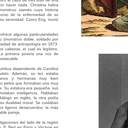
spiro al cabo de tres días de una
on hacer nada. Christina había
monstruo siamés cuya historia
curso de la enfermedad de su
a su serenidad. Como Eng, murió
ofrece algunas particularidades
go (monstruo doble, soldado por
ociedad de antropología en 1873.
s cabezas, el cual es legítimo,
 La primera poseía una voz de
destacable.
umbus dependiente de Carolina
lato. Además, su tez estaba
rmanos y hermanas muy bien
dos pelvis que formaban una muy
te. Su estatura era pequeña, sus
notaban inteligencia. Hablaban
álogo en inglés, la otra podía
 su dualidad moral. Se cuidaban
os ligeros desacuerdos, la más
able pareja.
stigaciones del lado de la región
. P. Bert en París y Virchow en