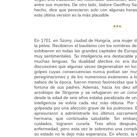
entre sus muertes. De otro lado, Isidore Geoffroy Sai
hecho, dice que perecieron solo con algunas horas
esta última versión es la más plausible.
***
En 1701, en Szony, ciudad de Hungría, una mujer d
la pelvis. Recibieron el bautismo con los nombres de
exhibieron en todas las grandes capitales de Europa
muy sentimentales. Su inteligencia era destacable y
muchas lenguas. Su dualidad afectiva no era du
discusiones que algunas veces degeneraban en luc
golpes cuyas consecuencias nunca podían ser muy
peregrinaciones y de los numerosos exámenes a lo
sabios de la época, fueron menos favorecidas que l
fortuna de sus padres. Además, hacia los diez añ
arzobispo de Strigonie y se refugiaron en un conv
desde la edad de seis años estaba paralizada de un 
inteligencia se volvía cada vez más obtusa. Por
golpeada por una afección grave de los pulmones. El
apresuraron a administrarle los últimos sacrame
hermana, que continuaba saludable. Sin embar
cuidados, lograron curarla. Tres años despué
enfermedad, pero esta vez le sobrevino una compl
su estado no le dejó más esperanza. En efecto, la 