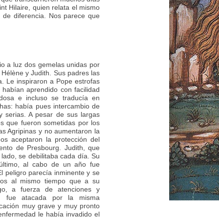
nt Hilaire, quien relata el mismo
 de diferencia. Nos parece que
io a luz dos gemelas unidas por
 Hélène y Judith. Sus padres las
. Le inspiraron a Pope estrofas
 habían aprendido con facilidad
dosa e incluso se traducía en
has: había pues intercambio de
 serias. A pesar de sus largas
s que fueron sometidas por los
as Agripinas y no aumentaron la
os aceptaron la protección del
ento de Presbourg. Judith, que
lado, se debilitaba cada día. Su
 último, al cabo de un año fue
 peligro parecía inminente y se
ntos al mismo tiempo que a su
go, a fuerza de atenciones y
s, fue atacada por la misma
icación muy grave y muy pronto
enfermedad le había invadido el