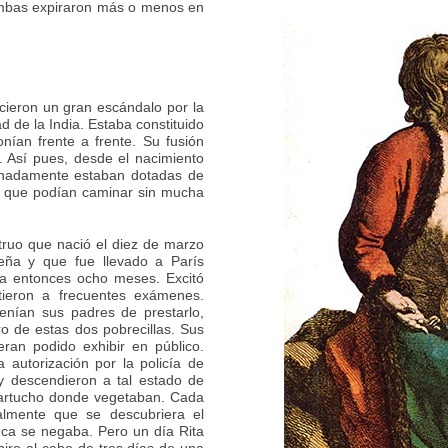
ambas expiraron más o menos en
icieron un gran escándalo por la
 de la India. Estaba constituido
ían frente a frente. Su fusión
. Así pues, desde el nacimiento
tunadamente estaban dotadas de
o que podían caminar sin mucha
truo que nació el diez de marzo
ña y que fue llevado a París
a entonces ocho meses. Excitó
tieron a frecuentes exámenes.
nían sus padres de prestarlo,
ro de estas dos pobrecillas. Sus
eran podido exhibir en público.
 autorización por la policía de
y descendieron a tal estado de
uartucho donde vegetaban. Cada
almente que se descubriera el
ca se negaba. Pero un día Rita