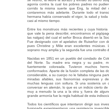
se resfrió, la fiebre la abrazó y exhaló su último su
agonía contra la cual los pobres padres no pudier
corrido la misma suerte que Eng, la mitad del 
contaremos más adelante. Durante todo el trans
hermana había conservado el vigor, la salud y tod
casi al mismo tiempo.
Entre los monstruos más recientes y cuya historia 
que vale la pena describir, encontramos el pigópa
las nalgas) del cual el señor Broca disertó en la S
Fue designado con el apelativo de Ruiseñor con do
pues Christine y Milie eran excelentes músicas.
soprano muy amplia y la segunda fue una contralto 
Nacidas en 1851 en un pueblo del condado de Col
del Norte. Su madre era negra y su padre, mu
fuertemente coloreada. Tuvieron muchos he
conformados. Aparte de la fusión completa de las 
considerable, a su cuerpo no le faltaba ninguna par
miradas afables, sus fisonomías expresivas y de
muchas lenguas con soltura. Si una sostenía un di
conversar en alemán, lo que es un indicio cierto de
muy a menudo la una a la otra y, fuera de algun
grande armonía fue la regla habitual de esta indisoci
Todos los científicos que intentaron dirigir sus inve
fusionada experimentaron una resistencia invencible