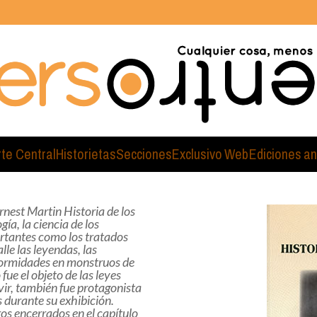
rte Central
Historietas
Secciones
Exclusivo Web
Ediciones an
rnest Martin Historia de los
a, la ciencia de los
rtantes como los tratados
lle las leyendas, las
eformidades en monstruos de
ue el objeto de las leyes
ir, también fue protagonista
s durante su exhibición.
s encerrados en el capítulo