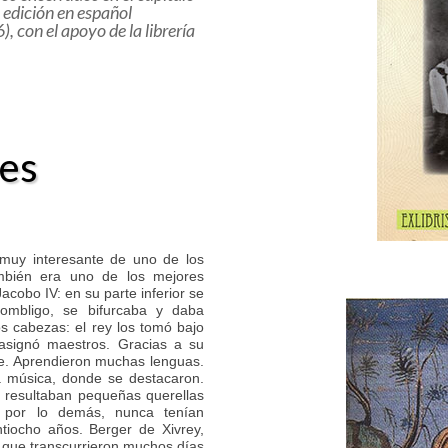
 edición en español
 con el apoyo de la librería
les
muy interesante de uno de los
mbién era uno de los mejores
acobo IV: en su parte inferior se
ombligo, se bifurcaba y daba
s cabezas: el rey los tomó bajo
 asignó maestros. Gracias a su
le. Aprendieron muchas lenguas.
 música, donde se destacaron.
 resultaban pequeñas querellas
 por lo demás, nunca tenían
tiocho años. Berger de Xivrey,
 que transcurrieron muchos días