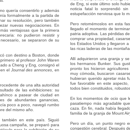
as.
de Eng, si este último solo hub
noticia fatal lo sorprendió s
a no quería consentirlo y además
estupefacción nerviosa que lo m
nía formalmente a la partida de
ar su resolución, pero también
Pero retomémoslos en esta fas
pezar nuevas negociaciones. En
llegado el momento de terminar
 más ventajosas que la primera
patria adoptiva. Las pérdidas d
ecaria: no pudieron resistir y
comprar una propiedad, casarse, 
 necesario, se separaron de su
los Estados Unidos y llegaron a
las ricas laderas de las montaña
rcó con destino a Boston, donde
Allí adquirieron una granja y s
ó primero al profesor John Waren
los hermanos Bunker. Sus gus
ado a Cheng y Eng, consignó el
pronto los hicieron agricultor
 en el
Journal des annonces
, en
muy cómoda, buscaron casarse
hubieran querido apretar más fu
fue favorable en este aspecto,
rocedente de una alta autoridad
todos bien constituidos, robusto
sultado de las exhibiciones: su
 ahínco a pasear de ciudad en
En los momentos de ocio que le
es de abundantes ganancias,
pasatiempo más agradable que e
facía poco a poco, navegó rumbo
caza. En fin, nada había llegado
bre del mismo año.
familia de la granja de Mount Air
s también en este país. Siguió
Pero un día, un punto negro e
tuosa campaña, se preparó para
congestión cerebral. Después de
stáculo para la exhibición de su