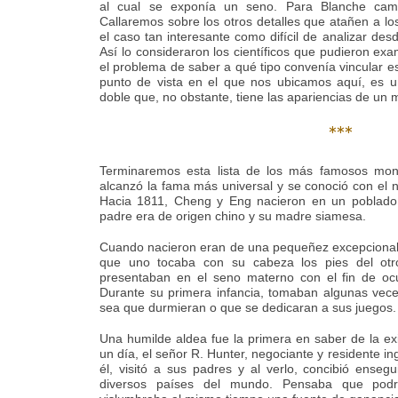
al cual se exponía un seno. Para Blanche camin
Callaremos sobre los otros detalles que atañen a l
el caso tan interesante como difícil de analizar desd
Así lo consideraron los científicos que pudieron ex
el problema de saber a qué tipo convenía vincular e
punto de vista en el que nos ubicamos aquí, es 
doble que, no obstante, tiene las apariencias de un 
***
Terminaremos esta lista de los más famosos mon
alcanzó la fama más universal y se conoció con e
Hacia 1811, Cheng y Eng nacieron en un poblado
padre era de origen chino y su madre siamesa.
Cuando nacieron eran de una pequeñez excepcional 
que uno tocaba con su cabeza los pies del otr
presentaban en el seno materno con el fin de oc
Durante su primera infancia, tomaban algunas vece
sea que durmieran o que se dedicaran a sus juegos.
Una humilde aldea fue la primera en saber de la ex
un día, el señor R. Hunter, negociante y residente in
él, visitó a sus padres y al verlo, concibió ensegu
diversos países del mundo. Pensaba que podrí