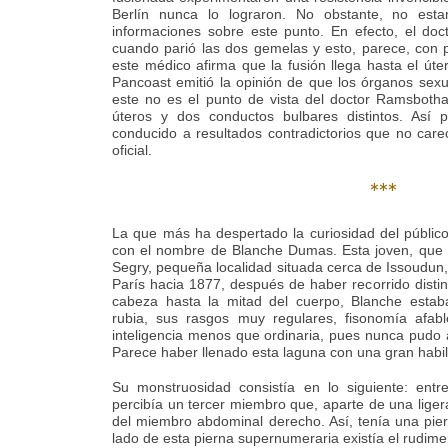
Berlín nunca lo lograron. No obstante, no est
informaciones sobre este punto. En efecto, el doc
cuando parió las dos gemelas y esto, parece, con pr
este médico afirma que la fusión llega hasta el úte
Pancoast emitió la opinión de que los órganos sex
este no es el punto de vista del doctor Ramsbotha
úteros y dos conductos bulbares distintos. Así 
conducido a resultados contradictorios que no care
oficial.
***
La que más ha despertado la curiosidad del públic
con el nombre de Blanche Dumas. Esta joven, que n
Segry, pequeña localidad situada cerca de Issoudun,
París hacia 1877, después de haber recorrido disti
cabeza hasta la mitad del cuerpo, Blanche estab
rubia, sus rasgos muy regulares, fisonomía afab
inteligencia menos que ordinaria, pues nunca pudo
Parece haber llenado esta laguna con una gran habil
Su monstruosidad consistía en lo siguiente: ent
percibía un tercer miembro que, aparte de una ligera
del miembro abdominal derecho. Así, tenía una pier
lado de esta pierna supernumeraria existía el rudim