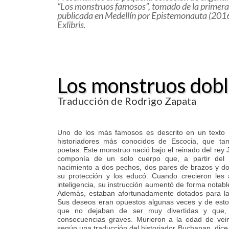
“Los monstruos famosos”, tomado de la primera
publicada en Medellín por Epistemonauta (2016),
Exlibris.
Los monstruos dob
Traducción de Rodrigo Zapata
Uno de los más famosos es descrito en un texto 
historiadores más conocidos de Escocia, que ta
poetas. Este monstruo nació bajo el reinado del rey J
componía de un solo cuerpo que, a partir del 
nacimiento a dos pechos, dos pares de brazos y do
su protección y los educó. Cuando crecieron les
inteligencia, su instrucción aumentó de forma notab
Además, estaban afortunadamente dotados para la
Sus deseos eran opuestos algunas veces y de esto
que no dejaban de ser muy divertidas y que,
consecuencias graves. Murieron a la edad de vein
según una traducción del historiador Buchanan, dice