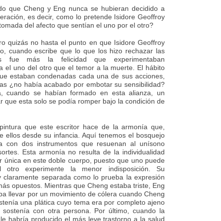
o que Cheng y Eng nunca se hubieran decidido a
eración, es decir, como lo pretende Isidore Geoffroy
 tomada del afecto que sentían el uno por el otro?
ero quizás no hasta el punto en que Isidore Geoffroy
ato, cuando escribe que lo que los hizo rechazar las
os fue más la felicidad que experimentaban
 el uno del otro que el temor a la muerte. El hábito
 que estaban condenadas cada una de sus acciones,
imas ¿no había acabado por embotar su sensibilidad?
a, cuando se habían formado en esta alianza, un
rar que esta solo se podía romper bajo la condición de
intura que este escritor hace de la armonía que,
re ellos desde su infancia. Aquí tenemos el bosquejo
a con dos instrumentos que resuenan al unísono
ortes. Esta armonía no resulta de la individualidad
er única en este doble cuerpo, puesto que uno puede
l otro experimente la menor indisposición. Su
y claramente separada como lo prueba la expresión
más opuestos. Mientras que Cheng estaba triste, Eng
ba llevar por un movimiento de cólera cuando Cheng
enía una plática cuyo tema era por completo ajeno
 sostenía con otra persona. Por último, cuando la
e habría producido el más leve trastorno a la salud