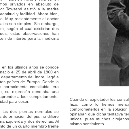
amos privados en absoluto de
tor Towsend asistió a la madre
ontitud y facilidad. Ahora bien,
ro. Muy recientemente el doctor
uales son simples. Sin embargo,
m, según el cual existirían dos
pues, estas observaciones han
cen de interés para la medicina
o en los últimos años se conoce
ació el 25 de abril de 1860 en
 departamento del Indre, llegó a
ntos países de Europa. Desde la
a normalmente constituida: era
le, su expresión denotaba una
 aprender a leer completamente.
Cuando el explotador les consul
idad para coser.
hizo, como lo hemos menci
comprometerlos en la solución de
re las dos piernas normales se
opinaban que dicha tentativa ten
 deformación del pie, no difiere
únicos, pues muchos cirujano
na izquierda y dos derechas. Al
mismo sentimiento.
ento de un cuarto miembro frente