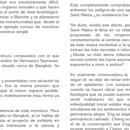
ar era excesivamente difícil.
Está completamente comprobad
os órganos sexuales y que hacen
enfrentar los peligros de una op
e el punto de vista teratológico.
Saint Hilaire ¿su resistencia fue
aminar a Blanche y se plantearon
sta monstruosidad que, desde el
Sin duda, existió ese afecto, p
un ejemplo curioso de monstruo
Saint Hilaire le lleva en su rel
monstruo simple.
propuestas de los cirujan
constantemente al sentirse cerca
de esta mutua esclavitud a la
incluso las más secretas e ínt
¿Desde su más tierna infanci
struos compuestos con el que
secreto instinto les hacía avizo
l nombre de Hermanos Siameses.
exponerlos a morir a ambos?
 situado cerca de Bangkok. Su
Es realmente conmovedora la p
según él, no dejó de reinar ent
y presentaban una situación tal
de un epitalamio. Los compar
o. Era la misma posición que
cuando se hacen vibrar sus res
upar el menor espacio posible.
fisiológica que se puede supon
s instintivamente esta forma ya
sentir malestares sin que e
individualidad moral estaba mu
simultánea de los sentimientos 
istencia de este monstruo. Pero
permanecía alegre. Eng se deja
glés en Bangkok, al oír hablar de
permanecía calmado. Cheng sost
ida el proyecto de exhibirlo en
al de la conversación que Eng
a interesarle a la ciencia y
muerte sorprendió a Cheng, no l