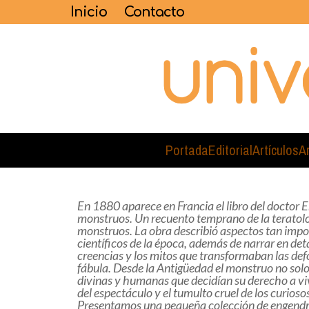
Inicio
Contacto
Portada
Editorial
Artículos
A
En 1880 aparece en Francia el libro del doctor E
monstruos. Un recuento temprano de la teratologí
monstruos. La obra describió aspectos tan impo
científicos de la época, además de narrar en deta
creencias y los mitos que transformaban las d
fábula. Desde la Antigüedad el monstruo no solo f
divinas y humanas que decidían su derecho a viv
del espectáculo y el tumulto cruel de los curioso
Presentamos una pequeña colección de engendro