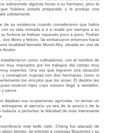
iera sobrevivido algunas horas a su hermano, pero la
in que hubiera estado preparado y le produjo una
ató súbitamente.
e de su existencia cuando consideraron que había
 con su vida nómada e ir a residir por siempre a su
e su fortuna se habían reparado poco a poco. Podían
vivir libres y felices. Se embarcaron entonces hacia
 una localidad llamada Mount Airy, situada en una de
s Azules.
e establecieron como cultivadores, con el nombre de
tos muy marcados por los trabajos del campo muy
es muy expertos. Una vez que lograron una situación
 y contrajeron nupcias con dos hermanas, como si
ertemente los vínculos que los unían. El destino les
 pues tuvieron hijos cuyo número llegó a veintidós,
s y sanos.
s dejaban sus ocupaciones agrícolas, no tenían un
ntregarse al ejercicio ya sea de la pesca o de la
 todavía a perturbar la felicidad de esta interesante
y.
nsombreció este bello cielo. Cheng fue atacado de
 algún tiempo, se entregó a copiosas libaciones y su