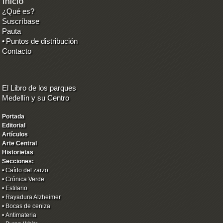
Inicio
¿Qué es?
Suscríbase
Pauta
•
Puntos de distribución
Contacto
El Libro de los parques
Medellín y su Centro
Portada
Editorial
Artículos
Arte Central
Historietas
Secciones:
•
Caído del zarzo
•
Crónica Verde
•
Estilario
•
Rayadura Alzheimer
•
Bocas de ceniza
•
Antimateria