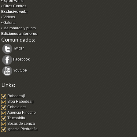
•
Byron White
•
Otros Centros
Exclusivo web:
•
Videos
•
Galería
•
Me robaron y punto
Ediciones anteriores
Comunidades:
Twitter
Facebook
Youtube
Links:
Rabodeají
Blog Rabodeají
Cohete.net
Agencia Pinocho
Truchafrita
Bocas de ceniza
Ignacio Piedrahíta