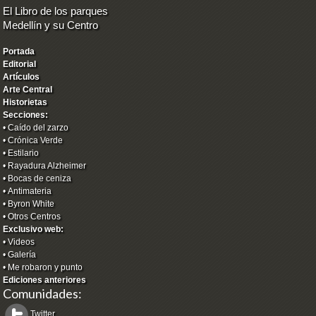
El Libro de los parques
Medellín y su Centro
Portada
Editorial
Artículos
Arte Central
Historietas
Secciones:
•
Caído del zarzo
•
Crónica Verde
•
Estilario
•
Rayadura Alzheimer
•
Bocas de ceniza
•
Antimateria
•
Byron White
•
Otros Centros
Exclusivo web:
•
Videos
•
Galería
•
Me robaron y punto
Ediciones anteriores
Comunidades:
Twitter