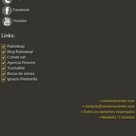
Facebook
Youtube
Links:
Rabodeají
Blog Rabodeají
Cohete.net
Agencia Pinocho
Truchafrita
Bocas de ceniza
Ignacio Piedrahíta
•
universocentro.com
•
contacto@universocentro.com
• Todos los derechos reservados
• Medellín / Colombia