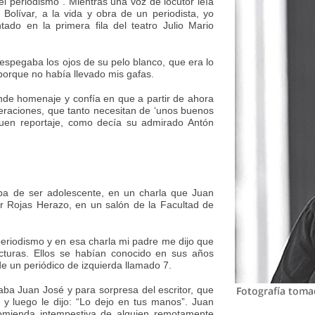
l periodismo”. Mientras una voz de locutor leía
Bolívar, a la vida y obra de un periodista, yo
ado en la primera fila del teatro Julio Mario
spegaba los ojos de su pelo blanco, que era lo
porque no había llevado mis gafas.
 rinde homenaje y confía en que a partir de ahora
eraciones, que tanto necesitan de ‘unos buenos
uen reportaje, como decía su admirado Antón
ba de ser adolescente, en un charla que Juan
r Rojas Herazo, en un salón de la Facultad de
eriodismo y en esa charla mi padre me dijo que
turas. Ellos se habían conocido en sus años
de un periódico de izquierda llamado 7.
aba Juan José y para sorpresa del escritor, que
y luego le dijo: “Lo dejo en tus manos”. Juan
omienda intempestiva de alguien remotamente