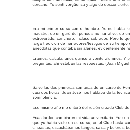
cercano. Yo sentí vergüenza y algo de desconcierto:
Era mi primer curso con el hombre. Yo no había l
maestro, de un gurú del periodismo narrativo, de un
extrovertido, canchero, incluso sobrador. Pero lo q
larga tradición de narradores/testigos de su tiempo 
anécdotas que contaba sin afanes, evidentemente ha
Éramos, calculo, unos quince o veinte alumnos. Y p
preguntas, ahí estaban las respuestas. (Juan Miguel 
Salvo las dos primeras semanas de un curso de Per
casi dos horas, Juan José nos hablaba de la técnica
somnolencia.
Ese mismo año me enteré del recién creado Club de L
Esas tardes cambiaron mi vida universitaria. Fue en
que yo había visto en su curso, en el Club hasta ca
cineastas; escuchábamos tangos, salsa y boleros, b