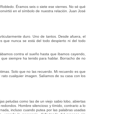
 Robledo. Éramos seis o siete ese viernes. No sé qué
nvirtió en el símbolo de nuestra relación. Juan José
ticularmente duro. Uno de tantos. Desde afuera, el
es que nunca se está del todo despierto ni del todo
hábamos contra el sueño hasta que íbamos cayendo,
o que siempre ha tenido para hablar. Borracho de no
 íntimas. Solo que no las recuerdo. Mi recuerdo es que
l rato cualquier imagen. Salíamos de su casa con los
as peludas como las de un viejo sabio lobo, abiertas
redondos. Hombre silencioso y tímido, contrario a lo
nada, incluso cuando putea por las palabras usadas