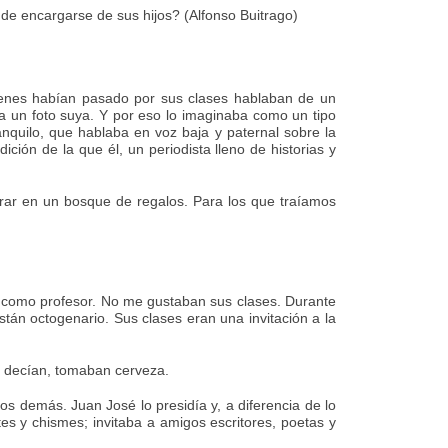
de encargarse de sus hijos? (Alfonso Buitrago)
ienes habían pasado por sus clases hablaban de un
ra un foto suya. Y por eso lo imaginaba como un tipo
anquilo, que hablaba en voz baja y paternal sobre la
ción de la que él, un periodista lleno de historias y
trar en un bosque de regalos. Para los que traíamos
 como profesor. No me gustaban sus clases. Durante
tán octogenario. Sus clases eran una invitación a la
, decían, tomaban cerveza.
s demás. Juan José lo presidía y, a diferencia de lo
es y chismes; invitaba a amigos escritores, poetas y