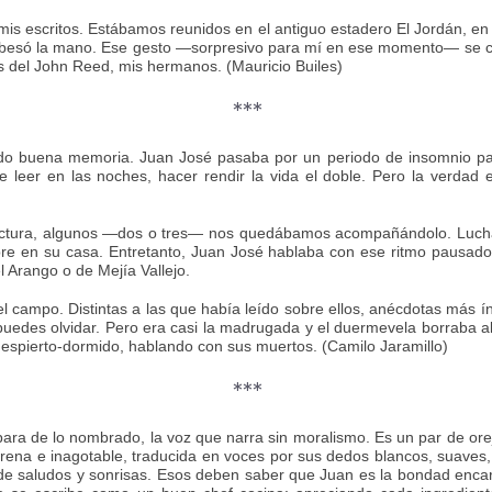
 mis escritos. Estábamos reunidos en el antiguo estadero El Jordán, en
 me besó la mano. Ese gesto —sorpresivo para mí en ese momento— se co
s del John Reed, mis hermanos. (Mauricio Builes)
***
do buena memoria. Juan José pasaba por un periodo de insomnio par
 leer en las noches, hacer rendir la vida el doble. Pero la verdad 
 Lectura, algunos —dos o tres— nos quedábamos acompañándolo. Luc
pre en su casa. Entretanto, Juan José hablaba con ese ritmo pausad
 Arango o de Mejía Vallejo.
en el campo. Distintas a las que había leído sobre ellos, anécdotas más
 puedes olvidar. Pero era casi la madrugada y el duermevela borraba a
 despierto-dormido, hablando con sus muertos. (Camilo Jaramillo)
***
ara de lo nombrado, la voz que narra sin moralismo. Es un par de orej
ena e inagotable, traducida en voces por sus dedos blancos, suaves, 
de saludos y sonrisas. Esos deben saber que Juan es la bondad encar