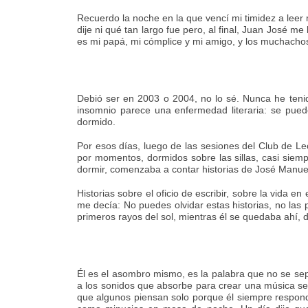
Recuerdo la noche en la que vencí mi timidez a leer
dije ni qué tan largo fue pero, al final, Juan José
es mi papá, mi cómplice y mi amigo, y los muchacho
Debió ser en 2003 o 2004, no lo sé. Nunca he teni
insomnio parece una enfermedad literaria: se puede
dormido.
Por esos días, luego de las sesiones del Club de
por momentos, dormidos sobre las sillas, casi siem
dormir, comenzaba a contar historias de José Manuel
Historias sobre el oficio de escribir, sobre la vida 
me decía: No puedes olvidar estas historias, no las
primeros rayos del sol, mientras él se quedaba ahí,
Él es el asombro mismo, es la palabra que no se sep
a los sonidos que absorbe para crear una música ser
que algunos piensan solo porque él siempre respon