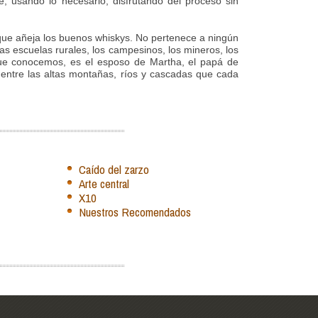
 usando lo necesario, disfrutando del proceso sin
a que añeja los buenos whiskys. No pertenece a ningún
las escuelas rurales, los campesinos, los mineros, los
que conocemos, es el esposo de Martha, el papá de
 entre las altas montañas, ríos y cascadas que cada
Caído del zarzo
Arte central
X10
Nuestros Recomendados