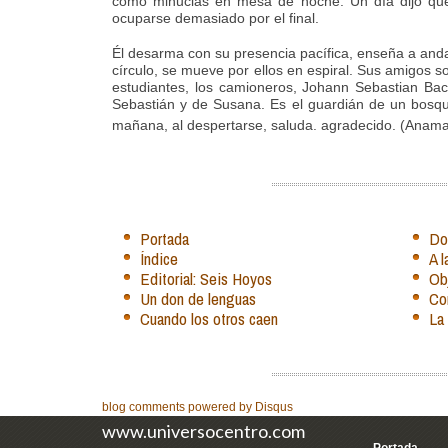
como minucias en mesa de noche. Un día dijo que 
ocuparse demasiado por el final.
Él desarma con su presencia pacífica, enseña a andar
círculo, se mueve por ellos en espiral. Sus amigos so
estudiantes, los camioneros, Johann Sebastian Ba
Sebastián y de Susana. Es el guardián de un bosque
mañana, al despertarse, saluda. agradecido. (Anam
Portada
Do
Índice
A 
Editorial: Seis Hoyos
Obj
Un don de lenguas
Co
Cuando los otros caen
La 
blog comments powered by
Disqus
www.universocentro.com