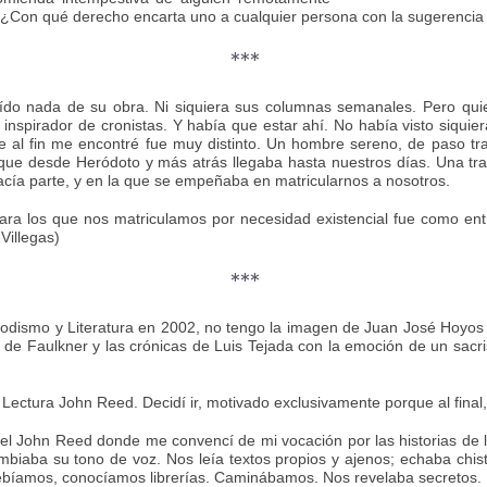
 ¿Con qué derecho encarta uno a cualquier persona con la sugerencia 
***
eído nada de su obra. Ni siquiera sus columnas semanales. Pero qu
 inspirador de cronistas. Y había que estar ahí. No había visto siquie
ue al fin me encontré fue muy distinto. Un hombre sereno, de paso tr
que desde Heródoto y más atrás llegaba hasta nuestros días. Una tradi
cía parte, y en la que se empeñaba en matricularnos a nosotros.
ara los que nos matriculamos por necesidad existencial fue como en
Villegas)
***
iodismo y Literatura en 2002, no tengo la imagen de Juan José Hoyos
 de Faulkner y las crónicas de Luis Tejada con la emoción de un sacris
ectura John Reed. Decidí ir, motivado exclusivamente porque al final
 el John Reed donde me convencí de mi vocación por las historias de lo
mbiaba su tono de voz. Nos leía textos propios y ajenos; echaba chist
ebíamos, conocíamos librerías. Caminábamos. Nos revelaba secretos.