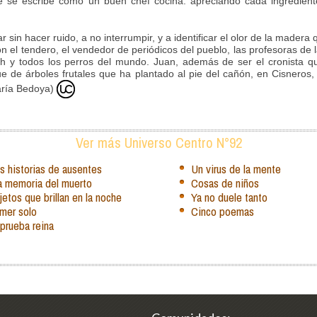
se escribe como un buen chef cocina: apreciando cada ingrediente,
 sin hacer ruido, a no interrumpir, y a identificar el olor de la mader
n el tendero, el vendedor de periódicos del pueblo, las profesoras de 
ch y todos los perros del mundo. Juan, además de ser el cronista 
 de árboles frutales que ha plantado al pie del cañón, en Cisneros,
aría Bedoya)
Ver más Universo Centro N°92
s historias de ausentes
Un virus de la mente
la memoria del muerto
Cosas de niños
etos que brillan en la noche
Ya no duele tanto
mer solo
Cinco poemas
prueba reina