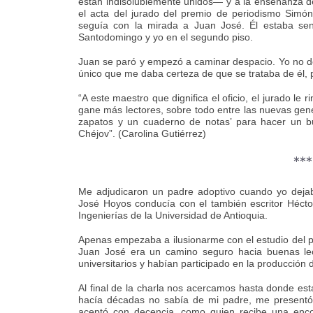
están indisolublemente unidos— y a la enseñanza de
el acta del jurado del premio de periodismo Simón 
seguía con la mirada a Juan José. Él estaba sent
Santodomingo y yo en el segundo piso.
Juan se paró y empezó a caminar despacio. Yo no de
único que me daba certeza de que se trataba de él, 
“A este maestro que dignifica el oficio, el jurado le
gane más lectores, sobre todo entre las nuevas gen
zapatos y un cuaderno de notas’ para hacer un b
Chéjov”. (Carolina Gutiérrez)
***
Me adjudicaron un padre adoptivo cuando yo deja
José Hoyos conducía con el también escritor Hécto
Ingenierías de la Universidad de Antioquia.
Apenas empezaba a ilusionarme con el estudio del p
Juan José era un camino seguro hacia buenas lec
universitarios y habían participado en la producción 
Al final de la charla nos acercamos hasta donde est
hacía décadas no sabía de mi padre, me presentó 
aceptó con decencia, como quien recibe una enc