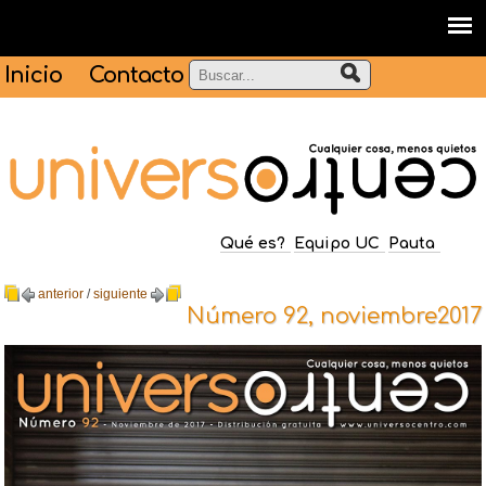
Inicio
Contacto
Qué es?
Equipo UC
Pauta
anterior
/
siguiente
Número 92, noviembre2017