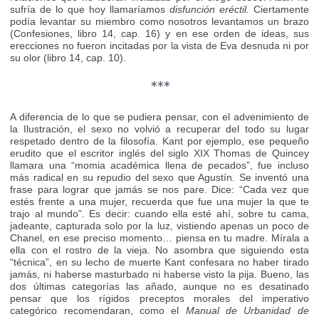
sufría de lo que hoy llamaríamos
disfunción eréctil.
Ciertamente
podía levantar su miembro como nosotros levantamos un brazo
(Confesiones, libro 14, cap. 16) y en ese orden de ideas, sus
erecciones no fueron incitadas por la vista de Eva desnuda ni por
su olor (libro 14, cap. 10).
***
A diferencia de lo que se pudiera pensar, con el advenimiento de
la Ilustración, el sexo no volvió a recuperar del todo su lugar
respetado dentro de la filosofía. Kant por ejemplo, ese pequeño
erudito que el escritor inglés del siglo XIX Thomas de Quincey
llamara una “momia académica llena de pecados”, fue incluso
más radical en su repudio del sexo que Agustín. Se inventó una
frase para lograr que jamás se nos pare. Dice: “Cada vez que
estés frente a una mujer, recuerda que fue una mujer la que te
trajo al mundo”. Es decir: cuando ella esté ahí, sobre tu cama,
jadeante, capturada solo por la luz, vistiendo apenas un poco de
Chanel, en ese preciso momento… piensa en tu madre. Mírala a
ella con el rostro de la vieja. No asombra que siguiendo esta
“técnica”, en su lecho de muerte Kant confesara no haber tirado
jamás, ni haberse masturbado ni haberse visto la pija. Bueno, las
dos últimas categorías las añado, aunque no es desatinado
pensar que los rígidos preceptos morales del imperativo
categórico recomendaran, como el
Manual de Urbanidad de