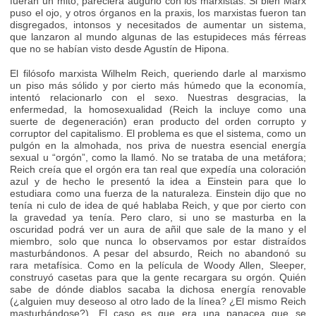
fueran un mito, pareciera augurio con los marxistas. Si bien Marx
puso el ojo, y otros órganos en la praxis, los marxistas fueron tan
disgregados, intonsos y necesitados de aumentar un sistema,
que lanzaron al mundo algunas de las estupideces más férreas
que no se habían visto desde Agustín de Hipona.
El filósofo marxista Wilhelm Reich, queriendo darle al marxismo
un piso más sólido y por cierto más húmedo que la economía,
intentó relacionarlo con el sexo. Nuestras desgracias, la
enfermedad, la homosexualidad (Reich la incluye como una
suerte de degeneración) eran producto del orden corrupto y
corruptor del capitalismo. El problema es que el sistema, como un
pulgón en la almohada, nos priva de nuestra esencial energía
sexual u “orgón”, como la llamó. No se trataba de una metáfora;
Reich creía que el orgón era tan real que expedía una coloración
azul y de hecho le presentó la idea a Einstein para que lo
estudiara como una fuerza de la naturaleza. Einstein dijo que no
tenía ni culo de idea de qué hablaba Reich, y que por cierto con
la gravedad ya tenía. Pero claro, si uno se masturba en la
oscuridad podrá ver un aura de añil que sale de la mano y el
miembro, solo que nunca lo observamos por estar distraídos
masturbándonos. A pesar del absurdo, Reich no abandonó su
rara metafísica. Como en la película de Woody Allen, Sleeper,
construyó casetas para que la gente recargara su orgón. Quién
sabe de dónde diablos sacaba la dichosa energía renovable
(¿alguien muy deseoso al otro lado de la línea? ¿El mismo Reich
masturbándose?). El caso es que era una panacea que se