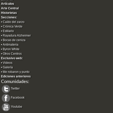
Artículos
Arte Central
Historietas
Secciones:
•
Caído del zarzo
•
Crónica Verde
•
Estilario
•
Rayadura Alzheimer
•
Bocas de ceniza
•
Antimateria
•
Byron White
•
Otros Centros
Exclusivo web:
•
Videos
•
Galería
•
Me robaron y punto
Ediciones anteriores
Comunidades:
Twitter
Facebook
Youtube