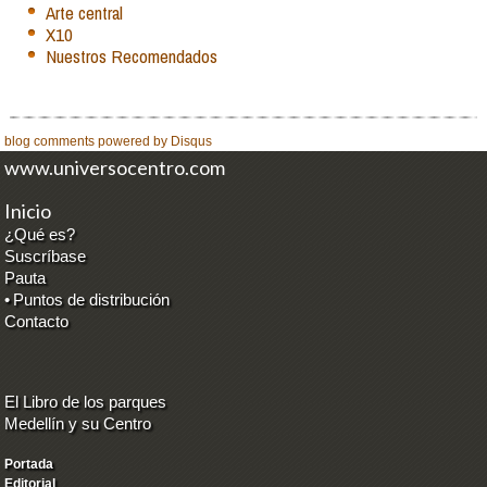
Arte central
X10
Nuestros Recomendados
blog comments powered by
Disqus
www.universocentro.com
Inicio
¿Qué es?
Suscríbase
Pauta
•
Puntos de distribución
Contacto
El Libro de los parques
Medellín y su Centro
Portada
Editorial