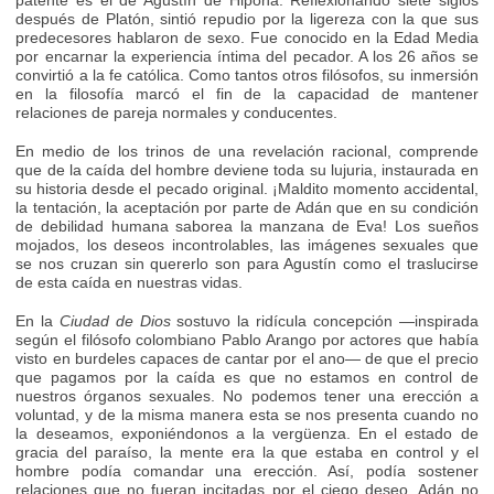
después de Platón, sintió repudio por la ligereza con la que sus
predecesores hablaron de sexo. Fue conocido en la Edad Media
por encarnar la experiencia íntima del pecador. A los 26 años se
convirtió a la fe católica. Como tantos otros filósofos, su inmersión
en la filosofía marcó el fin de la capacidad de mantener
relaciones de pareja normales y conducentes.
En medio de los trinos de una revelación racional, comprende
que de la caída del hombre deviene toda su lujuria, instaurada en
su historia desde el pecado original. ¡Maldito momento accidental,
la tentación, la aceptación por parte de Adán que en su condición
de debilidad humana saborea la manzana de Eva! Los sueños
mojados, los deseos incontrolables, las imágenes sexuales que
se nos cruzan sin quererlo son para Agustín como el traslucirse
de esta caída en nuestras vidas.
En la
Ciudad de Dios
sostuvo la ridícula concepción —inspirada
según el filósofo colombiano Pablo Arango por actores que había
visto en burdeles capaces de cantar por el ano— de que el precio
que pagamos por la caída es que no estamos en control de
nuestros órganos sexuales. No podemos tener una erección a
voluntad, y de la misma manera esta se nos presenta cuando no
la deseamos, exponiéndonos a la vergüenza. En el estado de
gracia del paraíso, la mente era la que estaba en control y el
hombre podía comandar una erección. Así, podía sostener
relaciones que no fueran incitadas por el ciego deseo. Adán no