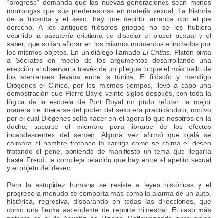
“progreso” demanda que las nuevas generaciones sean menos
morrongas que sus predecesoras en materia sexual. La historia
de la filosofía y el sexo, hay que decirlo, arranca con el pie
derecho. A los antiguos filósofos griegos no se les hubiera
ocurrido la pacatería cristiana de disociar el placer sexual y el
saber, que solían aflorar en los mismos momentos e incitados por
los mismos objetos. En un diálogo llamado
El Critias
, Platón pinta
a Sócrates en medio de los argumentos desarrollando una
erección al observar a través de un pliegue lo que el más bello de
los atenienses llevaba entre la túnica. El filósofo y mendigo
Diógenes el Cínico, por los mismos tiempos, llevó a cabo una
demostración que Pierre Bayle veinte siglos después, con toda la
lógica de la escuela de Port Royal no pudo refutar: la mejor
manera de liberarse del poder del sexo era practicándolo, motivo
por el cual Diógenes solía hacer en el ágora lo que nosotros en la
ducha; sacarse el miembro para librarse de los efectos
incandescentes del semen. Alguna vez afirmó que ojalá se
calmara el hambre frotando la barriga como se calma el deseo
frotando el pene, poniendo de manifiesto un tema que llegaría
hasta Freud: la compleja relación que hay entre el apetito sexual
y el objeto del deseo.
Pero la estupidez humana se resiste a leyes históricas y el
progreso a menudo se comporta más como la alarma de un auto,
histérica, regresiva, disparando en todas las direcciones, que
como una flecha ascendente de reporte trimestral. El caso más
patente es el de Agustín de Hipona. Reflexionando siete siglos