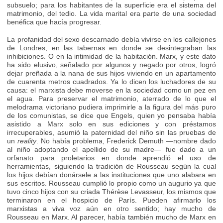
subsuelo; para los habitantes de la superficie era el sistema del
matrimonio, del tedio. La vida marital era parte de una sociedad
benéfica que hacía progresar.
La profanidad del sexo descarnado debía vivirse en los callejones
de Londres, en las tabernas en donde se desintegraban las
inhibiciones. O en la intimidad de la habitación. Marx, y este dato
ha sido elusivo, señalado por algunos y negado por otros, logró
dejar preñada a la nana de sus hijos viviendo en un apartamento
de cuarenta metros cuadrados. Ya lo dicen los luchadores de su
causa: el marxista debe moverse en la sociedad como un pez en
el agua. Para preservar el matrimonio, aterrado de lo que el
melodrama victoriano pudiera imprimirle a la figura del más puro
de los comunistas, se dice que Engels, quien yo pensaba había
asistido a Marx solo en sus ediciones y con préstamos
irrecuperables, asumió la paternidad del niño sin las pruebas de
un
reality
. No había problema, Frederick Demuth —nombre dado
al niño adoptando el apellido de su madre— fue dado a un
orfanato para proletarios en donde aprendió el uso de
herramientas, siguiendo la tradición de Rousseau según la cual
los hijos debían donársele a las instituciones que uno alabara en
sus escritos. Rousseau cumplió lo propio como un augurio ya que
tuvo cinco hijos con su criada Thérèse Levasseur, los mismos que
terminaron en el hospicio de París. Pueden afirmarlo los
marxistas a viva voz aún en otro sentido; hay mucho de
Rousseau en Marx. Al parecer, había también mucho de Marx en