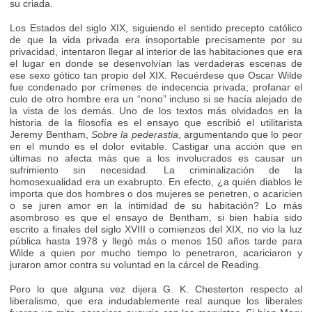
su criada.
Los Estados del siglo XIX, siguiendo el sentido precepto católico
de que la vida privada era insoportable precisamente por su
privacidad, intentaron llegar al interior de las habitaciones que era
el lugar en donde se desenvolvían las verdaderas escenas de
ese sexo gótico tan propio del XIX. Recuérdese que Oscar Wilde
fue condenado por crímenes de indecencia privada; profanar el
culo de otro hombre era un “nono” incluso si se hacía alejado de
la vista de los demás. Uno de los textos más olvidados en la
historia de la filosofía es el ensayo que escribió el utilitarista
Jeremy Bentham,
Sobre la pederastia
, argumentando que lo peor
en el mundo es el dolor evitable. Castigar una acción que en
últimas no afecta más que a los involucrados es causar un
sufrimiento sin necesidad. La criminalización de la
homosexualidad era un exabrupto. En efecto, ¿a quién diablos le
importa que dos hombres o dos mujeres se penetren, o acaricien
o se juren amor en la intimidad de su habitación? Lo más
asombroso es que el ensayo de Bentham, si bien había sido
escrito a finales del siglo XVIII o comienzos del XIX, no vio la luz
pública hasta 1978 y llegó más o menos 150 años tarde para
Wilde a quien por mucho tiempo lo penetraron, acariciaron y
juraron amor contra su voluntad en la cárcel de Reading.
Pero lo que alguna vez dijera G. K. Chesterton respecto al
liberalismo, que era indudablemente real aunque los liberales