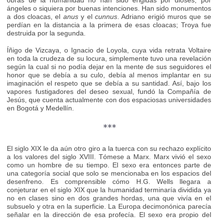
ángeles o siquiera por buenas intenciones. Han sido monumentos
a dos cloacas, el
anus
y el
cunnus
. Adriano erigió muros que se
perdían en la distancia a la primera de esas cloacas; Troya fue
destruida por la segunda.
Íñigo de Vizcaya, o Ignacio de Loyola, cuya vida retrata Voltaire
en toda la crudeza de su locura, simplemente tuvo una revelación
según la cual si no podía dejar en la mente de sus seguidores el
honor que se debía a su culo, debía al menos implantar en su
imaginación el respeto que se debía a su santidad. Así, bajo los
vapores fustigadores del deseo sexual, fundó la Compañía de
Jesús, que cuenta actualmente con dos espaciosas universidades
en Bogotá y Medellín.
***
El siglo XIX le da aún otro giro a la tuerca con su rechazo explícito
a los valores del siglo XVIII. Tómese a Marx. Marx vivió el sexo
como un hombre de su tiempo. El sexo era entonces parte de
una categoría social que solo se mencionaba en los espacios del
desenfreno. Es comprensible cómo H.G. Wells llegara a
conjeturar en el siglo XIX que la humanidad terminaría dividida ya
no en clases sino en dos grandes hordas, una que vivía en el
subsuelo y otra en la superficie. La Europa decimonónica parecía
señalar en la dirección de esa profecía. El sexo era propio del