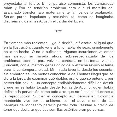
proyectaba al futuro. En el paraíso comunista, los camaradas
Adan y Eva no tendrían problema para que el martillito del
asalariado transformara materialmente la hoz de la asalariada.
Serian puros, impolutos y sexuales, tal como se imaginaba
dieciséis siglos antes Agustín el Jardín del Edén.
***
En tiempos más recientes… ¿qué decir? La filosofía, al igual que
en la Ilustración, cuando ya era lícito hablar de sexo, simplemente
no lo ha hecho. O no lo suficiente. Algunas incursiones valientes
han alejado su mirada ahora sobreespecializada de los
problemas técnicos para volver a centrarla en los temas vitales.
Foucault, con el método genealógico de Nietzsche revivió el tema
para la contemporaneidad. Mi mirada favorita desde los sesenta,
sin embargo es una menos conocida: la de Thomas Nagel que se
dio a la tarea de examinar qué diablos era lo que se entendía por
perversión sexual, un concepto endiabladamente difícil de definir
y que no se había tocado desde Tomás de Aquino, quien había
definido la perversión como todo acto que no fuese conducente a
la reproducción. Si bien el concepto aún pervive en Colombia
mantenido vivo por el uribismo, con el advenimiento de las
naranjas de Monsanto pareció perder toda vitalidad a precio de
tener que declarar que sus semillas estériles eran perversas.