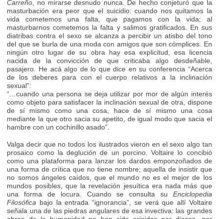
Carreño
, no mirarse desnudo nunca. De hecho conjeturó que la
masturbación era peor que el suicidio: cuando nos quitamos la
vida cometemos una falta, que pagamos con la vida; al
masturbarnos cometemos la falta y salimos gratificados. En sus
diatribas contra el sexo se alcanza a percibir un atisbo del tono
del que se burla de una moda con amigos que son cómplices. En
ningún otro lugar de su obra hay esa explicitud, esa licencia
nacida de la convicción de que criticaba algo desdeñable,
pasajero. He acá algo de lo que dice en su conferencia “Acerca
de los deberes para con el cuerpo relativos a la inclinación
sexual”:
“…cuando una persona se deja utilizar por mor de algún interés
como objeto para satisfacer la inclinación sexual de otra, dispone
de sí mismo como una cosa, hace de sí mismo una cosa
mediante la que otro sacia su apetito, de igual modo que sacia el
hambre con un cochinillo asado”.
Valga decir que no todos los ilustrados vieron en el sexo algo tan
prosaico como la deglución de un porcino. Voltaire lo concibió
como una plataforma para lanzar los dardos emponzoñados de
una forma de crítica que no tiene nombre; aquella de insistir que
no somos ángeles caídos, que el mundo no es el mejor de los
mundos posibles, que la revelación jesuítica era nada más que
una forma de locura. Cuando se consulta su
Enciclopedia
Filosófica
bajo la entrada “ignorancia”, se verá que allí Voltaire
señala una de las piedras angulares de esa invectiva: las grandes
obras de la humanidad no han sido erigidas por dioses, por