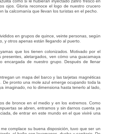
azulita como si le hubieran inyectado zafiro fresco en
los ojos. Gloria reconoce el logo de nuestro crucero
en la calcomanía que llevan los turistas en el pecho.
ivididos en grupos de quince, veinte personas, según
o, y otros apenas están llegando al puerto.
ayamas que los tienen colonizados. Motivado por el
 Los presentes, aletargados, ven cómo una guacamaya
ro encargada de nuestro grupo. Después de llenar
entregan un mapa del barco y las tarjetas magnéticas
erto. De pronto una mole azul emerge ocupando toda la
ya imaginado, no lo dimensiona hasta tenerlo al lado,
nos de bronce en el medio y en los extremos. Como
mpuertas se abren, entramos y sin darnos cuenta ya
aciada, de entrar en este mundo en el que viviré una
 me complace su buena disposición, tuvo que ser un
uierda, el baño con lavamanos, ducha y sanitario. De