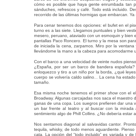
cómo es posible que haya gente enrumbada tan pr
sánduches, refrescos y café. Todo está incluido. De
recorrido de las últimas hormigas que embarcan. Ya 
Para cenar tenemos dos opciones: el bufet en el piso
turno es a las siete. Llegamos puntuales y bien ves
mesero, peruano, ataviado con un esmoquin y bien en
pantallas Paco Roncero. El turno y la mesa son par
de iniciada la cena, zarpamos. Miro por la venta
llevándome la mano a la cabeza para acomodarme u
Con el barco a una velocidad de veinte nudos pien
¿España, por ser un barco de bandera española? 
enloquezco y tiro a un niño por la borda, ¿qué leye
cuerpo se volvería caldo salino... La cena ha estado
tamaño.
Esa misma noche tenemos el primer
show
con el el
Broadway. Algunas carcajadas nos saca el maestro de
ganas de una copa. Los suegros prefieren dar una vu
un bar frente al teatro y al buscar con la mirada 
sentimiento algo de Phill Collins. ¿No debería estar
Nos sentamos diagonal al salvavidas cantor. Pront
tequila, whisky, de todo menos aguardiente. Pienso
cata. La opción del “todo incluido” es variada y de