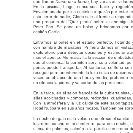
que llaman
Diario de a bordo
, hay varias actividades
En la piscina, bingo, concursos, baile y reguetón
Envalentonada por los cocteles o quizás por estar e
esta tierra de nadie, Gloria sale al frente a responde
una pregunta del “Quiz pirata” sobre el enemigo d
Peter Pan. Se gana un bolso y brindamos por e
capitán Garfio.
Entramos al bufet en el estado perfecto, flotando 
con hambre de manatíes. Primero damos un vistaz
exploratorio para detectar opciones y estimular aú
más el apetito. Me maravilla la sección de embutido
que al comensal le permiten servirse a voluntad, pe
penas puede transportar. Al sentarse, se llena con 
recogen permanentemente la loza sucia de quienes se 
veces en el lapso de una hora y media, probando peq
en silencio la pierna y va cortando las porciones.
En la tarde, en el salón francés de la cubierta siete
sillas acolchadas y cómodas, redondas, cuadradas,
Con la atmósfera y la luz cálida de este salón tap
Hotel Nutibara en sus años mozos. También me sorpr
La noche de gala es la velada que ofrece el capitán. 
luciré mi poncho ni mi sombrero; para esta noche, d
cítrica de palmitos, salmón a la parrilla con crema 