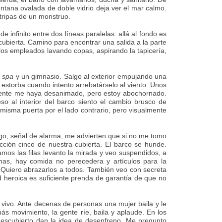
ntana ovalada de doble vidrio deja ver el mar calmo.
tripas de un monstruo.
infinito entre dos líneas paralelas: allá al fondo es
ubierta. Camino para encontrar una salida a la parte
los empleados lavando copas, aspirando la tapicería,
n
spa
y un gimnasio. Salgo al exterior empujando una
estorba cuando intento arrebatárselo al viento. Unos
cidente me haya desanimado, pero estoy abochornado.
o al interior del barco siento el cambio brusco de
a misma puerta por el lado contrario, pero visualmente
 largo, señal de alarma, me advierten que si no me tomo
ción cinco de nuestra cubierta. El barco se hunde.
mos las filas levanto la mirada y veo suspendidos, a
nas, hay comida no perecedera y artículos para la
s. Quiero abrazarlos a todos. También veo con secreta
ud heroica es suficiente prenda de garantía de que no
 vivo. Ante decenas de personas una mujer baila y le
ás movimiento, la gente ríe, baila y aplaude. En los
 descubierto dan la idea de desenfreno. Me pregunto