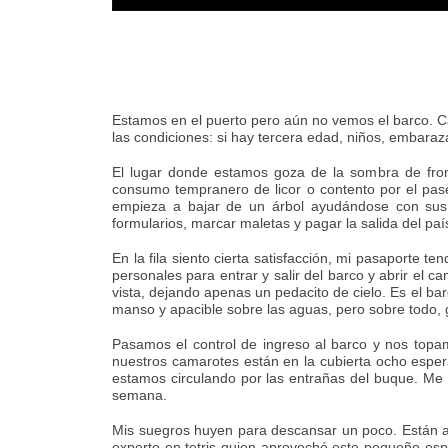
Estamos en el puerto pero aún no vemos el barco. Ca
las condiciones: si hay tercera edad, niños, embaraz
El lugar donde estamos goza de la sombra de frond
consumo tempranero de licor o contento por el pase
empieza a bajar de un árbol ayudándose con sus 
formularios, marcar maletas y pagar la salida del p
En la fila siento cierta satisfacción, mi pasaporte te
personales para entrar y salir del barco y abrir el 
vista, dejando apenas un pedacito de cielo. Es el ba
manso y apacible sobre las aguas, pero sobre todo, 
Pasamos el control de ingreso al barco y nos top
nuestros camarotes están en la cubierta ocho espe
estamos circulando por las entrañas del buque. Me s
semana.
Mis suegros huyen para descansar un poco. Están a
experto en tetris quien aprovechó este pequeño espa