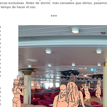
arcas exclusivas. Antes de dormir, más cansados que ebrios, pasamos
tiempo de hacer el oso.
***
á
e
e
o
a
e
o
n
e
n
e
a
s
e
l
n
s
l