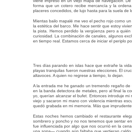
viene impreso en un viejo mapa de navegación. De
forma que un cotero recibe mercancía y la ordena 
placeres concedidos, de lujo hasta para la suela de l
Mientas bailo mapalé me veo el pecho rojo como un c
la estética del barco. Me hace sentir que estoy vi
la pista. Hemos perdido la vergüenza pero a quién 
curiosidad. La combinación de canales, algunos exc
en tiempo real. Estamos cerca de iniciar el periplo po
Tres días parando en islas hace que extrañe la vida
playas tranquilas fueron nuestras elecciones. El cru
altavoces. A quien no regrese a tiempo, lo dejan.
A la entrada me he ganado un tremendo regaño de un
en la banda detectora de metales, pero al final la c
yo, querían alcanzar el bufet. Entonces introduje m
viejo y sacaron mi mano con violencia mientras escu
quedó grabada en mi memoria. Más que imprudente, 
Estas noches hemos cambiado el restaurante elegan
sombrero y poncho y no nos tenemos que sentar en
fue influenciada por algo que nos ocurrió en la ce
una sopa— cuando aún faltaba que vertieran caldo s