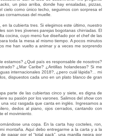
nacks
, un piso arriba, donde hay ensaladas, pizzas,
 el cielo como único techo, seguimos con sorpresa el
 las cornamusas del muelle.
en la cubierta tres. Si elegimos este último, nuestro
es son tres jóvenes parejas bogotanas chirriadas. El
ta cocina, cuyo menú fue diseñado por el chef de las
 para toda la mesa al mismo tiempo. A pocos minutos
nos me han vuelto a animar y a veces me sorprendo
nde estamos? ¿Qué país es responsable de nosotros?
strado? ¿Mar Caribe? ¿Antillas holandesas? Si me
guas internacionales 2018?, ¿pero cuál lápida?... mi
nados, dispuestos cada uno en un plato blanco de gran
upa parte de las cubiertas cinco y siete, es digna de
ere su pasión por los varones. Salimos del
show
con
 y una voz rasgada que canta en inglés. Ingresamos a
silero, dedos al piano, ojos cerrados, cantando con
te el movimiento.
tomándose una copa. En la carta hay cocteles, ron,
 mi montaña. Aquí debo entregarme a la carta y a la
 de pagar por el “total pack”, una manilla negra por