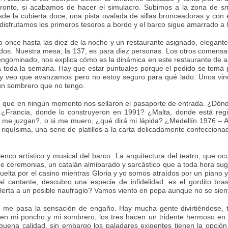
onto, si acabamos de hacer el simulacro. Subimos a la zona de
s
sde la cubierta doce, una pista ovalada de sillas bronceadoras y con
disfrutamos los primeros tesoros a bordo y el barco sigue amarrado a
 once hasta las diez de la noche y un restaurante asignado, elegante, 
tidos. Nuestra mesa, la 137, es para diez personas. Los otros comensal
gominado, nos explica cómo es la dinámica en este restaurante de al
a toda la semana. Hay que estar puntuales porque el pedido se toma
na y veo que avanzamos pero no estoy seguro para qué lado. Unos vi
n sombrero que no tengo.
so que en ningún momento nos sellaron el pasaporte de entrada. ¿Dó
¿Francia, donde lo construyeron en 1991? ¿Malta, donde está regi
s me juzgan?, o si me muero, ¿qué dirá mi lápida? ¿Medellín 1976 – A
 riquísima, una serie de platillos a la carta delicadamente confeccio
enco artístico y musical del barco. La arquitectura del teatro, que oc
 ceremonias, un catalán almibarado y sarcástico que a toda hora sugi
elta por el casino mientras Gloria y yo somos atraídos por un piano
al cantante, descubro una especie de infidelidad: es el gordito bra
 alerta a un posible naufragio? Vamos viento en popa aunque no se sien
o me pasa la sensación de engaño. Hay mucha gente divirtiéndose, 
 en mi poncho y mi sombrero, los tres hacen un tridente hermoso en
 buena calidad, sin embargo los paladares exigentes tienen la opción