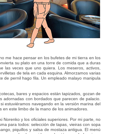
no me hace pensar en los bufetes de mi tierra en los
onvierta su plato en una torre de comida que a duras
irse las veces que uno quiera. Los meseros, activos,
ervilletas de tela en cada esquina. Almorzamos varias
ete de pernil hago fila. Un empleado malayo manipula
discotecas, bares y espacios están tapizados, gozan de
nas adornadas con bordados que parecen de palacio.
 si estuviéramos navegando en la versión marina del
s en este limbo de la mano de los animadores.
i Norenko y los oficiales superiores. Por mi parte, no
sma para todos: selección de tapas, vieiras con sopa
 mango, piquillos y salsa de mostaza antigua. El menú