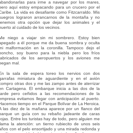
abandonarlas para irme a navegar por los mares,
pero aquí estoy empacando para un crucero por el
Caribe. La vida es desafiante como Fitzcarraldo. Mis
suegros lograron arrancarnos de la montaña y no
tenemos otra opción que dejar los animales y el
huerto al cuidado de los vecinos.
Me niego a viajar sin mi sombrero. Estoy bien
apegado a él porque me da buena sombra y oculta
mi malformación en la coronilla. Tampoco dejo el
poncho, soy bueno para la niebla pero los fríos
fabricados de los aeropuertos y los aviones me
pegan mal.
En la sala de espera toreo los nervios con dos
garrafas miniatura de aguardiente y en el avión
compro otras dos y me las zampo antes de aterrizar
en Cartagena. El embarque inicia a las dos de la
tarde pero ceñidos a las recomendaciones de la
empresa evitamos llegar con anticipación al puerto.
Hacemos tiempo en el Parque Bolívar de La Heroica.
A las diez de la mañana aparece por un flanco del
parque un guía con su rebaño jadeante de caras
rojas. Entre los turistas hay de todo, pero alguien me
llama la atención: un tierno rubiecito de unos seis
años con el pelo ensortijado y una mirada redonda y