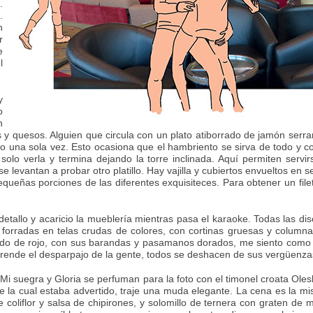
.
.
n
r
e
l
y
o
n
s y quesos. Alguien que circula con un plato atiborrado de jamón serra
ro una sola vez. Esto ocasiona que el hambriento se sirva de todo y c
solo verla y termina dejando la torre inclinada. Aquí permiten serv
levantan a probar otro platillo. Hay vajilla y cubiertos envueltos en s
ueñas porciones de las diferentes exquisiteces. Para obtener un fil
, detallo y acaricio la mueblería mientras pasa el karaoke. Todas las 
 forradas en telas crudas de colores, con cortinas gruesas y colum
izado de rojo, con sus barandas y pasamanos dorados, me siento como
ende el desparpajo de la gente, todos se deshacen de sus vergüenza
Mi suegra y Gloria se perfuman para la foto con el timonel croata Olesk
e la cual estaba advertido, traje una muda elegante. La cena es la mi
de coliflor y salsa de chipirones, y solomillo de ternera con graten de