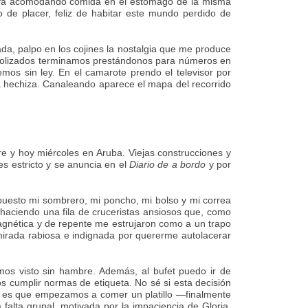
o va acomodando comida en el estómago de la misma
 de placer, feliz de habitar este mundo perdido de
da, palpo en los cojines la nostalgia que me produce
coholizados terminamos prestándonos para números en
mos sin ley. En el camarote prendo el televisor por
a hechiza. Canaleando aparece el mapa del recorrido
re y hoy miércoles en Aruba. Viejas construcciones y
es estricto y se anuncia en el
Diario de a bordo
y por
puesto mi sombrero, mi poncho, mi bolso y mi correa
e haciendo una fila de cruceristas ansiosos que, como
magnética y de repente me estrujaron como a un trapo
 mirada rabiosa e indignada por quererme autolacerar
mos visto sin hambre. Además, al bufet puedo ir de
umplir normas de etiqueta. No sé si esta decisión
so es que empezamos a comer un platillo —finalmente
alta grupal, motivada por la impaciencia de Gloria,