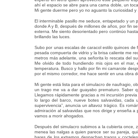
ahí el espacio se abre para una cama doble, un toca
Mi gente duerme pero yo no aguanto la curiosidad y 
El interminable pasillo me seduce, entapetado y un p
donde A y B, después de millones de años, por fin s
externa. Me siento desorientado pero continúo hasta
brillando las luces.
Subo por unas escalas de caracol estilo quinces de f
pesada compuerta de vidrio y la brisa caliente me r
metros más adelante, una señorita lo rescata del s
Me olvido de todo hundiendo mis ojos en el mar, e
temperatura. Busco y hallo por fin mi camarote despué
por el mismo corredor, me hace sentir en una obra d
Mi gente está lista para el simulacro de naufragio, ob
un trago me va a dar guayabo prematuro. Saber que
Llegamos rápidamente gracias a mi incursión previa 
lo largo del barco, nueve botes salvavidas, cada
supervivencia”, anuncia un altavoz trágico. Es román
admiración al salvavidas que nos dirige y enseña a p
vamos a morir ahogados.
Después del simulacro subimos a la cubierta once, z
menea las nalgas a quien parece ser su pareja, quie
bares de los extremos despachan tragos y cocteles.