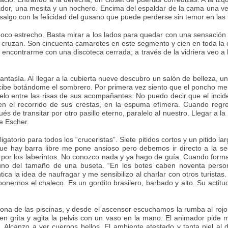
dor, una mesita y un nochero. Encima del espaldar de la cama una ve
salgo con la felicidad del gusano que puede perderse sin temor en las 
oco estrecho. Basta mirar a los lados para quedar con una sensación de 
e cruzan. Son cincuenta camarotes en este segmento y cien en toda la c
 encontrarme con una discoteca cerrada; a través de la vidriera veo a 
antasía. Al llegar a la cubierta nueve descubro un salón de belleza, u
ecibe botándome el sombrero. Por primera vez siento que el poncho me 
uelo entre las risas de sus acompañantes. No puedo decir que el in
n el recorrido de sus crestas, en la espuma efímera. Cuando regres
s de transitar por otro pasillo eterno, paralelo al nuestro. Llegar a l
e Escher.
ligatorio para todos los “cruceristas”. Siete pitidos cortos y un pitido
 hay barra libre me pone ansioso pero debemos ir directo a la sec
por los laberintos. No conozco nada y ya hago de guía. Cuando forma
 uno del tamaño de una buseta. “En los botes caben noventa perso
tica la idea de naufragar y me sensibilizo al charlar con otros turista
onernos el chaleco. Es un gordito brasilero, barbado y alto. Su actit
ona de las piscinas, y desde el ascensor escuchamos la rumba al rojo
n grita y agita la pelvis con un vaso en la mano. El animador pide m
 Alcanzo a ver cuerpos bellos. El ambiente atestado y tanta piel al