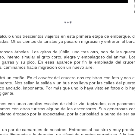
***
lculo unos trescientos viajeros en esta primera etapa de embarque, d
adas. Otros cientos de turistas ya pasaron migración y entraron al barc
osos árboles. Los gritos de júbilo, uno tras otro, son de las guac
o, intento simular el grito corto, alegre y empalagoso del animal.
garras y su pico. En esas aparece por fin la empleada del cruce
aís, caminamos hacia migración con un nuevo aire.
ndrá un cariño. En el
counter
del crucero nos registran con foto y nos 
camarote. Nos sellan la salida y un bus nos lleva por las calles del pu
rco anclado, imponente. Por más que uno lo haya visto en fotos o lo ha
gigante.
amos con unas amplias escalas de doble vía, tapizadas, con pasama
ramos con otros turistas alguno de los ascensores. Sus generosas co
iento drogado por la expectativa, por la curiosidad a punto de ser s
 un par de camarotes de nosotros. Entramos al nuestro y muy pronto
cio. Entrando a la derecha, un clóset de puertas corredizas. A la izq