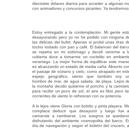
diecisiete dólares diarios para acceder a algunas m
con animadores y concursos picantes. Ya tendremos 
Estoy entregado a la contemplación. Mi gente est
desayunando pero yo no he podido con ninguna d
las delicias del bufet. Apenas si probé unas tiras d
tocino tostado con pan y café. El balanceo del barc
se repetía en mi estómago y decidí venirme a l
cubierta doce a tomarme un coctelito en ambient
veraniego. La mejor forma de equilibrar este mare
es alcanzando un estado de media caña. Absorto co
el paisaje de océano y cielo, como atrapado en est
espejo geográfico, siento que también soy u
hombre de mar, de agua salada, de playa. Lejos d
la montaña decido quitarme el poncho y la camiset
para recibir un poco de sol, el aire es tibio pero la
corrientes de viento lo refrescan con su potencia.
A lo lejos viene Gloria con bolsito y pinta playera. M
complace deducir que desayunó y luego fue a
camarote a cambiarse. Los suegros se quedaro
disfrutando del ambiente cosmopolita del barco. E
día de navegación y según el boletín del crucero, a