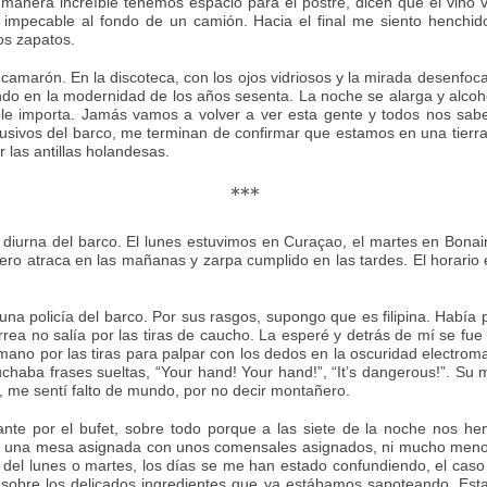
 manera increíble tenemos espacio para el postre, dicen que el vin
impecable al fondo de un camión. Hacia el final me siento henchido
os zapatos.
amarón. En la discoteca, con los ojos vidriosos y la mirada desenfoca
viendo en la modernidad de los años sesenta. La noche se alarga y al
le importa. Jamás vamos a volver a ver esta gente y todos nos sabe
lusivos del barco, me terminan de confirmar que estamos en una tierr
r las antillas holandesas.
***
 diurna del barco. El lunes estuvimos en Curaçao, el martes en Bonai
cero atraca en las mañanas y zarpa cumplido en las tardes. El horario 
a policía del barco. Por sus rasgos, supongo que es filipina. Había 
orrea no salía por las tiras de caucho. La esperé y detrás de mí se fu
i mano por las tiras para palpar con los dedos en la oscuridad electro
chaba frases sueltas, “Your hand! Your hand!”, “It’s dangerous!”. Su
me sentí falto de mundo, por no decir montañero.
te por el bufet, sobre todo porque a las siete de la noche nos he
 una mesa asignada con unos comensales asignados, ni mucho menos c
na del lunes o martes, los días se me han estado confundiendo, el ca
obre los delicados ingredientes que ya estábamos sapoteando. Esta f