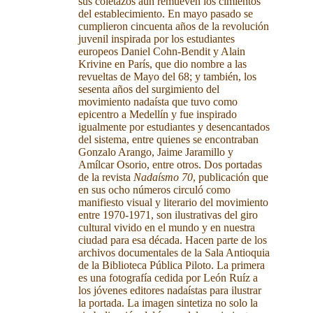
sus coletazos aún remueven los cimientos
del establecimiento. En mayo pasado se
cumplieron cincuenta años de la revolución
juvenil inspirada por los estudiantes
europeos Daniel Cohn-Bendit y Alain
Krivine en París, que dio nombre a las
revueltas de Mayo del 68; y también, los
sesenta años del surgimiento del
movimiento nadaísta que tuvo como
epicentro a Medellín y fue inspirado
igualmente por estudiantes y desencantados
del sistema, entre quienes se encontraban
Gonzalo Arango, Jaime Jaramillo y
Amílcar Osorio, entre otros. Dos portadas
de la revista
Nadaísmo 70
, publicación que
en sus ocho números circuló como
manifiesto visual y literario del movimiento
entre 1970-1971, son ilustrativas del giro
cultural vivido en el mundo y en nuestra
ciudad para esa década. Hacen parte de los
archivos documentales de la Sala Antioquia
de la Biblioteca Pública Piloto. La primera
es una fotografía cedida por León Ruíz a
los jóvenes editores nadaístas para ilustrar
la portada. La imagen sintetiza no solo la