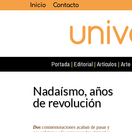
Inicio
Contacto
Portada
|
Editorial
|
Artículos
|
Arte
Nadaísmo, años
de revolución
Dos
conmemoraciones acaban de pasar y