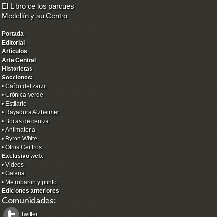
El Libro de los parques
Medellín y su Centro
Portada
Editorial
Artículos
Arte Central
Historietas
Secciones:
•
Caído del zarzo
•
Crónica Verde
•
Estilario
•
Rayadura Alzheimer
•
Bocas de ceniza
•
Antimateria
•
Byron White
•
Otros Centros
Exclusivo web:
•
Videos
•
Galería
•
Me robaron y punto
Ediciones anteriores
Comunidades:
Twitter