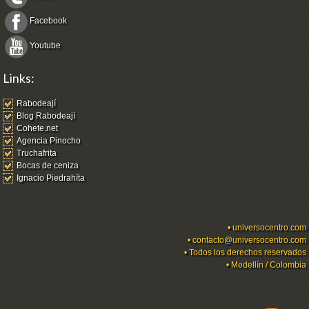
Facebook
Youtube
Links:
Rabodeají
Blog Rabodeají
Cohete.net
Agencia Pinocho
Truchafrita
Bocas de ceniza
Ignacio Piedrahíta
•
universocentro.com
•
contacto@universocentro.com
• Todos los derechos reservados
• Medellín / Colombia