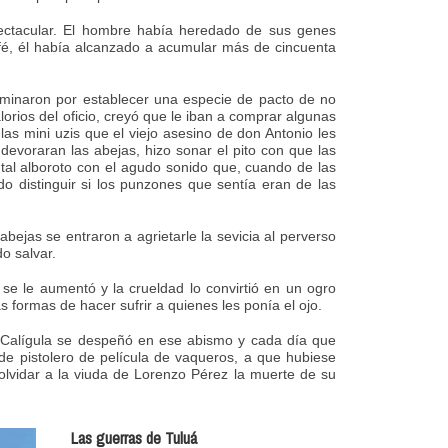
ectacular. El hombre había heredado de sus genes
afé, él había alcanzado a acumular más de cincuenta
terminaron por establecer una especie de pacto de no
orios del oficio, creyó que le iban a comprar algunas
as mini uzis que el viejo asesino de don Antonio les
 devoraran las abejas, hizo sonar el pito con que las
tal alboroto con el agudo sonido que, cuando de las
o distinguir si los punzones que sentía eran de las
ejas se entraron a agrietarle la sevicia al perverso
o salvar.
se le aumentó y la crueldad lo convirtió en un ogro
 formas de hacer sufrir a quienes les ponía el ojo.
, Calígula se despeñó en ese abismo y cada día que
 de pistolero de película de vaqueros, a que hubiese
lvidar a la viuda de Lorenzo Pérez la muerte de su
Las guerras de Tuluá