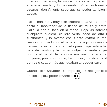
quedaron pegados, llenos de moscas, en la pared d
atrevió a lavarla, y todos cuentan cómo las hormig
oscuras, don Antonio supo que su poder también 
abejas.
Fue fulminante y muy bien craneado. La viuda de Pér
hasta el mostrador de la tienda de mi tío y entre 
Calígula con el taco en la mano. Dejó las botellas
cualquiera pudiera siquiera verla, sacó de otra
zumbantes y lo aventó con fuerza contra la me
reaccionó movido por el pánico que le producían lo
de mandarse la mano al cinto para dispararle a la 
bate de béisbol y le dio un golpe tremendo al pa
porque el panal de la viuda era una granada cam
agujereó, punto por punto, las manos, la cabeza y el
de tres o cuatro más que jugaban alrededor suyo.
Cuando don Salvador Restrepo llegó a recoger el ca
un costal para poder llevárselo.
Portada
Ho