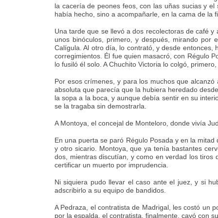
la cacería de peones feos, con las uñas sucias y el
había hecho, sino a acompañarle, en la cama de la fi
Una tarde que se llevó a dos recolectoras de café y a
unos binóculos, primero, y después, mirando por e
Calígula. Al otro día, lo contrató, y desde entonces, 
corregimientos. Él fue quien masacró, con Régulo Po
lo fusiló él solo. A Chuchito Victoria lo colgó, primer
Por esos crímenes, y para los muchos que alcanzó a 
absoluta que parecía que la hubiera heredado desde
la sopa a la boca, y aunque debía sentir en su inter
se la tragaba sin demostrarla.
A Montoya, el concejal de Monteloro, donde vivía Judi
En una puerta se paró Régulo Posada y en la mitad de
y otro sicario. Montoya, que ya tenía bastantes cerv
dos, mientras discutían, y como en verdad los tiros
certificar un muerto por imprudencia.
Ni siquiera pudo llevar el caso ante el juez, y si 
adscribirlo a su equipo de bandidos.
A Pedraza, el contratista de Madrigal, les costó un
por la espalda, el contratista, finalmente, cayó con