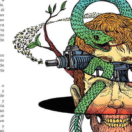
la.
él
las
ban
ra
una
los
 de
os
to
de
ta
o o
o y
 de
 y
nía
as
que
uve
 y
las