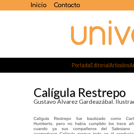
Inicio
Contacto
Portada
Editorial
Artículos
A
Calígula Restrepo
Gustavo Álvarez Gardeazábal. Ilustra
Calígula Restrepo fue bautizado como Carl
Humberto, pero no había cumplido los trece añ
cuando ya sus compañeros del Salesiano 
acomodaron Calígula porque todo en él conducía