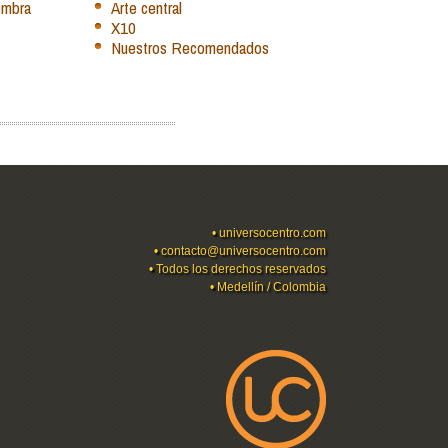
ombra
Arte central
X10
Nuestros Recomendados
•
universocentro.com
•
contacto@universocentro.com
• Todos los derechos reservados
• Medellín / Colombia