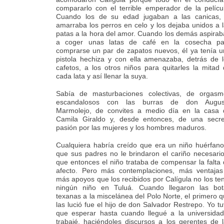
compararlo con el terrible emperador de la pelícu
Cuando los de su edad jugaban a las canicas, 
amarraba los perros en celo y los dejaba unidos a 
patas a la hora del amor. Cuando los demás aspira
a coger unas latas de café en la cosecha pa
comprarse un par de zapatos nuevos, él ya tenía 
pistola hechiza y con ella amenazaba, detrás de 
cafetos, a los otros niños para quitarles la mitad
cada lata y así llenar la suya.
Sabía de masturbaciones colectivas, de orgasm
escandalosos con las burras de don Augus
Marmolejo, de convites a medio día en la casa 
Camila Giraldo y, desde entonces, de una secre
pasión por las mujeres y los hombres maduros.
Cualquiera habría creído que era un niño huérfan
que sus padres no le brindaron el cariño necesari
que entonces el niño trataba de compensar la falta
afecto. Pero más contemplaciones, más ventajas
más apoyos que los recibidos por Calígula no los te
ningún niño en Tuluá. Cuando llegaron las bot
texanas a la miscelánea del Polo Norte, el primero 
las lució fue el hijo de don Salvador Restrepo. Yo t
que esperar hasta cuando llegué a la universidad
trabajé, haciéndoles discursos a los gerentes de 