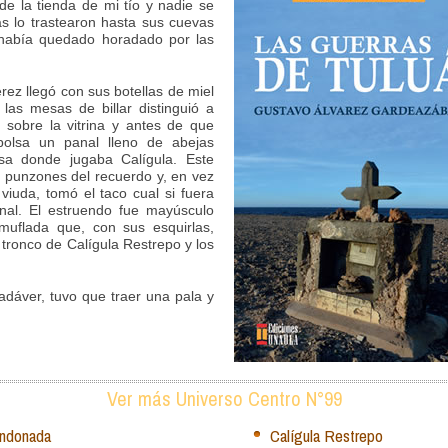
e la tienda de mi tío y nadie se
as lo trastearon hasta sus cuevas
había quedado horadado por las
ez llegó con sus botellas de miel
las mesas de billar distinguió a
 sobre la vitrina y antes de que
 bolsa un panal lleno de abejas
sa donde jugaba Calígula. Este
s punzones del recuerdo y, en vez
viuda, tomó el taco cual si fuera
nal. El estruendo fue mayúsculo
uflada que, con sus esquirlas,
 tronco de Calígula Restrepo y los
dáver, tuvo que traer una pala y
Ver más Universo Centro N°99
ndonada
Calígula Restrepo