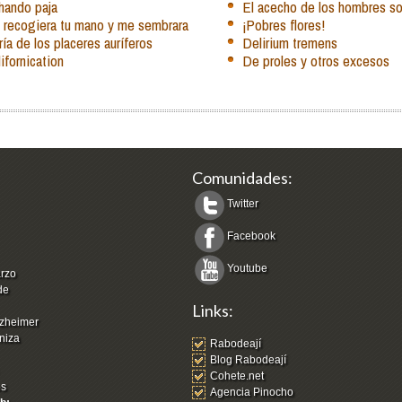
hando paja
El acecho de los hombres s
 recogiera tu mano y me sembrara
¡Pobres flores!
ía de los placeres auríferos
Delirium tremens
ifornication
De proles y otros excesos
Comunidades:
Twitter
Facebook
Youtube
arzo
de
Links:
zheimer
niza
Rabodeají
Blog Rabodeají
Cohete.net
os
Agencia Pinocho