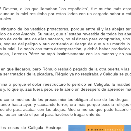
é Devesa, a los que llamaban “los españoles”, fue mucho más esp
 aunque la miel resultaba por estos lados con un cargado sabor a c
suales.
 ninguno de los vestidos protectores, porque entre él y las abejas 
ldo de don Antonio. Su mujer, que sí estaba revestida de todos los abal
o de cada una de ellas sacaron, no el dinero para comprarlas, sino l
la, segura del peligro y aun corriendo el riesgo de que a su marido lo
 la miel. Lo sopló con tanta desesperación, y debió haber producido 
bejas, Lorenzo Pérez se tapó instintivamente con las manos y no pud
en que llegaron, pero Rómulo resbaló pegado de la otra puerta y las ab
a ser tratados de la picadura, Régulo ya no respiraba y Calígula se pud
na o porque el dolor reestructuró lo perdido en Calígula, la maldad 
 y, lo que quizás fuera peor, se le abrió un desespero de aprender más
ro como muchos de los procedimientos obligan al uso de las drogas
rando hasta ayer, y causando terror, era más porque poseía reflejos
ecreto para acabar con las abejas. Mucho menos que pudo hacerle o
s, fue armando el panal para hacérselo tragar enterito.
los sesos de Calígula Restrepo