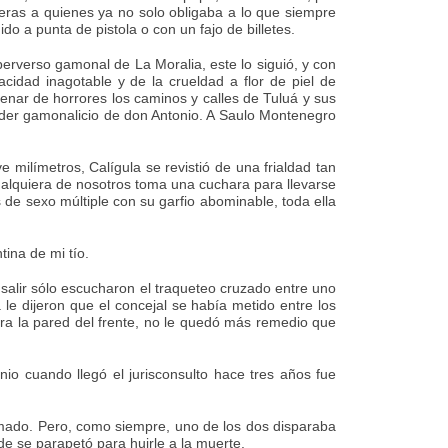
leras a quienes ya no solo obligaba a lo que siempre
o a punta de pistola o con un fajo de billetes.
 perverso gamonal de La Moralia, este lo siguió, y con
idad inagotable y de la crueldad a flor de piel de
 llenar de horrores los caminos y calles de Tuluá y sus
poder gamonalicio de don Antonio. A Saulo Montenegro
milímetros, Calígula se revistió de una frialdad tan
alquiera de nosotros toma una cuchara para llevarse
 de sexo múltiple con su garfio abominable, toda ella
tina de mi tío.
 salir sólo escucharon el traqueteo cruzado entre uno
 le dijeron que el concejal se había metido entre los
tra la pared del frente, no le quedó más remedio que
nio cuando llegó el jurisconsulto hace tres años fue
armado. Pero, como siempre, uno de los dos disparaba
de se parapetó para huirle a la muerte.