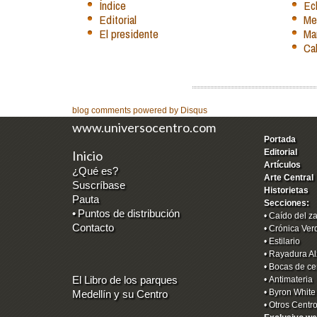
Índice
Ec
Editorial
Me
El presidente
Mar
Cal
blog comments powered by
Disqus
www.universocentro.com
Portada
Editorial
Inicio
Artículos
¿Qué es?
Arte Central
Suscríbase
Historietas
Pauta
Secciones:
•
Puntos de distribución
•
Caído del z
Contacto
•
Crónica Ver
•
Estilario
•
Rayadura Al
•
Bocas de ce
El Libro de los parques
•
Antimateria
•
Byron White
Medellín y su Centro
•
Otros Centr