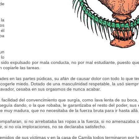
de
 la
os
 él
aba
un
lo
a sido expulsado por mala conducta, no por mal estudiante, puesto qu
 copiarle las tareas.
ades en las partes púdicas, su afán de causar dolor con todo lo que t
r cogerle miedo. Dotado de una masculinidad respetable, la usó siemp
excavador, cesaba en sus orgasmos de nunca acabar.
a facilidad del convencimiento que surgía, como lava lenta de su boc
seguía dando, o la que robaba, le garantizaba el resto del poder, sus
e muy madura, que no necesitaba de la fuerza bruta para ir hasta allá.
mpañaran, si no arrebataba las ropas a la fuerza, si no amenazaba c
, si no oía imploraciones, no se declaraba satisfecho.
idos de sus víctimas y en la casa de Camila todos terminaron por huir