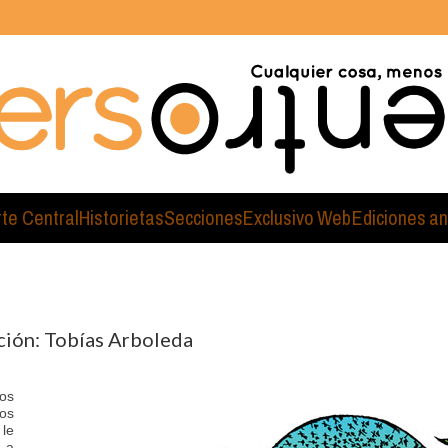
rte Central
Historietas
Secciones
Exclusivo Web
Ediciones an
ción: Tobías Arboleda
os
os
le
 a