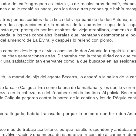
 sudor del café agregado a almizcle, o de recolectoras de café, chapo
nca que le regaló su padre, con los dos o tres peones que había recogid
 tres peones curtidos de la finca del viejo bandido de don Antonio, el
ntre las separaciones de la madera de las paredes, supo de la capac
hasta ayer, protegido por los esbirros del viejo atrabiliario, comenzó a
sada, a los tres concejales liberales que intentaban desmoronar el 
o, del almendro de La Elvira, y después lo rellenó con plomo.
cometer desde que el viejo asesino de don Antonio le regaló la nueve 
 muchas generaciones atrás. Disparaba con la tranquilidad con que cu
ior una satisfacción tan enervante como la que buscaba en las sesiones
th, la mamá del hijo del agente Becerra, lo esperó a la salida de la can
 la calle Calígula. Era como la una de la mañana, y los que lo vieron
ezas en la cabeza, no debió haber sentido los tiros. Al policía Becerra
 de Calígula pegaron contra la pared de la cantina y los de Régulo con
hubiera llegado, habría fracasado, porque lo primero que hizo don Anto
 poco más de trabajo acribillarlo, porque resultó respondón y andaba 
 su revólver vacío y una mueca de esperanza, recostado al campero don