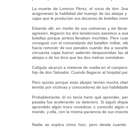
La muerte de Lorenzo Pérez, el socio de don Jos
aragoneses la habilidad del manejo de las abejas y
cajas que le producían sus docenas de botellas men
Estando allí, en medio de sus colmenas y sin llevar
agresión, llegaron los dos tenebrosos asesinos a sue
botellas porque ambos llevaban mochilas. Pero cuand
consiguió con el comandante del batallón militar, el
hacía remover de sus panales cuando iba a sacarles
cincuenta cajas fueron saliendo despavoridas las a
abejas o de los tiros que las dos metras vomitaban.
Calígula alcanzó a meterse de vuelta en el campero 
hijo de don Salvador. Cuando llegaron al hospital par
Pero quizás porque esas abejas tenían mucha vitami
temido por víctimas y conocedores de sus habilidades
Probablemente, él no tenía harto qué aprender, pe
pasaba fue acelerando su deterioro. Si siguió dispa
aprendido algún truco novedoso o conocido algún s
marido, y ella, con la misma paciencia de sus insecto
Nadie se explica cómo hizo, pero desde cuando 