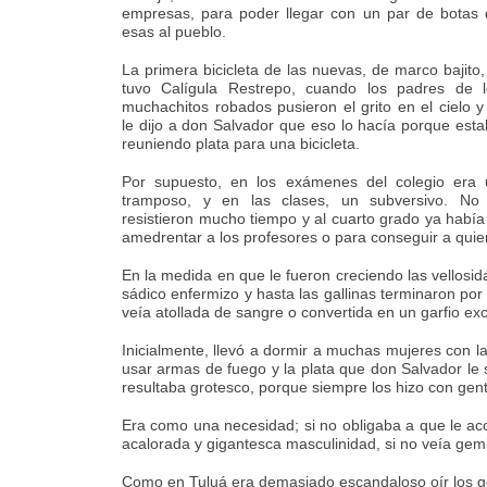
empresas, para poder llegar con un par de botas 
esas al pueblo.
La primera bicicleta de las nuevas, de marco bajito,
tuvo Calígula Restrepo, cuando los padres de l
muchachitos robados pusieron el grito en el cielo y
le dijo a don Salvador que eso lo hacía porque est
reuniendo plata para una bicicleta.
Por supuesto, en los exámenes del colegio era 
tramposo, y en las clases, un subversivo. No 
resistieron mucho tiempo y al cuarto grado ya habí
amedrentar a los profesores o para conseguir a quien
En la medida en que le fueron creciendo las vellosid
sádico enfermizo y hasta las gallinas terminaron po
veía atollada de sangre o convertida en un garfio 
Inicialmente, llevó a dormir a muchas mujeres con l
usar armas de fuego y la plata que don Salvador le 
resultaba grotesco, porque siempre los hizo con gent
Era como una necesidad; si no obligaba a que le aco
acalorada y gigantesca masculinidad, si no veía gemir
Como en Tuluá era demasiado escandaloso oír los gem