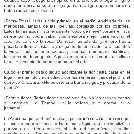
Cuando cayó la segunda hoja corolina, tuve que ahogar un grito
que quería escaparse de mi garganta: me figuré que mi corazón
había rodado por el suelo.
¡Pobre Rosa! Había lucido primero en el jardín, envidiada de las
mariposas, amada de las libélulas, cortejada por los colibríes.
Estos la llamaban linsonjeramente “copo de nieve” porque en sus
cerebritos no podía caber una metáfora mejor para valorar el
albor de cutis de la rosa. Del rosal, amado del jardinero había
pasado al florero cristalino y elegante donde la admiraron cuantos
la vieron: muchachas retozonas y risueñas, damas aristocráticas,
la crema del buen gusto. Aquella rosa era el colmo de la belleza
floral, el encanto de aquel santuario del arte.
Caído el primer pétalo siguió agonizante la flor hasta parar en el
lugar más temido y aun odiado por las efímeras hijas del jardín: el
carro de la basura. ¿No es esto una burla indigna y prosaica de la
suerte?.
¡Pobres flores! Todas tienen semejante fin. No las escuda contra
su enemigo —el Tiempo— ni la belleza, ni el aroma, ni la
juventud.
La Azucena que perfumó el altar; que inclinó su cáliz para recoger
el eco de las oraciones de las almas afligidas; que simbolizó la
pureza en su trono místico, al lado del tabernáculo; esa flor
amada de los Santos, murió una tarde. Al otro día, la mano