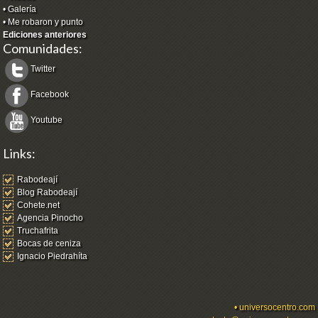
•
Galería
•
Me robaron y punto
Ediciones anteriores
Comunidades:
Twitter
Facebook
Youtube
Links:
Rabodeají
Blog Rabodeají
Cohete.net
Agencia Pinocho
Truchafrita
Bocas de ceniza
Ignacio Piedrahíta
•
universocentro.com