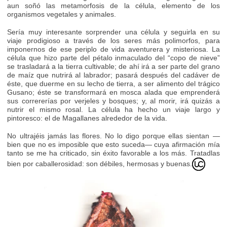
aun soñó las metamorfosis de la célula, elemento de los
organismos vegetales y animales.
Sería muy interesante sorprender una célula y seguirla en su
viaje prodigioso a través de los seres más polimorfos, para
imponernos de ese periplo de vida aventurera y misteriosa. La
célula que hizo parte del pétalo inmaculado del “copo de nieve”
se trasladará a la tierra cultivable; de ahí irá a ser parte del grano
de maíz que nutrirá al labrador; pasará después del cadáver de
éste, que duerme en su lecho de tierra, a ser alimento del trágico
Gusano; éste se transformará en mosca alada que emprenderá
sus corrererías por verjeles y bosques; y, al morir, irá quizás a
nutrir el mismo rosal. La célula ha hecho un viaje largo y
pintoresco: el de Magallanes alrededor de la vida.
No ultrajéis jamás las flores. No lo digo porque ellas sientan —
bien que no es imposible que esto suceda— cuya afirmación mía
tanto se me ha criticado, sin éxito favorable a los más. Tratadlas
bien por caballerosidad: son débiles, hermosas y buenas.