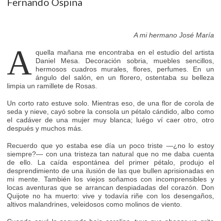
Fernando Ospina
A mi hermano José María
A
quella mañana me encontraba en el estudio del artista
Daniel Mesa. Decoración sobria, muebles sencillos,
hermosos cuadros murales, flores, perfumes. En un
ángulo del salón, en un florero, ostentaba su belleza
limpia un ramillete de Rosas.
Un corto rato estuve solo. Mientras eso, de una flor de corola de
seda y nieve, cayó sobre la consola un pétalo cándido, albo como
el cadáver de una mujer muy blanca; luégo ví caer otro, otro
después y muchos más.
Recuerdo que yo estaba ese día un poco triste —¿no lo estoy
siempre?— con una tristeza tan natural que no me daba cuenta
de ello. La caída espontánea del primer pétalo, produjo el
desprendimiento de una ilusión de las que bullen aprisionadas en
mi mente. También los viejos soñamos con incomprensibles y
locas aventuras que se arrancan despiadadas del corazón. Don
Quijote no ha muerto: vive y todavía riñe con los desengaños,
altivos malandrines, veleidosos como molinos de viento.