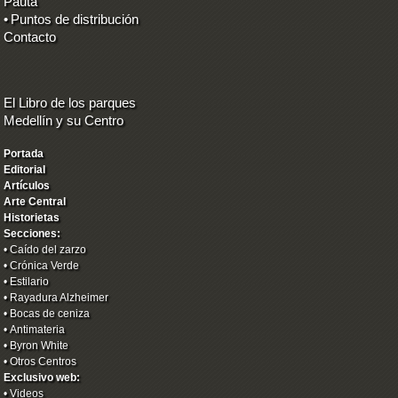
Pauta
•
Puntos de distribución
Contacto
El Libro de los parques
Medellín y su Centro
Portada
Editorial
Artículos
Arte Central
Historietas
Secciones:
•
Caído del zarzo
•
Crónica Verde
•
Estilario
•
Rayadura Alzheimer
•
Bocas de ceniza
•
Antimateria
•
Byron White
•
Otros Centros
Exclusivo web:
•
Videos