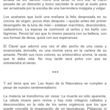
pesada de un distraído y tosco sacristán la arrojó al suelo para
ser arrastrada por la escoba de una barrendera mojigata y vulgar.
Los azahares que lució una mañana la feliz desposada en su
corona de virgen, pocos días después —quizás antes del primer
desengaño de la luna de miel— estaban marchitos, descoloridos,
cadavéricos. La esposa se conmovió al verlos y los bañó con
lágrimas. Pensó tal vez que lo mismo pasaría con su belleza, con
sus formas de diosa, quizá con sus esperanzas.
El Clavel que adornó una vez el alto pecho de una casta y
enamorada doncella, es una momia seca en la cartera de su
amante. Perdió sus ricos colores, su aristocrático aroma, la savia
que le daba vida. No muy tarde será polvo con que se
entretendrá el viento.
***
Y así tiene que ser. Las leyes de la Naturaleza se cumplen a
pesar de nuestro sentimentalismo.
La materia se transforma sin cesar. La muerte es sólo aparente.
La célula muere pero revive y hay más milagros callados y
desconocidos en la vida de los seres orgánicos que los que
puede concebir la imaginación de un taumaturgo. Pitágoras ni