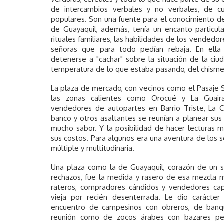
de intercambios verbales y no verbales, de cu
populares. Son una fuente para el conocimiento de 
de Guayaquil, además, tenía un encanto particula
rituales familiares, las habilidades de los vendedore
señoras que para todo pedían rebaja. En ella 
detenerse a "cachar" sobre la situación de la ci
temperatura de lo que estaba pasando, del chisme 
La plaza de mercado, con vecinos como el Pasaje S
las zonas calientes como Orocué y La Guair
vendedores de autopartes en Barrio Triste, La 
banco y otros asaltantes se reunían a planear sus p
mucho sabor. Y la posibilidad de hacer lecturas 
sus costos. Para algunos era una aventura de los s
múltiple y multitudinaria.
Una plaza como la de Guayaquil, corazón de un 
rechazos, fue la medida y rasero de esa mezcla m
rateros, compradores cándidos y vendedores ca
vieja por recién desenterrada. Le dio carácter
encuentro de campesinos con obreros, de banqu
reunión como de zocos árabes con bazares persa