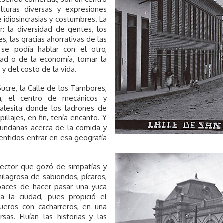
lturas diversas y expresiones
idiosincrasias y costumbres. La
r: la diversidad de gentes, los
s, las gracias ahorrativas de las
se podía hablar con el otro,
udad o de la economía, tomar la
y del costo de la vida.
ucre, la Calle de los Tambores,
a, el centro de mecánicos y
Calesita donde los ladrones de
illajes, en fin, tenía encanto. Y
mundanas acerca de la comida y
entidos entrar en esa geografía
sector que gozó de simpatías y
ilagrosa de sabiondos, pícaros,
paces de hacer pasar una yuca
 a la ciudad, pues propició el
eros con cacharreros, en una
s. Fluían las historias y las