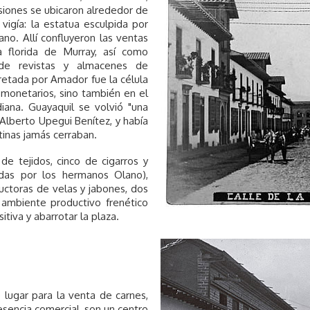
siones se ubicaron alrededor de
vigía: la estatua esculpida por
o. Allí confluyeron las ventas
a florida de Murray, así como
 de revistas y almacenes de
retada por Amador fue la célula
monetarios, sino también en el
diana. Guayaquil se volvió "una
a Alberto Upegui Benítez, y había
inas jamás cerraban.
de tejidos, cinco de cigarros y
dadas por los hermanos Olano),
ductoras de velas y jabones, dos
n ambiente productivo frenético
tiva y abarrotar la plaza.
 lugar para la venta de carnes,
esencia comercial, son un centro