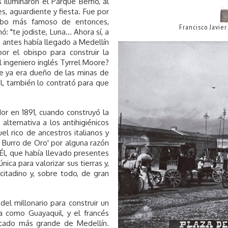
 iluminaron el Parque Berrío, al
, aguardiente y fiesta. Fue por
bobo más famoso de entonces,
Francisco Javie
"te jodiste, Luna... Ahora sí, a
 antes había llegado a Medellín
por el obispo para construir la
 ingeniero inglés Tyrrel Moore?
e ya era dueño de las minas de
l, también lo contrató para que
r en 1891, cuando construyó la
 alternativa a los antihigiénicos
l rico de ancestros italianos y
l Burro de Oro' por alguna razón
 Él, que había llevado presentes
ica para valorizar sus tierras y,
citadino y, sobre todo, de gran
del millonario para construir un
a como Guayaquil, y el francés
rcado más grande de Medellín.