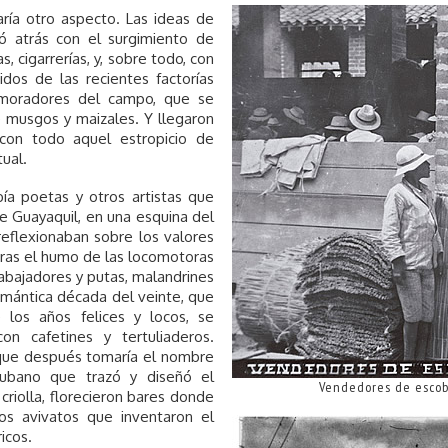
aría otro aspecto. Las ideas de
dó atrás con el surgimiento de
as, cigarrerías, y, sobre todo, con
idos de las recientes factorías
 moradores del campo, que se
 musgos y maizales. Y llegaron
y con todo aquel estropicio de
ual.
ía poetas y otros artistas que
e Guayaquil, en una esquina del
reflexionaban sobre los valores
 Tras el humo de las locomotoras
rabajadores y putas, malandrines
omántica década del veinte, que
los años felices y locos, se
on cafetines y tertuliaderos.
 que después tomaría el nombre
cubano que trazó y diseñó el
Vendedores de escoba
criolla, florecieron bares donde
los avivatos que inventaron el
icos.