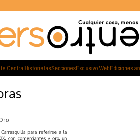
rte Central
Historietas
Secciones
Exclusivo Web
Ediciones an
oras
 Oro
arrasquilla para referirse a la
XIX, con comerciantes y oro, un