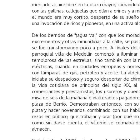
mercado al aire libre en la plaza mayor, camandu
con las gallinas, callejuelas que olían a orines y a 
el mundo era muy cortito, despertó de su sueño t
una invocación de ricos y pioneros, en una activa a
De los berridos de "¡agua va!" con que los morad
excrementos y otras inmundicias a la calle, se pa
se fue transformando poco a poco. A finales del ú
parroquial villa de Medellín comenzó a iluminar
temblorosa de las estrellas, sino también con la
eléctricas, cuando en ciudades europeas y nort
con lámparas de gas, petróleo y aceite. La aldeíta
iniciaba su despacioso y seguro despertar de chim
la vida cotidiana de principios del siglo XX, al
comerciantes y prestamistas, los usureros y dueñ
misa de seis de la mañana e inalterables pagadores
plaza de Berrío. Demostraban entonces, con su 
plata y hacer novenarios, combinado con sus habili
rezos en público, que trabajar y orar (por qué no,
como sin darse cuenta, el villorrio se colmaba d
almacén.