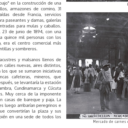
bajo" en la construcción de una
rillos, armazones de comino, 31
ídas desde Francia, servicios
ara paseantes y damas, galerías
tradas para mulas y caballos.
l 23 de junio de 1894, con una
ra quince mil personas con los
, era el centro comercial más
tillas y sombreros.
lacustres y malsanos llenos de
calles nuevas, aires distintos,
 los que se sumaron iniciativas
incas cafeteras, mineros, que
pués, se levantaría la estación
lhambra, Cundinamarca y Cúcuta
nos. Muy cerca de la imponente
on casas de bareque y paja. La
s luego arribarían peregrinos e
ue convertirían la plaza y sus
mbién en una sede de todos los
Mercado de carnes d