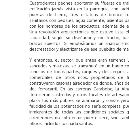
Cuatrocientos peones aportaron su "fuerza de tra
edificación jamás vista en la parroquia, con lad
puertas de hierro, tres estatuas de bronce tra
sanitarios con pedales, agua corriente, asientos p
con los nombres de los productos, además de en
Una revolución arquitectónica que estuvo lista e
capacidad, según su diseñador y constructor, pa
brazos abiertos. Si empleáramos un anacronismo
descrestador y electrizante de ese pueblito de man
Y entonces, el sector, que antes eran terrenos 
zancudos y malezas, se transmutó en un barrio con 
curiosos de todas partes, cargues y descargues, a
comerciales de otros ricos, propietarios de f
construyeron casonas alrededor de donde, años des
del ferrocarril. En las carreras Carabobo, la A
florecieron sastrerías y otros locales de artesa
plaza, los más pobres se arrimaron y construyer
felicidad de los potentados no sería completa, pue
inmigrantes de todas las condiciones sociales q
alrededores no solo en un puerto seco, sino ta
oficios, incluidos los nada santos.