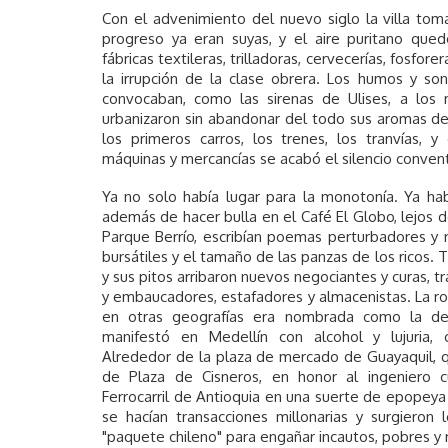
Con el advenimiento del nuevo siglo la villa tom
progreso ya eran suyas, y el aire puritano que
fábricas textileras, trilladoras, cervecerías, fosforer
la irrupción de la clase obrera. Los humos y son
convocaban, como las sirenas de Ulises, a los
urbanizaron sin abandonar del todo sus aromas de
los primeros carros, los trenes, los tranvías, 
máquinas y mercancías se acabó el silencio convent
Ya no solo había lugar para la monotonía. Ya hab
además de hacer bulla en el Café El Globo, lejos d
Parque Berrío, escribían poemas perturbadores y 
bursátiles y el tamaño de las panzas de los ricos.
y sus pitos arribaron nuevos negociantes y curas, t
y embaucadores, estafadores y almacenistas. La r
en otras geografías era nombrada como la de 
manifestó en Medellín con alcohol y lujuria, c
Alrededor de la plaza de mercado de Guayaquil,
de Plaza de Cisneros, en honor al ingeniero 
Ferrocarril de Antioquia en una suerte de epopeya 
se hacían transacciones millonarias y surgieron 
"paquete chileno" para engañar incautos, pobres y r