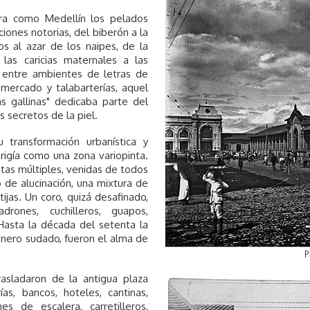
ra como Medellín los pelados
ciones notorias, del biberón a la
s al azar de los naipes, de la
 las caricias maternales a las
e entre ambientes de letras de
mercado y talabarterías, aquel
s gallinas" dedicaba parte del
s secretos de la piel.
 transformación urbanística y
erigía como una zona variopinta.
tas múltiples, venidas de todos
o de alucinación, una mixtura de
jas. Un coro, quizá desafinado,
rones, cuchilleros, guapos,
Hasta la década del setenta la
dinero sudado, fueron el alma de
P
asladaron de la antigua plaza
as, bancos, hoteles, cantinas,
s de escalera, carretilleros,