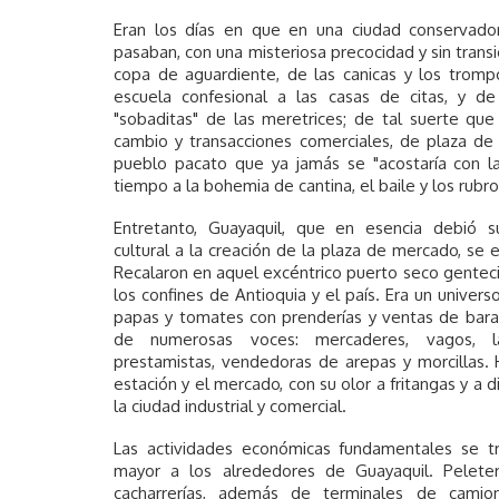
Eran los días en que en una ciudad conservado
pasaban, con una misteriosa precocidad y sin transi
copa de aguardiente, de las canicas y los trompo
escuela confesional a las casas de citas, y de
"sobaditas" de las meretrices; de tal suerte qu
cambio y transacciones comerciales, de plaza de 
pueblo pacato que ya jamás se "acostaría con la
tiempo a la bohemia de cantina, el baile y los rubro
Entretanto, Guayaquil, que en esencia debió su
cultural a la creación de la plaza de mercado, se 
Recalaron en aquel excéntrico puerto seco genteci
los confines de Antioquia y el país. Era un univers
papas y tomates con prenderías y ventas de barati
de numerosas voces: mercaderes, vagos, lad
prestamistas, vendedoras de arepas y morcillas. 
estación y el mercado, con su olor a fritangas y a 
la ciudad industrial y comercial.
Las actividades económicas fundamentales se tr
mayor a los alrededores de Guayaquil. Peleterí
cacharrerías, además de terminales de camione