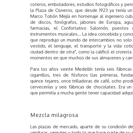
coteros, emboladores, estudios fotográficos y pen
la Plaza de Cisneros, que desde 1923 ya tenía un 
Marco Tobón Mejía en homenaje al ingeniero cuban
de discos, fonógrafos, jabones de Europa, agu
farmacias, el Confortativo Salomón, puestos
instrumentos musicales… La idea concebida y conc
que reprodujo un mundo de intercambios no solo 
vestido, el lenguaje, el transporte y la vida coti
ciudad dentro de otra", como la calificó el cronist
momentos en que muchos de sus almacenes y cant
Para los años veinte Medellín tenía seis fábricas 
cigarrillos, tres de fósforos (las primeras, fun
quince tejares, once trilladoras de café, ocho pro
cervecerías y seis fábricas de chocolates. Era u
que permitía a mucha gente tener capacidad adquisi
Mezcla milagrosa
Las plazas de mercado, aparte de su condición de
verduras, cereales y todo lo que hace parte de su 