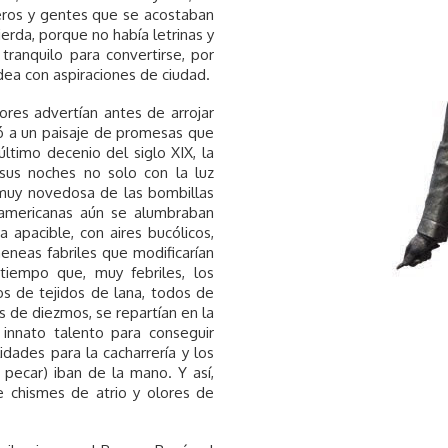
leros y gentes que se acostaban
mierda, porque no había letrinas y
ranquilo para convertirse, por
ldea con aspiraciones de ciudad.
ores advertían antes de arrojar
só a un paisaje de promesas que
ltimo decenio del siglo XIX, la
 sus noches no solo con la luz
 muy novedosa de las bombillas
eamericanas aún se alumbraban
 apacible, con aires bucólicos,
eneas fabriles que modificarían
 tiempo que, muy febriles, los
os de tejidos de lana, todos de
 de diezmos, se repartían en la
innato talento para conseguir
dades para la cacharrería y los
 pecar) iban de la mano. Y así,
e chismes de atrio y olores de