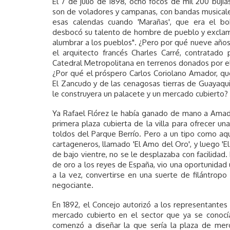
El 7 de julio de 1898, ocho focos de mil 200 bujías
son de voladores y campanas, con bandas musicales
esas calendas cuando 'Marañas', que era el 
desbocó su talento de hombre de pueblo y exclamó: 
alumbrar a los pueblos". ¿Pero por qué nueve años
el arquitecto francés Charles Carré, contratado 
Catedral Metropolitana en terrenos donados por el
¿Por qué el próspero Carlos Coriolano Amador, qu
El Zancudo y de las cenagosas tierras de Guayaqui
le construyera un palacete y un mercado cubierto?
Ya Rafael Flórez le había ganado de mano a Amado
primera plaza cubierta de la villa para ofrecer una
toldos del Parque Berrío. Pero a un tipo como aque
cartageneros, llamado 'El Amo del Oro', y luego 'E
de bajo vientre, no se le desplazaba con facilidad.
de oro a los reyes de España, vio una oportunidad ún
a la vez, convertirse en una suerte de filántropo 
negociante.
En 1892, el Concejo autorizó a los representantes 
mercado cubierto en el sector que ya se conocí
comenzó a diseñar la que sería la plaza de me