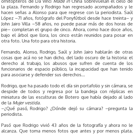
ornitópteros de Da Vinci
Made in
China sobrevuelan el cielo de
la plaza. Fernando y Rodrigo han regresado acompañados y le
hacen señas a Alonso para que regrese con la periodista. Saúl
López –71 años, fotógrafo del Ponyfútbol desde hace treinta– y
John Jairo Villa –58 años, no puede pasar más de dos horas de
pie– completan el grupo de cinco. Ahora, como hace doce años,
bajo el árbol que llora, los cinco están reunidos para posar en
otra foto. Una foto para otra historia.
Fernando, Alonso, Rodrigo, Saúl y John Jairo hablarán de otras
cosas que acá no se han dicho, del lado oscuro de la historia: el
derecho al trabajo, los abusos que sufren de cuenta de los
funcionarios de espacio público, la incapacidad que han tenido
para asociarse y defender sus derechos…
Rodrigo, que ha pasado todo el día sin portafolio y sin cámara, se
despide de todos y regresa por la bandeja con réplicas en
miniatura de las esculturas de Botero que había dejado al lado
de la
Mujer vestida
.
–¿Qué pasó, Rodrigo? ¿Dónde dejó su cámara? –pregunta la
periodista.
Pasó que Rodrigo vivió 43 años de la fotografía y ahora no le
alcanza. Que toma menos fotos que antes y por menos plata.