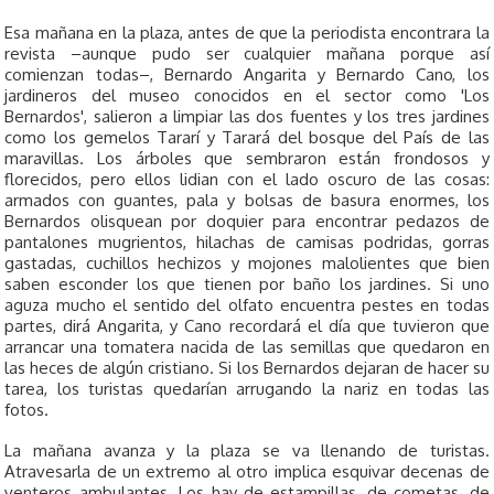
Esa mañana en la plaza, antes de que la periodista encontrara la
revista –aunque pudo ser cualquier mañana porque así
comienzan todas–, Bernardo Angarita y Bernardo Cano, los
jardineros del museo conocidos en el sector como 'Los
Bernardos', salieron a limpiar las dos fuentes y los tres jardines
como los gemelos Tararí y Tarará del bosque del País de las
maravillas. Los árboles que sembraron están frondosos y
florecidos, pero ellos lidian con el lado oscuro de las cosas:
armados con guantes, pala y bolsas de basura enormes, los
Bernardos olisquean por doquier para encontrar pedazos de
pantalones mugrientos, hilachas de camisas podridas, gorras
gastadas, cuchillos hechizos y mojones malolientes que bien
saben esconder los que tienen por baño los jardines. Si uno
aguza mucho el sentido del olfato encuentra pestes en todas
partes, dirá Angarita, y Cano recordará el día que tuvieron que
arrancar una tomatera nacida de las semillas que quedaron en
las heces de algún cristiano. Si los Bernardos dejaran de hacer su
tarea, los turistas quedarían arrugando la nariz en todas las
fotos.
La mañana avanza y la plaza se va llenando de turistas.
Atravesarla de un extremo al otro implica esquivar decenas de
venteros ambulantes. Los hay de estampillas, de cometas, de