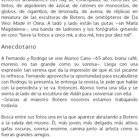
tintos, de algodones de azúcar, de ratones en monociclos, de
globos, de cigarrillos, de limonada, de avena, de réplicas en
miniatura de las esculturas de Botero, de ornitópteros de Da
Vinci
Made in
China. A lado y lado están las putas –sin María
Magdalena–, una banda de ladrones y los fotógrafos gritando
en coro: "lleve la fotico a cinco mil, a dos mil, tres por diez mil".
Anecdotario
A Fernando y Rodrigo se une Alonso Cano –65 años, boina café,
moreno, no tan grande como su sonrisa–. Llega con una
expresión tan serena que da la impresión de que el sol picante
lo refresca. Fernando aprovecha la oportunidad para escabullirse
con Rodrigo, lo presenta, le entrega la revista, le pide que hable
con la periodista y se va. Entonces Alonso toma una silla y se
sienta al lado de la escultura de
Adán
para conversar con ella:
–Gracias al maestro Botero nosotros estamos trabajando
todavía.
Busca entre sus fotos una en la que aparece abrazando a Botero
a la salida del museo. Él, más joven, más delgado, más altivo,
gafas oscuras, sonrisa enorme, camina junto al artista como si
fueran grandes amigos.