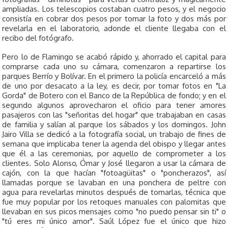
ampliadas. Los telescopios costaban cuatro pesos, y el negocio
consistía en cobrar dos pesos por tomar la foto y dos más por
revelarla en el laboratorio, adonde el cliente llegaba con el
recibo del fotógrafo.
Pero lo de Flamingo se acabó rápido y, ahorrado el capital para
comprarse cada uno su cámara, comenzaron a repartirse los
parques Berrío y Bolívar. En el primero la policía encarceló a más
de uno por desacato a la ley, es decir, por tomar fotos en "La
Gorda" de Botero con el Banco de la República de fondo; y en el
segundo algunos aprovecharon el oficio para tener amores
pasajeros con las "señoritas del hogar" que trabajaban en casas
de familia y salían al parque los sábados y los domingos. John
Jairo Villa se dedicó a la fotografía social, un trabajo de fines de
semana que implicaba tener la agenda del obispo y llegar antes
que él a las ceremonias, por aquello de comprometer a los
clientes. Solo Alonso, Ómar y José llegaron a usar la cámara de
cajón, con la que hacían "fotoagüitas" o "poncherazos", así
llamadas porque se lavaban en una ponchera de peltre con
agua para revelarlas minutos después de tomarlas, técnica que
fue muy popular por los retoques manuales con palomitas que
llevaban en sus picos mensajes como "no puedo pensar sin ti" o
"tú eres mi único amor". Saúl López fue el único que hizo