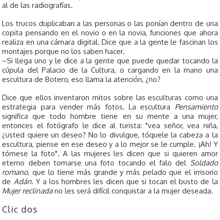
al de las radiografías.
Los trucos duplicaban a las personas o las ponían dentro de una
copita pensando en el novio o en la novia, funciones que ahora
realiza en una cámara digital. Dice que a la gente le fascinan los
montajes porque no los saben hacer.
–Si llega uno y le dice a la gente que puede quedar tocando la
cúpula del Palacio de la Cultura, o cargando en la mano una
escultura de Botero, eso llama la atención, ¿no?
Dice que ellos inventaron mitos sobre las esculturas como una
estrategia para vender más fotos. La escultura
Pensamiento
significa que todo hombre tiene en su mente a una mujer,
entonces el fotógrafo le dice al turista: "vea señor, vea niña,
¿usted quiere un deseo? No lo divulgue, tóquele la cabeza a la
escultura, piense en ese deseo y a lo mejor se le cumple. ¡Ah! Y
tómese la foto". A las mujeres les dicen que si quieren amor
eterno deben tomarse una foto tocando el falo del
Soldado
romano
, que lo tiene más grande y más pelado que el irrisorio
de
Adán
. Y a los hombres les dicen que si tocan el busto de la
Mujer reclinada
no les será difícil conquistar a la mujer deseada.
Clic dos