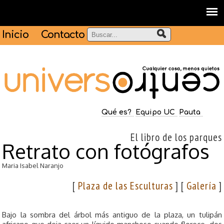
Inicio
Contacto
Qué es?
Equipo UC
Pauta
El libro de los parques
Retrato con fotógrafos
Maria Isabel Naranjo
[
Plaza de las Esculturas
] [
Galería
]
Bajo la sombra del árbol más antiguo de la plaza, un tulipán