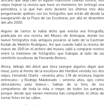
africano que deja caer un líquido manchoso cuando florece, dos
viejos hojean la revista que hace un momento les entregó una
periodista, a la que han visto durante los últimos tres días
preguntando quiénes son los fotógrafos que están allí desde la
inauguración de la Plaza de las Esculturas, por allá en diciembre
del año 2000.
Alguno de tantos le había dicho que existía una fotografía,
publicada en una revista del Museo de Antioquia, donde los
nueve fotógrafos más antiguos posaron al lado de la Eastman
Kodak de Melitón Rodríguez. Así que cuando halló la revista de
marzo de 2001 en el archivo del museo, salió a comparar rostros
entre la treintena de fotógrafos que trabajan al lado de las
veintitrés esculturas de Fernando Botero.
Ahora, debajo del árbol que llora (aunque algunos digan que
mea), justo al frente de la escultura del Hombre vestido, los dos
viejos, Fernando Olarte –sesenta años, 1,78 de estatura, bigote
entrecano– y Rodrigo Maldonado – setenta años, ojos como
obturadores, pelo blanco–, hablan de la foto, de los
compañeros de toda la vida, o mejor, de todos los parques,
porque desde que tienen memoria han compartido el oficio de
tomar fotos en las calles.