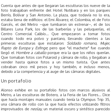
Cuenta que antes de que llegaran las esculturas los nueve de la
foto trabajaban enfrente del Hotel Nutibara y en los parques
Berrío, Bolívar y San Antonio. La plaza, que todavía no lo era,
estaba llena de edificios: el Emi Álvarez, el Colombia, el de Foto
Garcés, el del Metro –que tumbaron sin estrenar–, el de los
Billares Luna Park, los de las barberías y las peluquerías, el
Centro Comercial Calibío… Que empezaron a tomar fotos
cuando todo era polvo y pantano, llevando clientes a las
primeras esculturas que instalaron:
Soldado romano, Mujer,
Rapto de Europa
y
Esfinge
; pero que "el machete" fue cuando
llegó el
Hombre a caballo
porque era la que los niños querían.
Que tomaban fotos con Polaroid y cámara de rollo, y llegaban a
vender hasta quince fotos a un mismo turista. Que antes
cobraban cinco mil pesos y hoy también, e incluso menos,
debido a la competencia y al auge de las cámaras digitales.
Un portafolio
Alonso exhibe en su portafolio fotos con marcos alusivos al
Metro, a las esculturas de Botero, a la Feria de las Flores… Dice
que hacía montajes manuales cuando tenía la Olympus Trip 35,
una cámara de rollo con la que hacía efectos utilizando filtros
improvisados de
neolay
, un material oscuro y sintético parecido