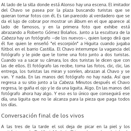
Al lado de la silla donde está Alonso hay una escena. El imitador
del Chavo se pasea por la plaza buscando turistas que se
quieran tomar fotos con él. Es tan parecido al verdadero que se
da el lujo de cobrar por mostrar un álbum en el que aparece al
lado de famosos, y en la primera foto que exhibe está
abrazando a Roberto Gómez Bolaños. Junto a la escultura de la
Cabeza
hay un fotógrafo –de los nuevos–, quien luego dirá que
él fue quien le enseñó "el escorpión" a Higuita cuando jugaba
fútbol en el barrio Castilla. El Chavo interrumpe la vagancia del
fotógrafo y le pide que le tome una foto junto a dos turistas.
Cuando va a sacar su cámara, los dos turistas le dicen que con
las de ellos. El fotógrafo las recibe, toma las fotos, clic, clic, las
entrega, los turistas las miran y sonríen, abrazan al Chavo y se
van. Y nada. En las manos del fotógrafo no hay nada. Así que
regresa a su sitio junto a la
Cabeza
. Minutos después el Chavo
regresa, le guiña el ojo y le da una liguita. Algo. En las manos del
fotógrafo ahora hay algo. Y eso es lo único que conseguirá ese
día, una liguita que no le alcanza para la pieza que paga todos
los días.
Conversación final de los vivos
A las tres de la tarde el sol deja de picar en la piel y los