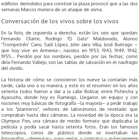
edificios demolidos para construir la plaza provocó que a las dos
semanas Marcos muriera de un ataque de asma.
Conversación de los vivos sobre los vivos
En la foto, de izquierda a derecha, están los seis que quedan:
Fernando Olarte, Rodrigo 'El Gato' Maldonado, Alonso
'Trompetrén' Cano, Saúl López, John Jairo Villa, José Buitrago –
que hoy vive en Armenia–, nacidos en 1953, 1943, 1949, 1942,
1955… Perdón por los nombres, perdón por las fechas; como
diría Fernando Vallejo, son las tablas de salvación en el naufragio
del olvido.
La historia de cómo se conocieron los nueve la contarían más
tarde, cada uno a su manera, y este es el resumen: en los años
setenta todos fueron a dar a la calle Bolívar, entre Pichincha y
Ayacucho, donde hoy es Flamingo. Llegaron sin equipo y con
nociones muy básicas de fotografía –la mayoría– a pedir trabajo
a los "planteros", señores de laboratorios de revelado que
compraban hasta diez cámaras. La novedad de la época era la
Olympus Pen, una cámara de medio formato que duplicaba la
película y podía sacar hasta setenta fotos. Eran los famosos
telescopios, conos de plástico donde se insertaban las
fotografías –diminutas– para verlas a contraluz y mágicamente