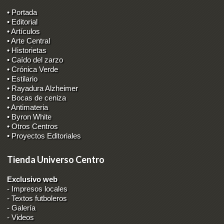
• Portada
• Editorial
• Artículos
• Arte Central
• Historietas
• Caído del zarzo
• Crónica Verde
• Estilario
• Rayadura Alzheimer
• Bocas de ceniza
• Antimateria
• Byron White
• Otros Centros
• Proyectos Editoriales
Tienda Universo Centro
Exclusivo web
-
Impresos locales
-
Textos futboleros
-
Galería
-
Videos