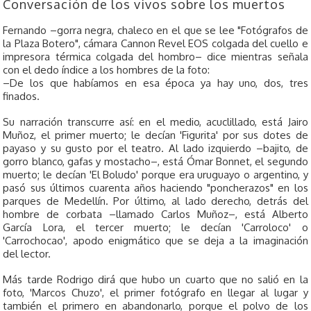
Conversación de los vivos sobre los muertos
Fernando –gorra negra, chaleco en el que se lee "Fotógrafos de
la Plaza Botero", cámara Cannon Revel EOS colgada del cuello e
impresora térmica colgada del hombro– dice mientras señala
con el dedo índice a los hombres de la foto:
–De los que habíamos en esa época ya hay uno, dos, tres
finados.
Su narración transcurre así: en el medio, acuclillado, está Jairo
Muñoz, el primer muerto; le decían 'Figurita' por sus dotes de
payaso y su gusto por el teatro. Al lado izquierdo –bajito, de
gorro blanco, gafas y mostacho–, está Ómar Bonnet, el segundo
muerto; le decían 'El Boludo' porque era uruguayo o argentino, y
pasó sus últimos cuarenta años haciendo "poncherazos" en los
parques de Medellín. Por último, al lado derecho, detrás del
hombre de corbata –llamado Carlos Muñoz–, está Alberto
García Lora, el tercer muerto; le decían 'Carroloco' o
'Carrochocao', apodo enigmático que se deja a la imaginación
del lector.
Más tarde Rodrigo dirá que hubo un cuarto que no salió en la
foto, 'Marcos Chuzo', el primer fotógrafo en llegar al lugar y
también el primero en abandonarlo, porque el polvo de los