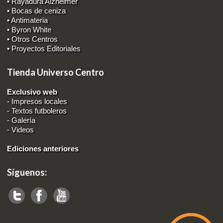
• Rayadura Alzheimer
• Bocas de ceniza
• Antimateria
• Byron White
• Otros Centros
• Proyectos Editoriales
Tienda Universo Centro
Exclusivo web
-
Impresos locales
-
Textos futboleros
-
Galería
-
Videos
Ediciones anteriores
Síguenos: