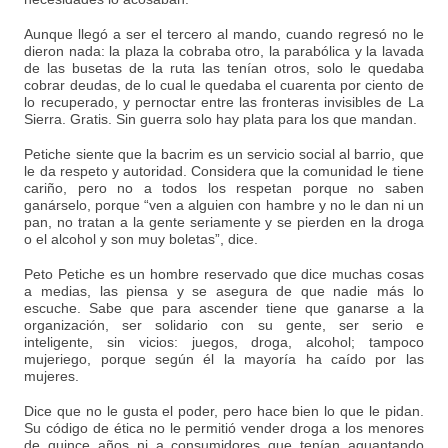
Aunque llegó a ser el tercero al mando, cuando regresó no le
dieron nada: la plaza la cobraba otro, la parabólica y la lavada
de las busetas de la ruta las tenían otros, solo le quedaba
cobrar deudas, de lo cual le quedaba el cuarenta por ciento de
lo recuperado, y pernoctar entre las fronteras invisibles de La
Sierra. Gratis. Sin guerra solo hay plata para los que mandan.
Petiche siente que la bacrim es un servicio social al barrio, que
le da respeto y autoridad. Considera que la comunidad le tiene
cariño, pero no a todos los respetan porque no saben
ganárselo, porque “ven a alguien con hambre y no le dan ni un
pan, no tratan a la gente seriamente y se pierden en la droga
o el alcohol y son muy boletas”, dice.
Peto Petiche es un hombre reservado que dice muchas cosas
a medias, las piensa y se asegura de que nadie más lo
escuche. Sabe que para ascender tiene que ganarse a la
organización, ser solidario con su gente, ser serio e
inteligente, sin vicios: juegos, droga, alcohol; tampoco
mujeriego, porque según él la mayoría ha caído por las
mujeres.
Dice que no le gusta el poder, pero hace bien lo que le pidan.
Su código de ética no le permitió vender droga a los menores
de quince años ni a consumidores que tenían aguantando