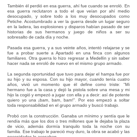
También él perdió en esa guerra, ahí fue cuando se enroló. En
esa guerra reclutaron a todo el que veían por ahí medio
desocupado, y sobre todo a los muy desocupados como
Petiche. Acostumbrado a ver la guerra desde un lugar seguro
en la ladera, las explosiones y disparos habían pasado de ser
historias de sus hermanos y juego de niños a ser su
sobresalto de cada día y noche.
Pasada esa guerra, y a sus veinte años, intentó relajarse y se
fue a probar suerte a Apartadó en una finca con algunos
familiares. Otra guerra lo hizo regresar a Medellín y sin saber
hacer nada se enroló de nuevo en el mismo grupo armado.
La segunda oportunidad que tuvo para dejar el hampa fue por
su hijo y su esposa. Con su hijo mayor, cuando tenía cuatro
años, vivió un momento que él define como triste: “Mi
hermano fue a la casa y dejó la pistola sobre una mesa y mi
hijo la cogió y empezó a jugar con ella y a decir: así de potente
quiero yo una ¡bam, bam, bam!”. Por eso empezó a soltar
toda responsabilidad en el grupo armado y buscó trabajo.
Probó con la construcción. Ganaba un mínimo y sentía que le
rendía más que los dos o tres millones que le dejaba la plaza
de vicio, además dormía tranquilo toda la noche con su
familia. Ese trabajo le pareció muy duro, la obra se acabó y las
necesidades lo acosaban.