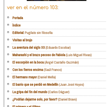
ver en el número 103:
Portada
Índice
Editorial:
Pugilato sin filosofía
Visitas al brujo
La aventura del siglo XX
(Eduardo Escobar)
Maharashi y el brazo pecoso de Fabiola
(Luis Miguel Rivas)
El escorpión en la boca
(Ángel Castaño Guzmán)
Con los fierros encima
(Saúl Franco)
El hermano mayor
(Daniel Mella)
El barrio que se perdió en Medellín
(Juan José Hoyos)
La gripa del fin del mundo
(Carlos Dáguer)
¿Podrían dejarme solo, por favor?
(Daniel Bravo)
El primero y el último