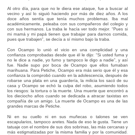
Al otro día, para que no le diera ese ataque, fue a buscar al
vecino y así lo siguió haciendo por más de diez años. A los
doce años sentía que tenía muchos problemas. Iba mal
académicamente, peleaba con sus compañeros del colegio y
con sus hermanos. La traba le hacía ver todo mejor. “Pues si
mi mamá y mi papá tienen que trabajar para darnos comida,
pues que trabajen”, se decía a sí mismo bajo la traba.
Con Ocampo lo unió el vicio en una complicidad y una
confianza comprobadas desde que él le dijo: “Si usted fuma y
no le dice a nadie, yo fumo y tampoco le digo a nadie”, y así
fue. Nadie supo por boca de Ocampo que ellos fumaban
marihuana. Para Petiche, Ocampo era más serio que él y esa
confianza la comprobó cuando en la adolescencia, después de
robarse una plata en una guardería, la milicia los sacó de su
casa y Ocampo se echó la culpa del robo, asumiendo todos
los riesgos: la tortura o la muerte. Una muerte que encontró a
los dieciocho años cuando se dedicada a atracar taxistas en
compañía de un amigo. La muerte de Ocampo es una de las
grandes marcas de Petiche.
Ni en su cuello ni en sus muñecas o talones se ven
escapularios, tampoco aretes. Nada de eso le gusta. Tiene un
tatuaje con el nombre de sus dos sobrinas, las más cercanas y
más estigmatizadas por la misma familia y por la comunidad.