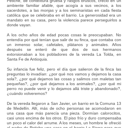
Petiche, de contextura gruesa y rasgos bruscos, creció en un
ambiente familiar afable, que acogía a sus vecinos, a los
sacerdotes, a las monjas y a los seminaristas en cada fiesta
católica que se celebraba en el barrio. La generosidad era un
mandato en su casa, pero la violencia parece perseguirlos a
donde vayan.
A los ocho años de edad pocas cosas le preocupaban. No
entendía por qué tenían que salir de su finca, que contaba con
un inmenso solar, cafetales, plátanos y animales. Años
después se enteró de que dos de sus hermanos
extorsionaban a los pobladores de la vereda La Tolda, en
Santa Fe de Antioquia.
Su infancia fue feliz, pero el día que salieron de la finca las
preguntas lo invadían: ¿por qué nos vamos y dejamos la casa
sola?, ¿por qué dejamos las cosas y salimos con maletas tan
pequeñas?, ¿por qué dejamos a los animales?, ¿por qué mi
perro no puede venir y lo dejamos allá triste y abandonado?,
¿cuándo volveremos?
De la vereda llegaron a San Javier, un barrio en la Comuna 13
de Medellín. Allí, más de ocho personas se acomodaron en
una casa que más parecía una pieza. Dormían calorocitos,
casi unos encima de los otros. El piso frío y duro compensaba
un poco el calor del arrume. A los meses, un hombre le ofreció
al padre de Petiche una casa en el barrio La Sierra para que