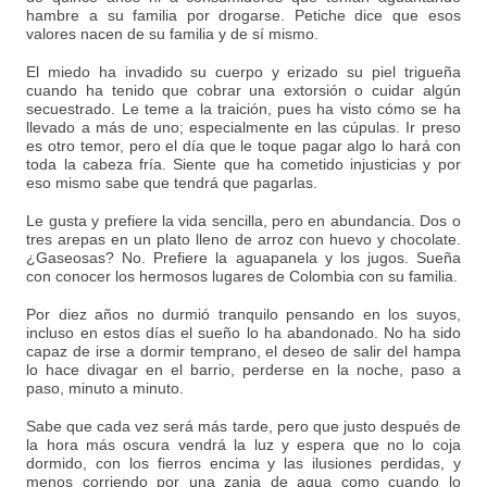
hambre a su familia por drogarse. Petiche dice que esos
valores nacen de su familia y de sí mismo.
El miedo ha invadido su cuerpo y erizado su piel trigueña
cuando ha tenido que cobrar una extorsión o cuidar algún
secuestrado. Le teme a la traición, pues ha visto cómo se ha
llevado a más de uno; especialmente en las cúpulas. Ir preso
es otro temor, pero el día que le toque pagar algo lo hará con
toda la cabeza fría. Siente que ha cometido injusticias y por
eso mismo sabe que tendrá que pagarlas.
Le gusta y prefiere la vida sencilla, pero en abundancia. Dos o
tres arepas en un plato lleno de arroz con huevo y chocolate.
¿Gaseosas? No. Prefiere la aguapanela y los jugos. Sueña
con conocer los hermosos lugares de Colombia con su familia.
Por diez años no durmió tranquilo pensando en los suyos,
incluso en estos días el sueño lo ha abandonado. No ha sido
capaz de irse a dormir temprano, el deseo de salir del hampa
lo hace divagar en el barrio, perderse en la noche, paso a
paso, minuto a minuto.
Sabe que cada vez será más tarde, pero que justo después de
la hora más oscura vendrá la luz y espera que no lo coja
dormido, con los fierros encima y las ilusiones perdidas, y
menos corriendo por una zanja de agua como cuando lo