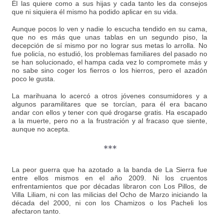
Él las quiere como a sus hijas y cada tanto les da consejos
que ni siquiera él mismo ha podido aplicar en su vida.
Aunque pocos lo ven y nadie lo escucha tendido en su cama,
que no es más que unas tablas en un segundo piso, la
decepción de sí mismo por no lograr sus metas lo arrolla. No
fue policía, no estudió, los problemas familiares del pasado no
se han solucionado, el hampa cada vez lo compromete más y
no sabe sino coger los fierros o los hierros, pero el azadón
poco le gusta.
La marihuana lo acercó a otros jóvenes consumidores y a
algunos paramilitares que se torcían, para él era bacano
andar con ellos y tener con qué drogarse gratis. Ha escapado
a la muerte, pero no a la frustración y al fracaso que siente,
aunque no acepta.
***
La peor guerra que ha azotado a la banda de La Sierra fue
entre ellos mismos en el año 2009. Ni los cruentos
enfrentamientos que por décadas libraron con Los Pillos, de
Villa Liliam, ni con las milicias del Ocho de Marzo iniciando la
década del 2000, ni con los Chamizos o los Pacheli los
afectaron tanto.