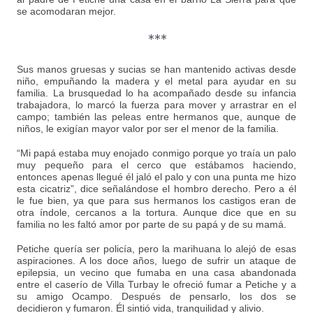
se acomodaran mejor.
***
Sus manos gruesas y sucias se han mantenido activas desde
niño, empuñando la madera y el metal para ayudar en su
familia. La brusquedad lo ha acompañado desde su infancia
trabajadora, lo marcó la fuerza para mover y arrastrar en el
campo; también las peleas entre hermanos que, aunque de
niños, le exigían mayor valor por ser el menor de la familia.
“Mi papá estaba muy enojado conmigo porque yo traía un palo
muy pequeño para el cerco que estábamos haciendo,
entonces apenas llegué él jaló el palo y con una punta me hizo
esta cicatriz”, dice señalándose el hombro derecho. Pero a él
le fue bien, ya que para sus hermanos los castigos eran de
otra índole, cercanos a la tortura. Aunque dice que en su
familia no les faltó amor por parte de su papá y de su mamá.
Petiche quería ser policía, pero la marihuana lo alejó de esas
aspiraciones. A los doce años, luego de sufrir un ataque de
epilepsia, un vecino que fumaba en una casa abandonada
entre el caserío de Villa Turbay le ofreció fumar a Petiche y a
su amigo Ocampo. Después de pensarlo, los dos se
decidieron y fumaron. Él sintió vida, tranquilidad y alivio.