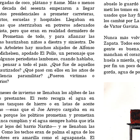
argadas de coco, plátano y ñame. Más o menos
abuelo lo guardó
 década del sesenta empezaron a llegar
metí los tomos en 
atos presidenciales a prometer carreteras,
usados que hay f
ctos, escuelas y hospitales. Llegaban en
los cambié por La
tas que aterrizaban en potreros adecuados
de Víctor Gaviria.
ista, pero que eran en realidad dormidero de
. Prometían de todo, y para afianzar las
Nunca más volv
as bautizaban niños a diestra y siniestra. De
Zapata. Todos eso
a Arboletes hay muchos ahijados de Alfonso
gente es buena,
Michelsen, apodado El Pollo, un personaje que
manchan el corazó
algunos periodistas lambones, cuando hablaba,
huela a mierda, 
a pensar a todo el país. ¿Qué fue de aquellos
por fin un poco 
autizados? ¿Qué pasó con ellos en los años de
gorda, agua de po
lencia paramilitar? ¿Fueron víctimas o
rios?
meses de invierno se llenaban los aljibes de las
as prestantes. El resto recogía el agua en
os tanques de hierro o en latas de aceite
o —esas que el Joe Arroyo cargaba en su
ia porque los políticos prometían y prometían
nca cumplían y el agua siempre había que irla
ar lejos del barrio Nariño— y se llenaban las
. Como los techos eran de palma el agua de los
bres era amarilla como el aguapanela. El