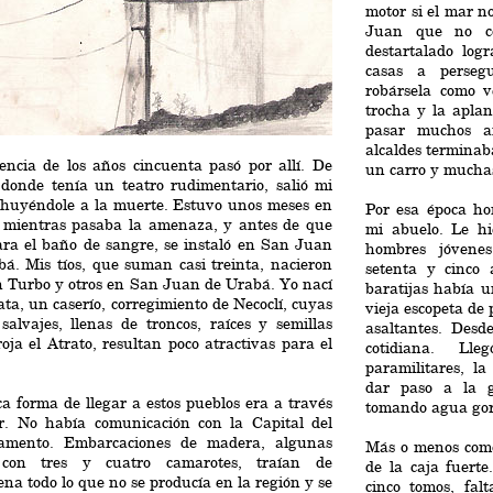
motor si el mar n
Juan que no co
destartalado log
casas a persegu
robársela como v
trocha y la apla
pasar muchos a
alcaldes terminab
encia de los años cincuenta pasó por allí. De
un carro y mucha
 donde tenía un teatro rudimentario, salió mi
 huyéndole a la muerte. Estuvo unos meses en
Por esa época h
 mientras pasaba la amenaza, y antes de que
mi abuelo. Le hi
ara el baño de sangre, se instaló en San Juan
hombres jóvene
á. Mis tíos, que suman casi treinta, nacieron
setenta y cinco
n Turbo y otros en San Juan de Urabá. Yo nací
baratijas había u
ta, un caserío, corregimiento de Necoclí, cuyas
vieja escopeta de 
salvajes, llenas de troncos, raíces y semillas
asaltantes. Desd
oja el Atrato, resultan poco atractivas para el
cotidiana. Lle
paramilitares, l
dar paso a la g
a forma de llegar a estos pueblos era a través
tomando agua gor
r. No había comunicación con la Capital del
amento. Embarcaciones de madera, algunas
Más o menos como
con tres y cuatro camarotes, traían de
de la caja fuert
na todo lo que no se producía en la región y se
cinco tomos, fa