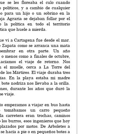
que se les floreaba el culo cuando
s políticos, y a cambio de cualquier
o para un hijo o un sobrino en la
aja Agraria se dejaban follar por el
o la política en todo el territorio
ítica que huele a mierda.
ue vi a Cartagena fue desde el mar.
e Zapata como se arranca una mata
sembrar en otra parte. Un año
 o menos como a finales de octubre,
hacíamos el viaje de retorno. Nos
 el muelle, cerca a La Torre del
 de los Mártires. El viaje duraba tres
días. En la playa estaba mi madre
bote nodriza nos llevaba a la orilla.
ones, durante los años que duró la
se viaje.
o empezamos a viajar en bus hasta
go tomábamos un carro pequeño
la carretera eran trochas, caminos
los burros, esos ingenieros que hoy
plazados por motos. De Arboletes a
 se hacía a pie o en pequeños botes a