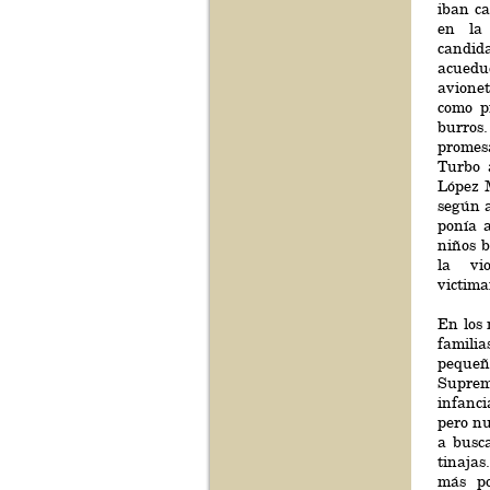
iban c
en la
candid
acuedu
avione
como p
burros
promes
Turbo 
López 
según 
ponía 
niños b
la vio
victima
En los 
famili
pequeñ
Suprem
infanc
pero nu
a busc
tinajas
más po