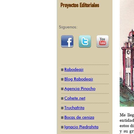
Proyectos Editoriales
Síguenos:
Rabodeají
Blog Rabodeají
Agencia Pinocho
Cohete.net
Truchafrita
Me lle
Bocas de ceniza
entida
estos d
Ignacio Piedrahíta
y su gr