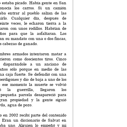
o estaba picado. Había gente en San
nocía los carros. Si un camión
raba entrar al pueblo salían de las
irlo. Cualquier día, después de
einte veces, le echaron tierra a la
naron con unos rodillos. Habrían de
ños para que la asfaltaran. Los
an su mandato con una o dos fincas,
s cabezas de ganado.
ombres armados intentaron matar a
cieron como doscientos tiros. Cinco
s disparándole a un anciano de
 años sólo porque en medio de las
na caja fuerte. Se defendió con una
perdigones y dio de baja a uno de los
e ese momento la muerte se volvió
gó la guerrilla, llegaron los
a pequeña parcela desapareció para
ran propiedad y la gente siguió
da, agua de pozo.
 en 2002 recibí parte del contenido
e. Eran un diccionario de Salvat en
ltaba uno. Alguien lo empeñó y mi