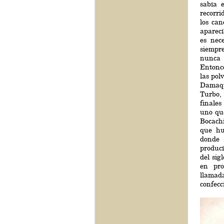
sabía 
recorri
los can
aparec
es nec
siempr
nunca 
Entonc
las pol
Damaqu
Turbo,
finale
uno qu
Bocach
que hu
donde 
produc
del sig
en pro
llamad
confecc