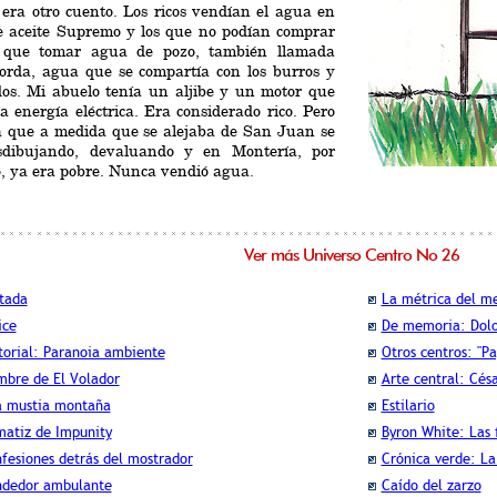
era otro cuento. Los ricos vendían el agua en
de aceite Supremo y los que no podían comprar
 que tomar agua de pozo, también llamada
orda, agua que se compartía con los burros y
dos. Mi abuelo tenía un aljibe y un motor que
a energía eléctrica. Era considerado rico. Pero
ía que a medida que se alejaba de San Juan se
sdibujando, devaluando y en Montería, por
, ya era pobre. Nunca vendió agua.
Ver más Universo Centro No 26
tada
La métrica del m
ice
De memoria: Dolo
torial: Paranoia ambiente
Otros centros: "Pa
bre de El Volador
Arte central: Césa
 mustia montaña
Estilario
matiz de Impunity
Byron White: Las 
fesiones detrás del mostrador
Crónica verde: La
dedor ambulante
Caído del zarzo