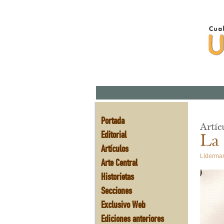
Portada
Artíc
Editorial
La 
Artículos
Líderman
Arte Central
Historietas
Secciones
Exclusivo Web
Ediciones anteriores