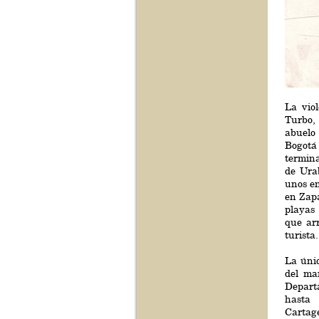
La viol
Turbo,
abuelo
Bogotá
termin
de Urab
unos e
en Zapa
playas 
que arr
turista.
La únic
del ma
Depart
hasta 
Cartage