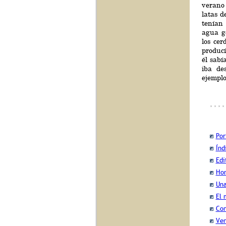
verano 
latas 
tenían
agua g
los cer
producí
él sab
iba de
ejemplo
Por
Índ
Edi
Hom
Una
El 
Con
Ven