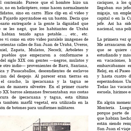
el contenido. Parece que el hombre hizo un
caciques, a los 
do, no en helicóptero, como hacen normalmente
llegaban sus jefe
didatos, sino en carro. Hice clip en el video y
migaja, un emple
ía Fajardo apoyándose en un bastón. Decía que
capital o en la C
esario entregarle a la gente la dignidad que
jefe. Así ha sid
e se les negó, que los habitantes de Urabá
nacional, una pol
habían tenido agua potable…, etc., etc.
es vi como en otro video paralelo imágenes de
La primera vez q
vorientas calles de San Juan de Urabá, Uveros,
Me arrancaron d
iel, Zapata, Mulatos, Necoclí, Arboletes y
que se quiere 
 pueblos que empezaron a conformarse a
estudiando y más
s del siglo XIX con gentes —negros, mulatos y
en vacaciones, 
e otro indio— provenientes de Barú, Santana,
embarcábamos en
ica y Pasacaballos, descendientes de esclavos
Reloj, en el Paseo
ían del despojo. Al parecer eran tierras en
y hasta cuatro 
el caucho, la ipecacuana y la tagua se
esperándonos. Un 
ían de manera silvestre. En el primer cuarto
Todas las vacaci
lo XX barcos alemanes frecuentaban sus costas
escuela, hicimos e
cura de ipecacuana y tagua, esta última
a también marfil vegetal, era utilizada en la
En algún moment
ión de botones para uniformes militares.
Montería. Lue
porque parte de 
que habían hecho 
están siendo rem
San Juan el viaje