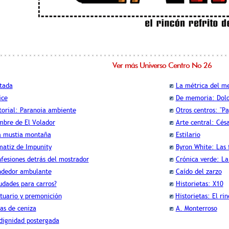
Ver más Universo Centro No 26
tada
La métrica del m
ice
De memoria: Dolo
torial: Paranoia ambiente
Otros centros: "Pa
bre de El Volador
Arte central: Césa
 mustia montaña
Estilario
matiz de Impunity
Byron White: Las 
fesiones detrás del mostrador
Crónica verde: La
dedor ambulante
Caído del zarzo
udades para carros?
Historietas: X10
tuario y premonición
Historietas: El ri
as de ceniza
A. Monterroso
dignidad postergada