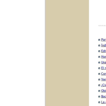
Por
Índ
Edi
Hom
Una
El 
Con
Ven
¿Ci
Obi
Boc
La 