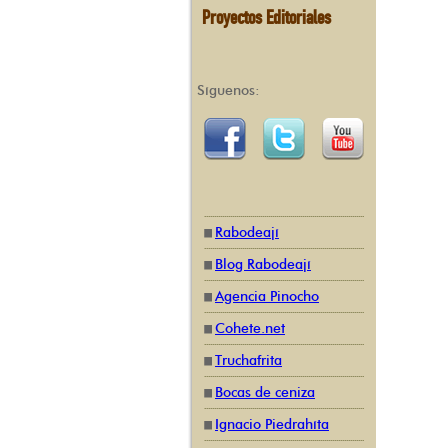
Proyectos Editoriales
Síguenos:
Rabodeají
Blog Rabodeají
Agencia Pinocho
Cohete.net
Truchafrita
Bocas de ceniza
Ignacio Piedrahíta