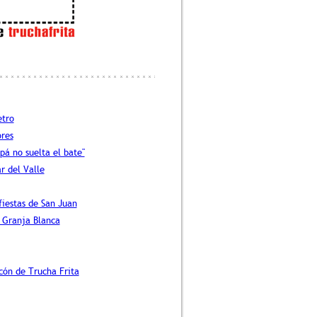
etro
res
pá no suelta el bate"
r del Valle
fiestas de San Juan
 Granja Blanca
ncón de Trucha Frita