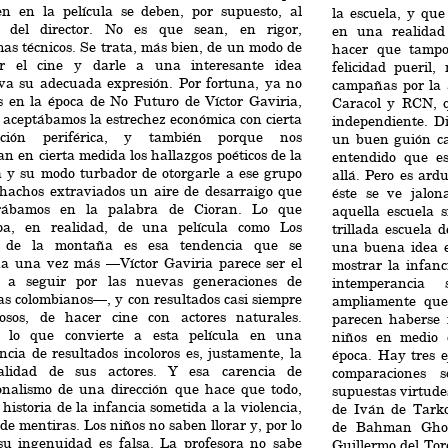
en en la película se deben, por supuesto, al
la escuela, y qu
o del director. No es que sean, en rigor,
en una realidad
as técnicos. Se trata, más bien, de un modo de
hacer que tampo
ir el cine y darle a una interesante idea
felicidad pueril,
iva su adecuada expresión. Por fortuna, ya no
campañas por la 
s en la época de No Futuro de Víctor Gaviria,
Caracol y RCN, q
aceptábamos la estrechez económica con cierta
independiente. D
ación periférica, y también porque nos
un buen guión ca
n en cierta medida los hallazgos poéticos de la
entendido que e
a y su modo turbador de otorgarle a ese grupo
allá. Pero es ar
hachos extraviados un aire de desarraigo que
éste se ve jalo
rábamos en la palabra de Cioran. Lo que
aquella escuela 
pa, en realidad, de una película como Los
trillada escuela
s de la montaña es esa tendencia que se
una buena idea e
úa una vez más —Víctor Gaviria parece ser el
mostrar la infan
a a seguir por las nuevas generaciones de
intemperancia
as colombianos—, y con resultados casi siempre
ampliamente que 
tosos, de hacer cine con actores naturales.
parecen haberse 
 lo que convierte a esta película en una
niños en medio 
ncia de resultados incoloros es, justamente, la
época. Hay tres e
alidad de sus actores. Y esa carencia de
comparaciones 
ionalismo de una dirección que hace que todo,
supuestas virtude
 historia de la infancia sometida a la violencia,
de Iván de Tarko
 de mentiras. Los niños no saben llorar y, por lo
de Bahman Ghob
 su ingenuidad es falsa. La profesora no sabe
Guillermo del Toro