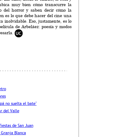
e ubica muy bien cómo transcurre la
o del horror y saben decir cómo la
en es lo que debe hacer del cine una
ca inolvidable. Eso, justamente, es lo
 película de Arbeláez: poesía y modos
resarla.
etro
res
pá no suelta el bate"
r del Valle
fiestas de San Juan
 Granja Blanca