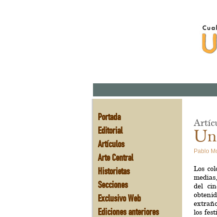
Portada
Artíc
Editorial
Un
Artículos
Pablo M
Arte Central
Los col
Historietas
medias,
Secciones
del ci
obtenid
Exclusivo Web
extrañ
Ediciones anteriores
los fes