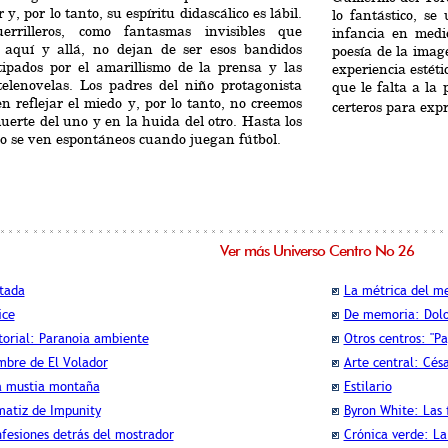
 y, por lo tanto, su espíritu didascálico es lábil.
lo fantástico, s
errilleros, como fantasmas invisibles que
infancia en medi
 aquí y allá, no dejan de ser esos bandidos
poesía de la imag
tipados por el amarillismo de la prensa y las
experiencia estéti
telenovelas. Los padres del niño protagonista
que le falta a la
n reflejar el miedo y, por lo tanto, no creemos
certeros para exp
uerte del uno y en la huida del otro. Hasta los
o se ven espontáneos cuando juegan fútbol.
Ver más Universo Centro No 26
tada
La métrica del m
ice
De memoria: Dolo
torial: Paranoia ambiente
Otros centros: "Pa
bre de El Volador
Arte central: Césa
 mustia montaña
Estilario
matiz de Impunity
Byron White: Las 
fesiones detrás del mostrador
Crónica verde: La