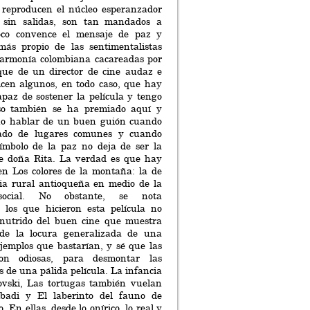
e reproducen el núcleo esperanzador
 sin salidas, son tan mandados a
co convence el mensaje de paz y
 más propio de las sentimentalistas
armonía colombiana cacareadas por
ue de un director de cine audaz e
icen algunos, en todo caso, que hay
paz de sostener la película y tengo
so también se ha premiado aquí y
duo hablar de un buen guión cuando
nado de lugares comunes y cuando
símbolo de la paz no deja de ser la
 de doña Rita. La verdad es que hay
n Los colores de la montaña: la de
cia rural antioqueña en medio de la
 social. No obstante, se nota
los que hicieron esta película no
nutrido del buen cine que muestra
de la locura generalizada de una
jemplos que bastarían, y sé que las
son odiosas, para desmontar las
s de una pálida película. La infancia
vski, Las tortugas también vuelan
adi y El laberinto del fauno de
. En ellas, desde lo onírico, lo real y