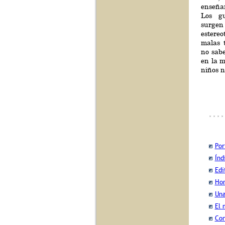
enseñar
Los gu
surgen
estereo
malas 
no sabe
en la m
niños n
Por
Índ
Edi
Hom
Una
El 
Con