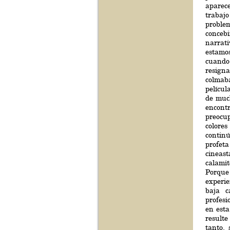
aparec
trabaj
problem
conceb
narrat
estamo
cuando 
resign
colmaba
películ
de muc
encont
preocu
colore
contin
profet
cineast
calami
Porque
experie
baja c
profes
en esta
resulte
tanto,