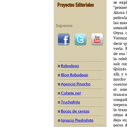
se expl
Proyectos Editoriales
"primer
Ahora b
pelícu
las más
Síguenos:
ostens
Otros 
Veróni
decir q
verla. 
de esa 
la cel
salí c
Rabodeají
Quizás 
allí, y 
Blog Rabodeají
mucho 
Agencia Pinocho
cuentos
el asi
Cohete.net
transc
compañ
Truchafrita
torpeza
la tram
Bocas de ceniza
ritmo 
deja su
Ignacio Piedrahíta
pocos 