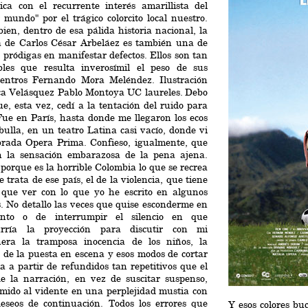
ica con el recurrente interés amarillista del
 mundo" por el trágico colorcito local nuestro.
ien, dentro de esa pálida historia nacional, la
la de Carlos César Arbeláez es también una de
 pródigas en manifestar defectos. Ellos son tan
ibles que resulta inverosímil el peso de sus
centros Fernando Mora Meléndez. Ilustración
ca Velásquez Pablo Montoya UC laureles.
Debo
ue, esta vez, cedí a la tentación del ruido para
Fue en París, hasta donde me llegaron los ecos
bulla, en un teatro Latina casi vacío, donde vi
ebrada Opera Prima. Confieso, igualmente, que
on la sensación embarazosa de la pena ajena.
porque es la horrible Colombia lo que se recrea
se trata de ese país, el de la violencia, que tiene
que ver con lo que yo he escrito en algunos
. No detallo las veces que quise esconderme en
ento o de interrumpir el silencio en que
urría la proyección para discutir con mi
era la tramposa inocencia de los niños, la
 de la puesta en escena y esos modos de cortar
a a partir de refundidos tan repetitivos que el
de la narración, en vez de suscitar suspenso,
mido al vidente en una perplejidad mustia con
deseos de continuación. Todos los errores que
Y esos colores bu