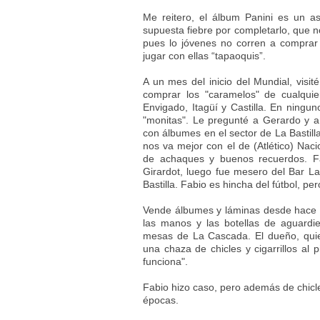
Me reitero, el álbum Panini es un 
supuesta fiebre por completarlo, que n
pues lo jóvenes no corren a comprar 
jugar con ellas “tapaoquis”.
A un mes del inicio del Mundial, visit
comprar los "caramelos" de cualquier
Envigado, Itagüí y Castilla. En ningun
"monitas". Le pregunté a Gerardo y 
con álbumes en el sector de La Bastil
nos va mejor con el de (Atlético) Naci
de achaques y buenos recuerdos. Fa
Girardot, luego fue mesero del Bar L
Bastilla. Fabio es hincha del fútbol, 
Vende álbumes y láminas desde hace 
las manos y las botellas de aguardi
mesas de La Cascada. El dueño, quie
una chaza de chicles y cigarrillos a
funciona".
Fabio hizo caso, pero además de chicl
épocas.