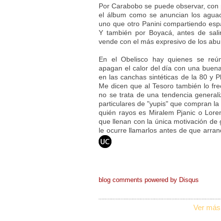
Por Carabobo se puede observar, con 
el álbum como se anuncian los aguac
uno que otro Panini compartiendo espa
Y también por Boyacá, antes de sali
vende con el más expresivo de los abu
En el Obelisco hay quienes se reún
apagan el calor del día con una buen
en las canchas sintéticas de la 80 y P
Me dicen que al Tesoro también lo fre
no se trata de una tendencia generali
particulares de "yupis" que compran la
quién rayos es Miralem Pjanic o Loren
que llenan con la única motivación d
le ocurre llamarlos antes de que arran
blog comments powered by
Disqus
Ver más