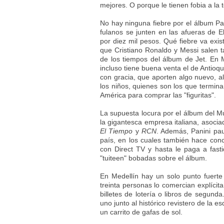
mejores. O porque le tienen fobia a la t
No hay ninguna fiebre por el álbum Pa
fulanos se junten en las afueras de 
por diez mil pesos. Qué fiebre va exist
que Cristiano Ronaldo y Messi salen t
de los tiempos del álbum de Jet. En M
incluso tiene buena venta el de Antioq
con gracia, que aporten algo nuevo, al
los niños, quienes son los que termina
América para comprar las "figuritas".
La supuesta locura por el álbum del 
la gigantesca empresa italiana, asocia
El Tiempo
y
RCN
. Además, Panini pa
país, en los cuales también hace conc
con Direct TV y hasta le paga a fastid
"tuiteen" bobadas sobre el álbum.
En Medellín hay un solo punto fuerte
treinta personas lo comercian explícit
billetes de lotería o libros de segun
uno junto al histórico revistero de la es
un carrito de gafas de sol.