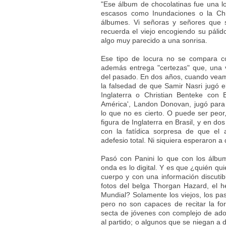
"Ese álbum de chocolatinas fue una 
escasos como Inundaciones o la Chi
álbumes. Vi señoras y señores que s
recuerda el viejo encogiendo su pálid
algo muy parecido a una sonrisa.
Ese tipo de locura no se compara co
además entrega "certezas" que, una v
del pasado. En dos años, cuando veam
la falsedad de que Samir Nasri jugó el
Inglaterra o Christian Benteke con
América', Landon Donovan, jugó para
lo que no es cierto. O puede ser peor
figura de Inglaterra en Brasil, y en d
con la fatídica sorpresa de que el 
adefesio total. Ni siquiera esperaron a 
Pasó con Panini lo que con los álbum
onda es lo digital. Y es que ¿quién qu
cuerpo y con una información discutib
fotos del belga Thorgan Hazard, el h
Mundial? Solamente los viejos, los pa
pero no son capaces de recitar la for
secta de jóvenes con complejo de adol
al partido; o algunos que se niegan a 