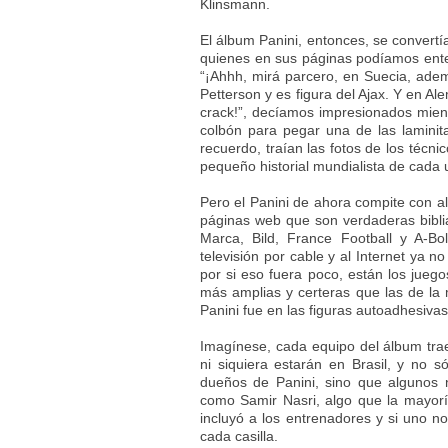
Klinsmann.
El álbum Panini, entonces, se convertí
quienes en sus páginas podíamos enter
“¡Ahhh, mirá parcero, en Suecia, ade
Petterson y es figura del Ajax. Y en A
crack!”, decíamos impresionados mien
colbón para pegar una de las laminit
recuerdo, traían las fotos de los técni
pequeño historial mundialista de cada 
Pero el Panini de ahora compite con a
páginas web que son verdaderas biblia
Marca, Bild, France Football y A-B
televisión por cable y al Internet ya 
por si eso fuera poco, están los jue
más amplias y certeras que las de la 
Panini fue en las figuras autoadhesivas
Imagínese, cada equipo del álbum trae
ni siquiera estarán en Brasil, y no só
dueños de Panini, sino que algunos n
como Samir Nasri, algo que la mayorí
incluyó a los entrenadores y si uno n
cada casilla.