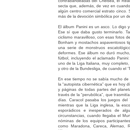
contrabandeadas del Chelsea, el Real
secta que, además, de vez en cuando s
algún centro comercial estrato cinco. 
más de la devoción simbólica por un d
El álbum Panini es un asco. Lo digo yo
Ese sí que daba gusto terminarlo. T
ciclismo maravilloso, con esas fotos d
Bonham y mostachos aspaventosos tip
una serie de monstruos escatológico
deformes. Ese álbum no duró mucho,
fútbol, incluyendo el aclamado Panini
uno de la Liga Italiana, muy completo,
y otro de la Bundesliga, de cuando el 
En ese tiempo no se sabía mucho de fú
la “autopista cibernética” que es hoy d
y páginas de todas partes del plan
través de la “perubólica”, que trasmití
días. Caracol pasaba los juegos del 
mientras que la Liga inglesa, la esc
esporádicos e inesperados de alg
circunstancias, cuando llegaba el Mu
nóminas de los equipos participante
como Maradona, Careca, Alemao, Ro