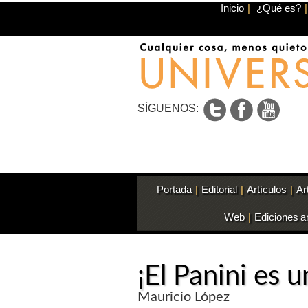
Inicio
|
¿Qué es?
|
SÍGUENOS:
Portada
|
Editorial
|
Artículos
|
Ar
Web
|
Ediciones a
¡El Panini es u
Mauricio López