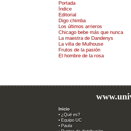
Portada
Índice
Editorial
Digo chimba
Los últimos arrieros
Chicago bebe más que nunca
La maestra de Dandenys
La villa de Mulhouse
Frutos de la pasión
El hombre de la rosa
www.univ
Inicio
• ¿Qué es?
• Equipo UC
• Pauta