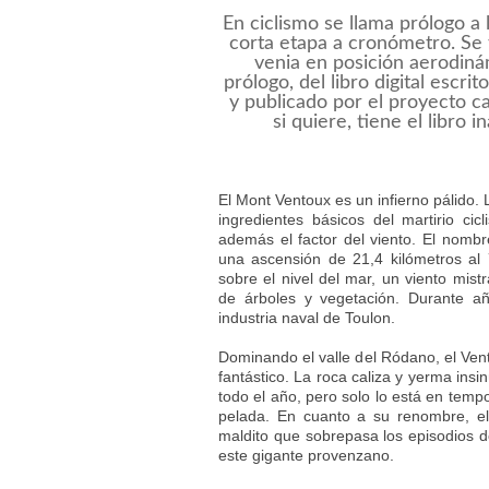
En ciclismo se llama prólogo a 
corta etapa a cronómetro. Se 
venia en posición aerodiná
prólogo, del libro digital escri
y publicado por el proyecto ca
si quiere, tiene el libro
El Mont Ventoux es un infierno pálido.
ingredientes básicos del martirio ci
además el factor del viento. El nomb
una ascensión de 21,4 kilómetros al
sobre el nivel del mar, un viento mis
de árboles y vegetación. Durante añ
industria naval de Toulon.
Dominando el valle del Ródano, el Vent
fantástico. La roca caliza y yerma in
todo el año, pero solo lo está en temp
pelada. En cuanto a su renombre, e
maldito que sobrepasa los episodios d
este gigante provenzano.