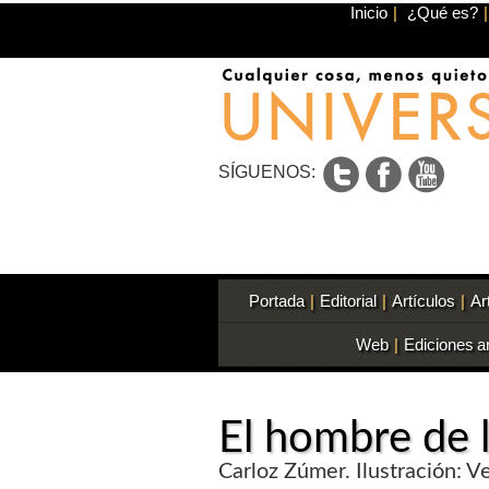
Inicio
|
¿Qué es?
|
SÍGUENOS:
Portada
|
Editorial
|
Artículos
|
Ar
Web
|
Ediciones a
El hombre de l
Carloz Zúmer. Ilustración: 