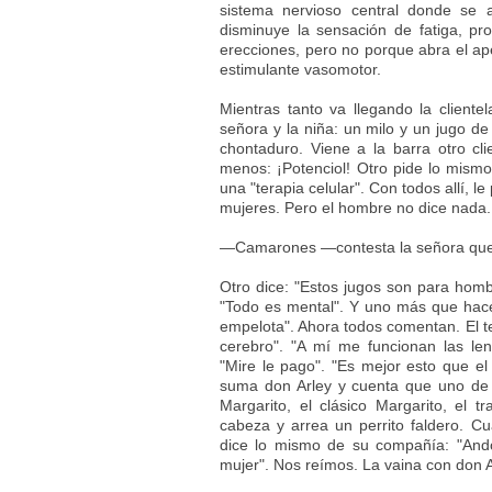
sistema nervioso central donde se 
disminuye la sensación de fatiga, p
erecciones, pero no porque abra el ap
estimulante vasomotor.
Mientras tanto va llegando la clientel
señora y la niña: un milo y un jugo d
chontaduro. Viene a la barra otro cl
menos: ¡Potenciol! Otro pide lo mismo
una "terapia celular". Con todos allí, 
mujeres. Pero el hombre no dice nada.
—Camarones —contesta la señora que 
Otro dice: "Estos jugos son para hombr
"Todo es mental". Y uno más que hace
empelota". Ahora todos comentan. El te
cerebro". "A mí me funcionan las len
"Mire le pago". "Es mejor esto que el
suma don Arley y cuenta que uno de 
Margarito, el clásico Margarito, el 
cabeza y arrea un perrito faldero. C
dice lo mismo de su compañía: "And
mujer". Nos reímos. La vaina con don Ar