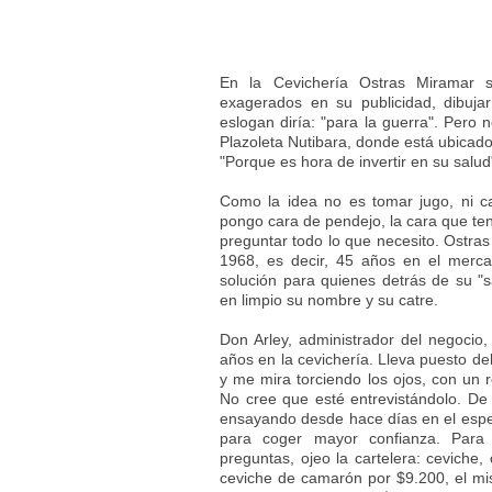
En la Cevichería Ostras Miramar s
exagerados en su publicidad, dibujar
eslogan diría: "para la guerra". Pero 
Plazoleta Nutibara, donde está ubicad
"Porque es hora de invertir en su salud
Como la idea no es tomar jugo, ni car
pongo cara de pendejo, la cara que ten
preguntar todo lo que necesito. Ostra
1968, es decir, 45 años en el merca
solución para quienes detrás de su "
en limpio su nombre y su catre.
Don Arley, administrador del negocio
años en la cevichería. Lleva puesto de
y me mira torciendo los ojos, con un 
No cree que esté entrevistándolo. De
ensayando desde hace días en el espej
para coger mayor confianza. Para i
preguntas, ojeo la cartelera: ceviche,
ceviche de camarón por $9.200, el m