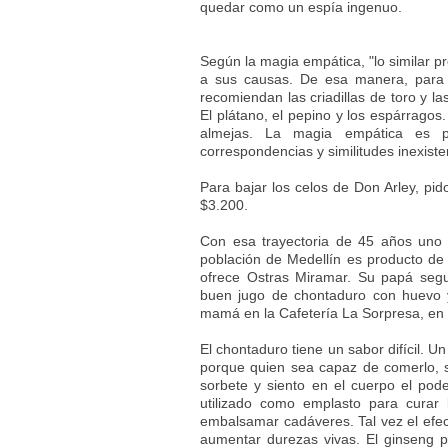
quedar como un espía ingenuo.
Según la magia empática, "lo similar pr
a sus causas. De esa manera, para 
recomiendan las criadillas de toro y la
El plátano, el pepino y los espárragos.
almejas. La magia empática es p
correspondencias y similitudes inexiste
Para bajar los celos de Don Arley, pi
$3.200.
Con esa trayectoria de 45 años uno 
población de Medellín es producto de 
ofrece Ostras Miramar. Su papá seg
buen jugo de chontaduro con huevo 
mamá en la Cafetería La Sorpresa, en 
El chontaduro tiene un sabor difícil. Un
porque quien sea capaz de comerlo,
sorbete y siento en el cuerpo el pode
utilizado como emplasto para curar la
embalsamar cadáveres. Tal vez el efec
aumentar durezas vivas. El ginseng per