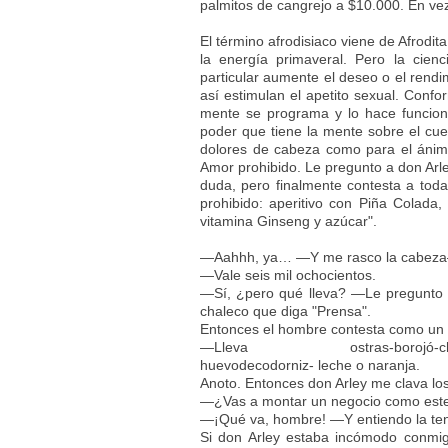
palmitos de cangrejo a $10.000. En vez 
El término afrodisiaco viene de Afrodit
la energía primaveral. Pero la cie
particular aumente el deseo o el rendim
así estimulan el apetito sexual. Confo
mente se programa y lo hace funcion
poder que tiene la mente sobre el cue
dolores de cabeza como para el ánim
Amor prohibido. Le pregunto a don Arle
duda, pero finalmente contesta a toda 
prohibido: aperitivo con Piña Colada,
vitamina Ginseng y azúcar".
—Aahhh, ya… —Y me rasco la cabeza
—Vale seis mil ochocientos.
—Sí, ¿pero qué lleva? —Le pregunto
chaleco que diga "Prensa".
Entonces el hombre contesta como un 
—Lleva ostras-borojó-chontadur
huevodecodorniz- leche o naranja.
Anoto. Entonces don Arley me clava los
—¿Vas a montar un negocio como est
—¡Qué va, hombre! —Y entiendo la ten
Si don Arley estaba incómodo conmi