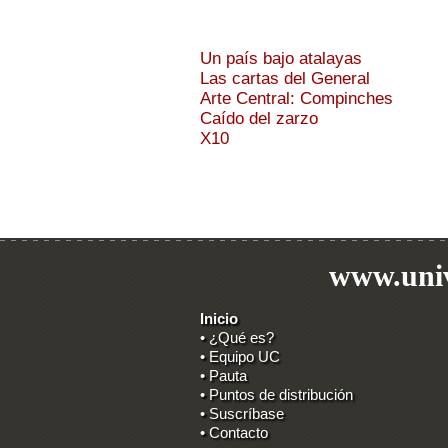
Un país bajo atalayas
Las cartas del General
Arte Central: Compinches
Caído del zarzo
X10
www.univ
Inicio
• ¿Qué es?
• Equipo UC
• Pauta
• Puntos de distribución
• Suscríbase
• Contacto