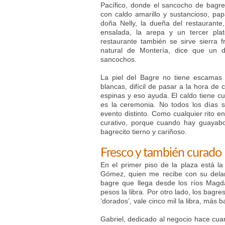
Pacífico, donde el sancocho de bagre
con caldo amarillo y sustancioso, pa
doña Nelly, la dueña del restaurante,
ensalada, la arepa y un tercer pla
restaurante también se sirve sierra fri
natural de Montería, dice que un 
sancochos.
La piel del Bagre no tiene escamas
blancas, difícil de pasar a la hora d
espinas y eso ayuda. El caldo tiene cu
es la ceremonia. No todos los días
evento distinto. Como cualquier rito e
curativo, porque cuando hay guayabo 
bagrecito tierno y cariñoso.
Fresco y también curado
En el primer piso de la plaza está l
Gómez, quien me recibe con su dela
bagre que llega desde los ríos Magd
pesos la libra. Por otro lado, los bag
‘dorados’, vale cinco mil la libra, más 
Gabriel, dedicado al negocio hace cu