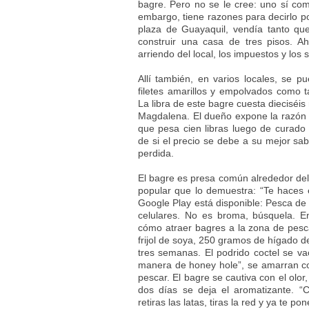
bagre. Pero no se le cree: uno sí co
embargo, tiene razones para decirlo p
plaza de Guayaquil, vendía tanto qu
construir una casa de tres pisos. Ah
arriendo del local, los impuestos y los s
Allí también, en varios locales, se 
filetes amarillos y empolvados como 
La libra de este bagre cuesta dieciséis
Magdalena. El dueño expone la razón 
que pesa cien libras luego de curad
de si el precio se debe a su mejor sa
perdida.
El bagre es presa común alrededor del 
popular que lo demuestra: “Te haces e
Google Play está disponible: Pesca de 
celulares. No es broma, búsquela. En
cómo atraer bagres a la zona de pesc
frijol de soya, 250 gramos de hígado d
tres semanas. El podrido coctel se va
manera de honey hole”, se amarran co
pescar. El bagre se cautiva con el olo
dos días se deja el aromatizante. “
retiras las latas, tiras la red y ya te 