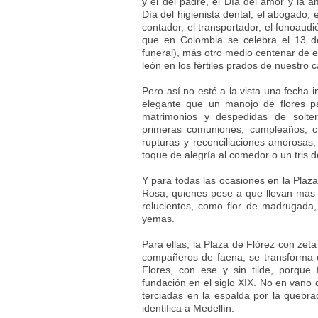
y el del padre, el Día del amor y la am
Día del higienista dental, el abogado, 
contador, el transportador, el fonoaud
que en Colombia se celebra el 13 
funeral), más otro medio centenar de e
león en los fértiles prados de nuestro c
Pero así no esté a la vista una fecha 
elegante que un manojo de flores p
matrimonios y despedidas de solter
primeras comuniones, cumpleaños, ci
rupturas y reconciliaciones amorosas
toque de alegría al comedor o un tris 
Y para todas las ocasiones en la Plaz
Rosa, quienes pese a que llevan más 
relucientes, como flor de madrugada
yemas.
Para ellas, la Plaza de Flórez con zeta
compañeros de faena, se transforma c
Flores, con ese y sin tilde, porque
fundación en el siglo XIX. No en vano 
terciadas en la espalda por la quebrad
identifica a Medellín.