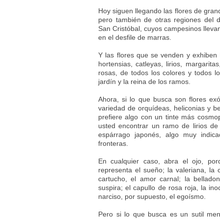
Hoy siguen llegando las flores de gran
pero también de otras regiones del 
San Cristóbal, cuyos campesinos llevan
en el desfile de marras.
Y las flores que se venden y exhiben 
hortensias, catleyas, lirios, margarit
rosas, de todos los colores y todos lo
jardín y la reina de los ramos.
Ahora, si lo que busca son flores exó
variedad de orquídeas, heliconias y b
prefiere algo con un tinte más cosmop
usted encontrar un ramo de lirios de
espárrago japonés, algo muy indic
fronteras.
En cualquier caso, abra el ojo, po
representa el sueño; la valeriana, la 
cartucho, el amor carnal; la belladon
suspira; el capullo de rosa roja, la ino
narciso, por supuesto, el egoísmo.
Pero si lo que busca es un sutil m