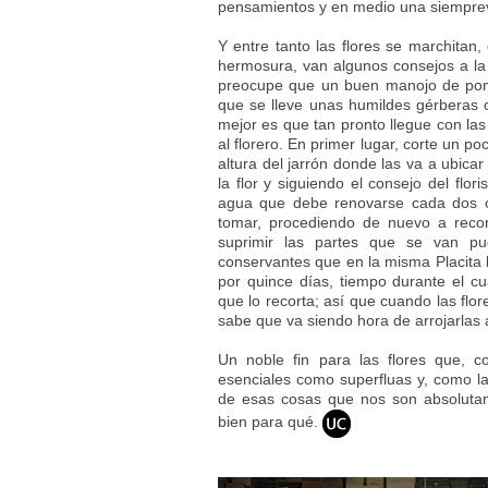
pensamientos y en medio una siemprev
Y entre tanto las flores se marchitan,
hermosura, van algunos consejos a la 
preocupe que un buen manojo de pom
que se lleve unas humildes gérberas o
mejor es que tan pronto llegue con las 
al florero. En primer lugar, corte un po
altura del jarrón donde las va a ubica
la flor y siguiendo el consejo del flo
agua que debe renovarse cada dos o 
tomar, procediendo de nuevo a recor
suprimir las partes que se van pud
conservantes que en la misma Placita l
por quince días, tiempo durante el c
que lo recorta; así que cuando las flor
sabe que va siendo hora de arrojarlas 
Un noble fin para las flores que, c
esenciales como superfluas y, como l
de esas cosas que nos son absoluta
bien para qué.