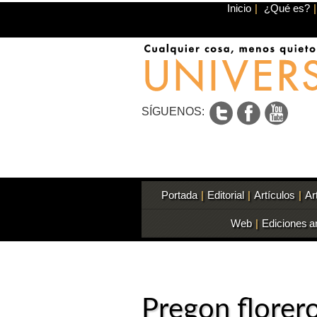
Inicio
|
¿Qué es?
|
SÍGUENOS:
Portada
|
Editorial
|
Artículos
|
Ar
Web
|
Ediciones a
Pregon florer