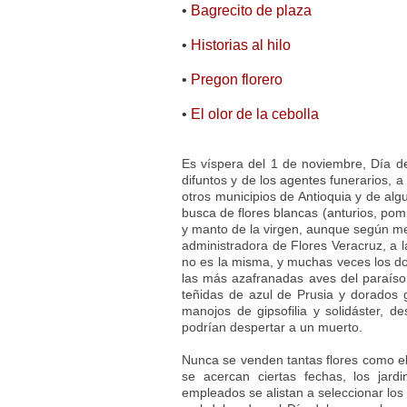
•
Bagrecito de plaza
•
Historias al hilo
•
Pregon florero
•
El olor de la cebolla
Es víspera del 1 de noviembre, Día de
difuntos y de los agentes funerarios, a
otros municipios de Antioquia y de al
busca de flores blancas (anturios, pomp
y manto de la virgen, aunque según me 
administradora de Flores Veracruz, a l
no es la misma, y muchas veces los dol
las más azafranadas aves del paraíso
teñidas de azul de Prusia y dorados g
manojos de gipsofilia y solidáster, 
podrían despertar a un muerto.
Nunca se venden tantas flores como el
se acercan ciertas fechas, los jar
empleados se alistan a seleccionar lo