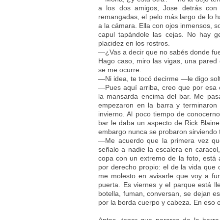
a los dos amigos, Jose detrás con
remangadas, el pelo más largo de lo ha
a la cámara. Ella con ojos inmensos, so
capul tapándole las cejas. No hay g
placidez en los rostros.
—¿Vas a decir que no sabés donde fue 
Hago caso, miro las vigas, una pared
se me ocurre.
—Ni idea, te tocó decirme —le digo sol
—Pues aquí arriba, creo que por esa 
la mansarda encima del bar. Me pasa
empezaron en la barra y terminaron e
invierno. Al poco tiempo de conocerno
bar le daba un aspecto de Rick Blaine
embargo nunca se probaron sirviendo t
—Me acuerdo que la primera vez que
señalo a nadie la escalera en caracol
copa con un extremo de la foto, está 
por derecho propio: el de la vida que
me molesto en avisarle que voy a fum
puerta. Es viernes y el parque está l
botella, fuman, conversan, se dejan est
por la borda cuerpo y cabeza. En eso e