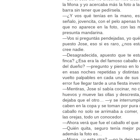
la Mona y yo acercaba más la foto a 
barra sin tener que pedírsela.
—¿Y vos qué tenías en la mano, es
señalo, jovencita, con el pelo apenas h
que no aparece en la foto, con las 
presunta mandarina.
—Vos si preguntás pendejadas, yo qué 
puesto Jose, eso si es raro, ¿nos es
cree nadie.
—Desagradecida, apuesto que te est
finca? ¿Esa era la del famoso caball
del dueño? —pregunto y pienso en lo
en esas noches repetidas y distinta
vuelto palpables en cada una de sus 
error fue llegar tarde a una fiesta inven
—Mentiras, Jose sí sabía cocinar, no c
huevos y mueve las ollas y descresta
dejaba que el otro… —y se interrump
caben en la copa y se toman por pura n
caballo no solo se arrimaba a comer, 
las orejas, todo un conocedor.
—Ahora verá que fue el caballo el que l
—Quién quita, seguro tenía mejor p
además la foto es…
—Mona, ¿y esta otra? —no la dejo term