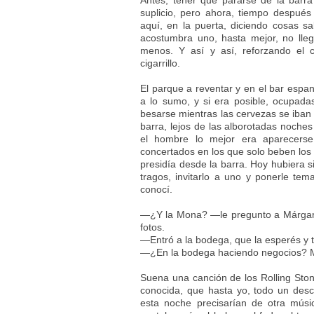
Antes, tener que pararse de la barr
suplicio, pero ahora, tiempo después
aquí, en la puerta, diciendo cosas s
acostumbra uno, hasta mejor, no ll
menos. Y así y así, reforzando el 
cigarrillo.
El parque a reventar y en el bar esp
a lo sumo, y si era posible, ocupadas
besarse mientras las cervezas se iban
barra, lejos de las alborotadas noches
el hombre lo mejor era aparecers
concertados en los que solo beben los 
presidía desde la barra. Hoy hubiera 
tragos, invitarlo a uno y ponerle te
conocí.
—¿Y la Mona? —le pregunto a Márgara,
fotos.
—Entró a la bodega, que la esperés y te
—¿En la bodega haciendo negocios? Má
Suena una canción de los Rolling Ston
conocida, que hasta yo, todo un desco
esta noche precisarían de otra músi