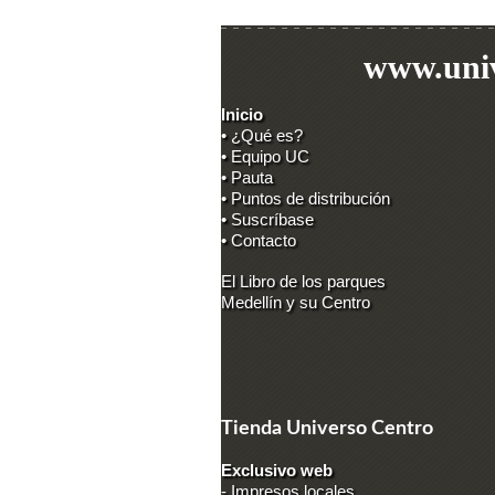
www.univ
Inicio
• ¿Qué es?
• Equipo UC
• Pauta
• Puntos de distribución
• Suscríbase
• Contacto
El Libro de los parques
Medellín y su Centro
Tienda Universo Centro
Exclusivo web
-
Impresos locales