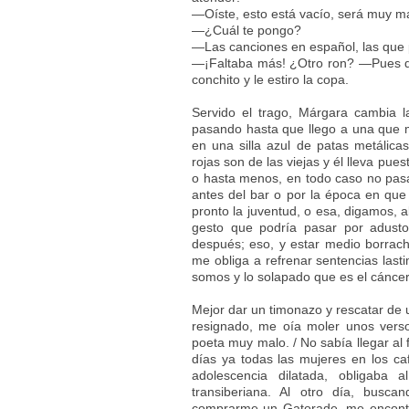
—Oíste, esto está vacío, será muy 
—¿Cuál te pongo?
—Las canciones en español, las que 
—¡Faltaba más! ¿Otro ron? —Pues qu
conchito y le estiro la copa.
Servido el trago, Márgara cambia l
pasando hasta que llego a una que m
en una silla azul de patas metálica
rojas son de las viejas y él lleva pu
o hasta menos, en todo caso no pasa
antes del bar o por la época en q
pronto la juventud, o esa, digamos, a
gesto que podría pasar por adusto
después; eso, y estar medio borrac
me obliga a refrenar sentencias last
somos y lo solapado que es el cáncer
Mejor dar un timonazo y rescatar de 
resignado, me oía moler unos verso
poeta muy malo. / No sabía llegar al 
días ya todas las mujeres en los c
adolescencia dilatada, obligaba 
transiberiana. Al otro día, busc
comprarme un Gatorade, me encontré 