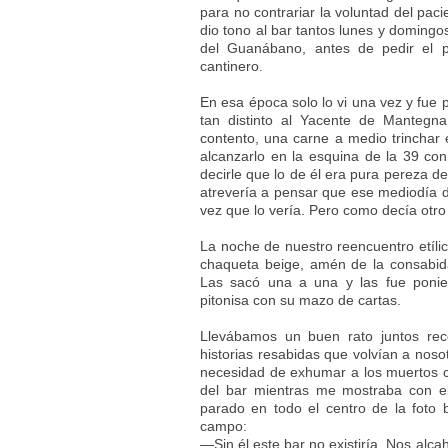
para no contrariar la voluntad del pac
dio tono al bar tantos lunes y domingo
del Guanábano, antes de pedir el p
cantinero.
En esa época solo lo vi una vez y fue p
tan distinto al Yacente de Mantegn
contento, una carne a medio trinchar
alcanzarlo en la esquina de la 39 co
decirle que lo de él era pura pereza de
atrevería a pensar que ese mediodía d
vez que lo vería. Pero como decía otro
La noche de nuestro reencuentro etílic
chaqueta beige, amén de la consabida
Las sacó una a una y las fue poni
pitonisa con su mazo de cartas.
Llevábamos un buen rato juntos re
historias resabidas que volvían a nos
necesidad de exhumar a los muertos c
del bar mientras me mostraba con el
parado en todo el centro de la foto 
campo:
—Sin él este bar no existiría. Nos al