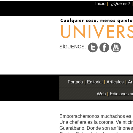
Inicio
|
¿Qué es?
|
SÍGUENOS:
Portada
|
Editorial
|
Artículos
|
Ar
Web
|
Ediciones a
Emborrachémonos muchachos es la
Una cheflera es la corona. Veintic
Guanábano. Donde son anfitriones