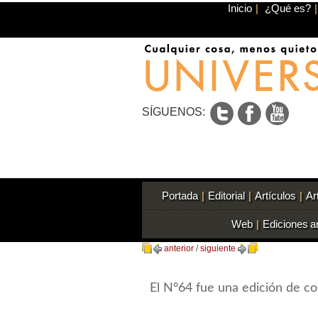
Inicio
|
¿Qué es?
|
SÍGUENOS:
Portada
|
Editorial
|
Artículos
|
Ar
Web
|
Ediciones a
anterior
/
siguiente
El N°64 fue una edición de co