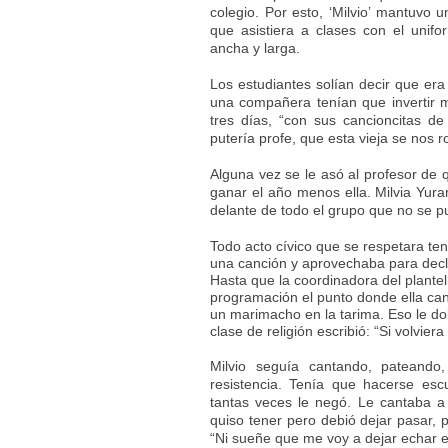
colegio. Por esto, ‘Milvio’ mantuvo 
que asistiera a clases con el unif
ancha y larga.
Los estudiantes solían decir que era 
una compañera tenían que invertir me
tres días, “con sus cancioncitas de
putería profe, que esta vieja se nos 
Alguna vez se le asó al profesor de 
ganar el año menos ella. Milvia Yura
delante de todo el grupo que no se pu
Todo acto cívico que se respetara ten
una canción y aprovechaba para decla
Hasta que la coordinadora del plantel
programación el punto donde ella can
un marimacho en la tarima. Eso le dol
clase de religión escribió: “Si volviera
Milvio seguía cantando, pateando
resistencia. Tenía que hacerse esc
tantas veces le negó. Le cantaba a 
quiso tener pero debió dejar pasar, 
“Ni sueñe que me voy a dejar echar e