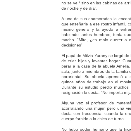
no se ve / sino en las cabinas de arr
de noche y de día”.
A una de sus enamoradas la encontr
que enseñarle a ese rostro infantil, 
mismo género y la ayudó a enfr
habiendo tantos hombres, tenía qu
macho. “Mita, ¿es malo querer a o
decisiones”.
El papá de Milvia Yurany se largó de 
de criar hijos y levantar hogar. Cu
parar a la casa de la abuela Amelia. 
sala, junto a miembros de la familia 
nororiental. Su abuela aprendió a 
quince años de trabajo en el movim
Durante su estudio perdió muchos
resignación le decía: “No importa mij
Alguna vez el profesor de matemá
acorralando una mujer, pero una viej
decía con frecuencia, cuando la en
cuerpo fornido a la chica de turno.
No hubo poder humano que la hicie