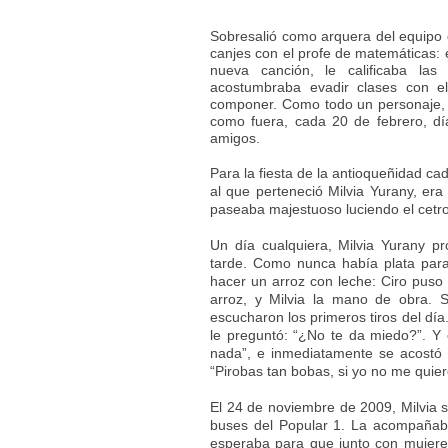
Sobresalió como arquera del equipo 
canjes con el profe de matemáticas: e
nueva canción, le calificaba la
acostumbraba evadir clases con el
componer. Como todo un personaje, 
como fuera, cada 20 de febrero, d
amigos.
Para la fiesta de la antioqueñidad ca
al que perteneció Milvia Yurany, era 
paseaba majestuoso luciendo el cetr
Un día cualquiera, Milvia Yurany 
tarde. Como nunca había plata para 
hacer un arroz con leche: Ciro puso l
arroz, y Milvia la mano de obra. 
escucharon los primeros tiros del día
le preguntó: “¿No te da miedo?”. Y 
nada”, e inmediatamente se acostó 
“Pirobas tan bobas, si yo no me quier
El 24 de noviembre de 2009, Milvia s
buses del Popular 1. La acompañaba
esperaba para que junto con mujeres