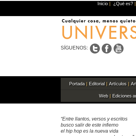
Inicio
|
¿Qué es?
|
SÍGUENOS:
Portada
|
Editorial
|
Artículos
|
Ar
Web
|
Ediciones a
“Entre llantos, versos y escritos
busco salir de este infierno
el hip hop es la nueva vida