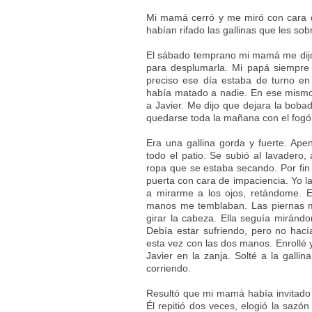
Mi mamá cerró y me miró con cara de
habían rifado las gallinas que les so
El sábado temprano mi mamá me dijo 
para desplumarla. Mi papá siempre
preciso ese día estaba de turno en
había matado a nadie. En ese mism
a Javier. Me dijo que dejara la bobad
quedarse toda la mañana con el fogó
Era una gallina gorda y fuerte. Ape
todo el patio. Se subió al lavadero,
ropa que se estaba secando. Por fin
puerta con cara de impaciencia. Yo la
a mirarme a los ojos, retándome. 
manos me temblaban. Las piernas 
girar la cabeza. Ella seguía miránd
Debía estar sufriendo, pero no hac
esta vez con las dos manos. Enrollé 
Javier en la zanja. Solté a la galli
corriendo.
Resultó que mi mamá había invitado 
Él repitió dos veces, elogió la sazó