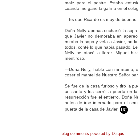
maíz para el postre. Estaba entus
cuando me gané la gallina en el cole
—Es que Ricardo es muy de buenas 
Doña Nelly apenas cucharió la sopa
que Javier no demoraba en aparece
miraba la sopa y veía a Javier, no l
todos, conté lo que había pasado. L
Nelly se atacó a llorar. Miguel h
mentiroso.
—Doña Nelly, hable con mi mamá, e
coser el mantel de Nuestro Señor par
Se fue de la casa furioso y tiró la p
un santo y les cerró la puerta en la
resurrección fue el entierro. Doña N
antes de irse internado para el sem
puerta de la casa de Javier.
blog comments powered by
Disqus