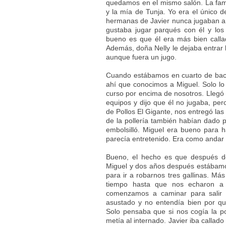
quedamos en el mismo salón. La fam
y la mía de Tunja. Yo era el único 
hermanas de Javier nunca jugaban a 
gustaba jugar parqués con él y lo
bueno es que él era más bien call
Además, doña Nelly le dejaba entrar 
aunque fuera un jugo.
Cuando estábamos en cuarto de bach
ahí que conocimos a Miguel. Solo l
curso por encima de nosotros. Llegó 
equipos y dijo que él no jugaba, per
de Pollos El Gigante, nos entregó la
de la pollería también habían dado p
embolsilló. Miguel era bueno para 
parecía entretenido. Era como andar 
Bueno, el hecho es que después d
Miguel y dos años después estábam
para ir a robarnos tres gallinas. M
tiempo hasta que nos echaron a 
comenzamos a caminar para salir d
asustado y no entendía bien por qu
Solo pensaba que si nos cogía la 
metía al internado. Javier iba callad