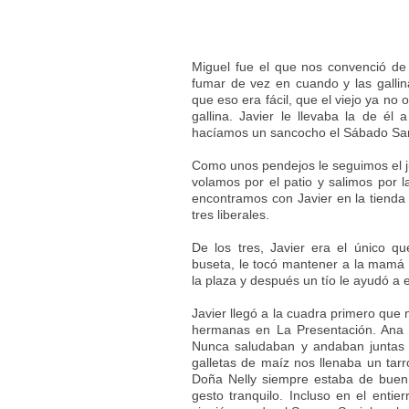
Miguel fue el que nos convenció de 
fumar de vez en cuando y las galli
que eso era fácil, que el viejo ya no
gallina. Javier le llevaba la de é
hacíamos un sancocho el Sábado Sa
Como unos pendejos le seguimos el ju
volamos por el patio y salimos por
encontramos con Javier en la tienda 
tres liberales.
De los tres, Javier era el único 
buseta, le tocó mantener a la mamá 
la plaza y después un tío le ayudó a e
Javier llegó a la cuadra primero que 
hermanas en La Presentación. Ana 
Nunca saludaban y andaban juntas 
galletas de maíz nos llenaba un tar
Doña Nelly siempre estaba de buen g
gesto tranquilo. Incluso en el ent