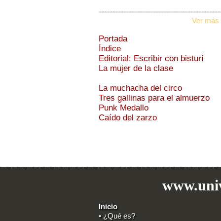
Ver más 
Portada
Índice
Editorial: Escribir con bisturí
La mujer de la clase
La muchacha del circo
Tres gallinas para el almuerzo
Punk Medallo
Caído del zarzo
www.univ
Inicio
• ¿Qué es?