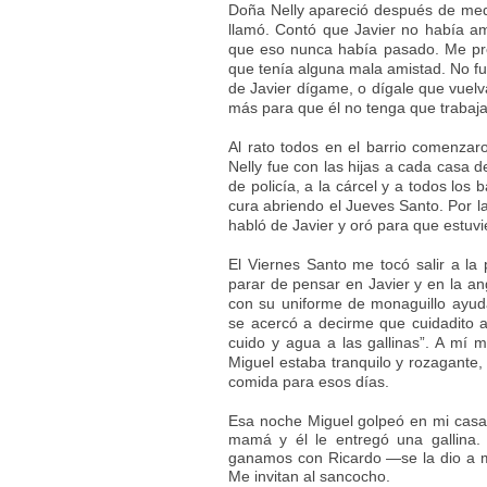
Doña Nelly apareció después de med
llamó. Contó que Javier no había a
que eso nunca había pasado. Me preg
que tenía alguna mala amistad. No fui
de Javier dígame, o dígale que vuelv
más para que él no tenga que trabaja
Al rato todos en el barrio comenzar
Nelly fue con las hijas a cada casa de
de policía, a la cárcel y a todos los
cura abriendo el Jueves Santo. Por la
habló de Javier y oró para que estuvie
El Viernes Santo me tocó salir a la
parar de pensar en Javier y en la a
con su uniforme de monaguillo ayu
se acercó a decirme que cuidadito ab
cuido y agua a las gallinas”. A mí 
Miguel estaba tranquilo y rozagant
comida para esos días.
Esa noche Miguel golpeó en mi casa. Y
mamá y él le entregó una gallina. 
ganamos con Ricardo —se la dio a m
Me invitan al sancocho.