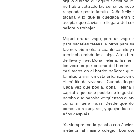
siguió cuando el Seguro Social no l
no había cotizado las semanas neces
responder por la familia. Doña Nelly 
tacaña y lo que le quedaba eran p
aceptar que Javier no llegara del co
saliera a trabajar.
Miguel era un vago, pero un vago 
para sacarles tareas, a otros para sa
favores. Se metía a cuanto comité y 
terminaba robándose algo. A las he
de lleva y trae. Doña Helena, la mam
los vecinos por encima del hombro. 
casi todos en el barrio: señores que
familias a vivir en esta urbanización
el crédito de vivienda. Cuando llegar
Cada vez que podía, doña Helena le
capital y que este pueblo no le gusta
notaba que pasaba vergüenzas cuan
como si fuera París. Desde que don
comenzó a quejarse, y quejándose es
años después.
Yo siempre me la pasaba con Javier
metieron al mismo colegio. Los do