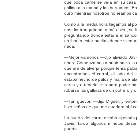
que poca carne se veía en su casa 
gallina a la mamá y las hermanas. E
duro mientras nosotros no éramos cap
Como a la media hora llegamos al po
nos dio tranquilidad, o más bien, se 
preguntando dónde estaría el sanco
no iban a estar sueltas donde siemp
nada.
—Mejor vámonos —dijo aliviado Javie
nada. Comenzamos a subir hacia la 
que era de alverja porque tenía palos
encontramos el corral, al lado del l
estaba hecho de palos y malla de a
cerca y a tenerla lista para poder sa
robarse las gallinas de un potrero y ot
—Tan güevón —dijo Miguel, y entonc
hizo señas de que me quedara ahí co
La puerta del corral estaba ajustada
Javier tardó algunos minutos dese
puerta.