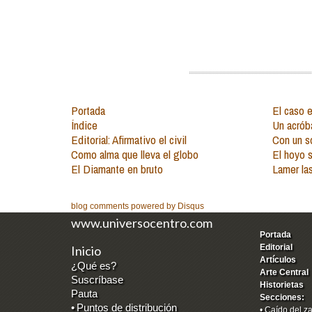
Portada
El caso 
Índice
Un acróba
Editorial: Afirmativo el civil
Con un s
Como alma que lleva el globo
El hoyo 
El Diamante en bruto
Lamer la
blog comments powered by
Disqus
www.universocentro.com
Portada
Editorial
Inicio
Artículos
¿Qué es?
Arte Central
Suscríbase
Historietas
Pauta
Secciones:
•
Puntos de distribución
•
Caído del z