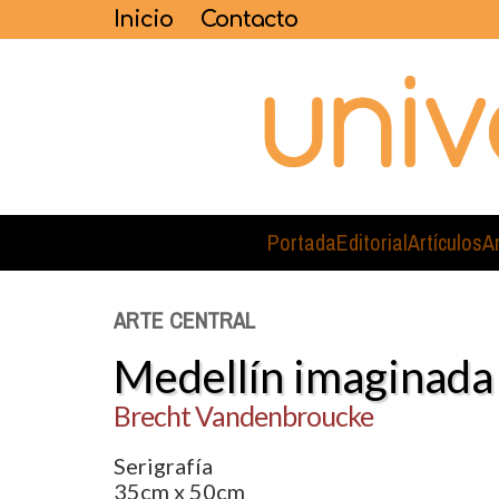
Inicio
Contacto
Portada
Editorial
Artículos
A
ARTE CENTRAL
Medellín imaginada
Brecht Vandenbroucke
Serigrafía
35cm x 50cm