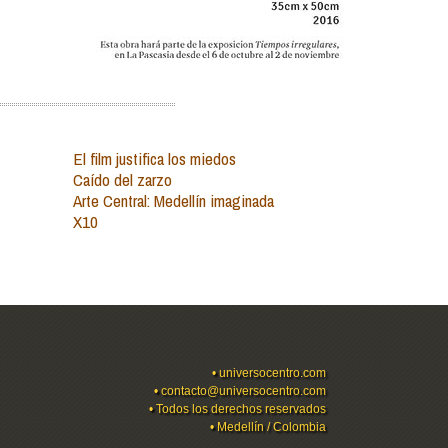
El film justifica los miedos
Caído del zarzo
Arte Central: Medellín imaginada
X10
•
universocentro.com
•
contacto@universocentro.com
• Todos los derechos reservados
• Medellín / Colombia