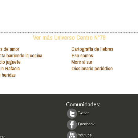
Ver más Universo Centro N°79
es de amor
Cartografía de liebres
ta barriendo la cocina
Eso somos
olo juguete
Morir al sur
sin Rafaela
Diccionario periódico
s heridas
Comunidades:
Twitter
Facebook
Youtube
arzo