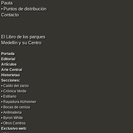
Pauta
•
Puntos de distribución
Contacto
El Libro de los parques
Medellín y su Centro
Portada
Editorial
Artículos
Arte Central
Historietas
Secciones:
•
Caído del zarzo
•
Crónica Verde
•
Estilario
•
Rayadura Alzheimer
•
Bocas de ceniza
•
Antimateria
•
Byron White
•
Otros Centros
Exclusivo web: