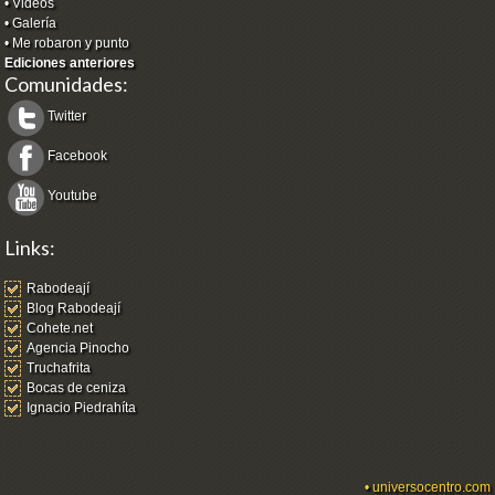
•
Videos
•
Galería
•
Me robaron y punto
Ediciones anteriores
Comunidades:
Twitter
Facebook
Youtube
Links:
Rabodeají
Blog Rabodeají
Cohete.net
Agencia Pinocho
Truchafrita
Bocas de ceniza
Ignacio Piedrahíta
•
universocentro.com