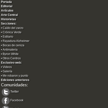
Portada
Editorial
Artículos
Arte Central
Historietas
Secciones:
•
Caído del zarzo
•
Crónica Verde
•
Estilario
•
Rayadura Alzheimer
•
Bocas de ceniza
•
Antimateria
•
Byron White
•
Otros Centros
Exclusivo web:
•
Videos
•
Galería
•
Me robaron y punto
Ediciones anteriores
Comunidades:
Twitter
Facebook