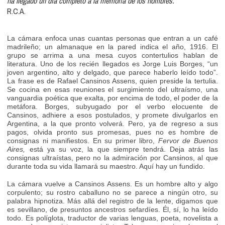
ha llegado un día completo a la memoria de los hombres.
R.C.A.
La cámara enfoca unas cuantas personas que entran a un café
madrileño; un almanaque en la pared indica el año, 1916. El
grupo se arrima a una mesa cuyos contertulios hablan de
literatura. Uno de los recién llegados es Jorge Luis Borges, “un
joven argentino, alto y delgado, que parece haberlo leído todo”.
La frase es de Rafael Cansinos Assens, quien preside la tertulia.
Se cocina en esas reuniones el surgimiento del ultraísmo, una
vanguardia poética que exalta, por encima de todo, el poder de la
metáfora. Borges, subyugado por el verbo elocuente de
Cansinos, adhiere a esos postulados, y promete divulgarlos en
Argentina, a la que pronto volverá. Pero, ya de regreso a sus
pagos, olvida pronto sus promesas, pues no es hombre de
consignas ni manifiestos. En su primer libro,
Fervor de Buenos
Aires,
está ya su voz, la que siempre tendrá. Deja atrás las
consignas ultraístas, pero no la admiración por Cansinos, al que
durante toda su vida llamará su maestro. Aquí hay un fundido.
La cámara vuelve a Cansinos Assens. Es un hombre alto y algo
corpulento; su rostro caballuno no se parece a ningún otro, su
palabra hipnotiza. Más allá del registro de la lente, digamos que
es sevillano, de presuntos ancestros sefardíes. Él, sí, lo ha leído
todo. Es políglota, traductor de varias lenguas, poeta, novelista a