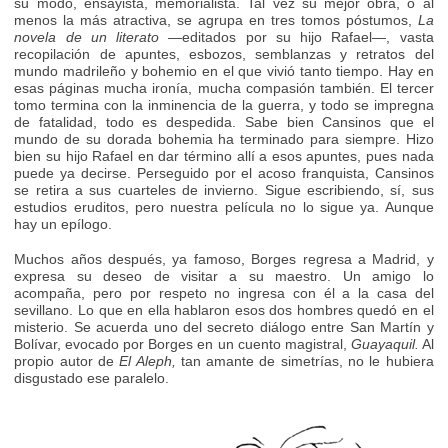
su modo, ensayista, memorialista. Tal vez su mejor obra, o al
menos la más atractiva, se agrupa en tres tomos póstumos,
La
novela de un literato
—editados por su hijo Rafael—, vasta
recopilación de apuntes, esbozos, semblanzas y retratos del
mundo madrileño y bohemio en el que vivió tanto tiempo. Hay en
esas páginas mucha ironía, mucha compasión también. El tercer
tomo termina con la inminencia de la guerra, y todo se impregna
de fatalidad, todo es despedida. Sabe bien Cansinos que el
mundo de su dorada bohemia ha terminado para siempre. Hizo
bien su hijo Rafael en dar término allí a esos apuntes, pues nada
puede ya decirse. Perseguido por el acoso franquista, Cansinos
se retira a sus cuarteles de invierno. Sigue escribiendo, sí, sus
estudios eruditos, pero nuestra película no lo sigue ya. Aunque
hay un epílogo.
Muchos años después, ya famoso, Borges regresa a Madrid, y
expresa su deseo de visitar a su maestro. Un amigo lo
acompaña, pero por respeto no ingresa con él a la casa del
sevillano. Lo que en ella hablaron esos dos hombres quedó en el
misterio. Se acuerda uno del secreto diálogo entre San Martín y
Bolívar, evocado por Borges en un cuento magistral,
Guayaquil.
Al
propio autor de
El Aleph,
tan amante de simetrías, no le hubiera
disgustado ese paralelo.