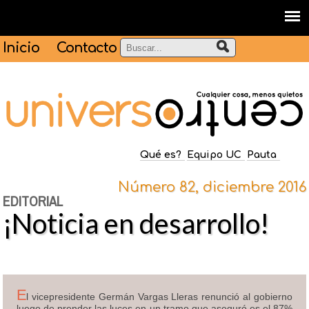
Inicio
Contacto
Qué es?
Equipo UC
Pauta
Número 82, diciembre 2016
EDITORIAL
¡Noticia en desarrollo!
E
l vicepresidente Germán Vargas Lleras renunció al gobierno
luego de prender las luces en un tramo que aseguró es el 87%