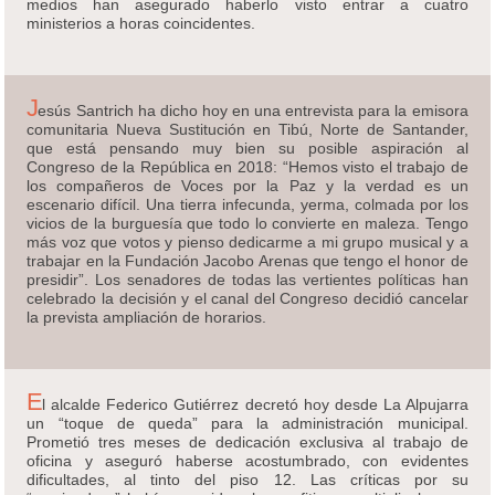
medios han asegurado haberlo visto entrar a cuatro
ministerios a horas coincidentes.
J
esús Santrich ha dicho hoy en una entrevista para la emisora
comunitaria Nueva Sustitución en Tibú, Norte de Santander,
que está pensando muy bien su posible aspiración al
Congreso de la República en 2018: “Hemos visto el trabajo de
los compañeros de Voces por la Paz y la verdad es un
escenario difícil. Una tierra infecunda, yerma, colmada por los
vicios de la burguesía que todo lo convierte en maleza. Tengo
más voz que votos y pienso dedicarme a mi grupo musical y a
trabajar en la Fundación Jacobo Arenas que tengo el honor de
presidir”. Los senadores de todas las vertientes políticas han
celebrado la decisión y el canal del Congreso decidió cancelar
la prevista ampliación de horarios.
E
l alcalde Federico Gutiérrez decretó hoy desde La Alpujarra
un “toque de queda” para la administración municipal.
Prometió tres meses de dedicación exclusiva al trabajo de
oficina y aseguró haberse acostumbrado, con evidentes
dificultades, al tinto del piso 12. Las críticas por su