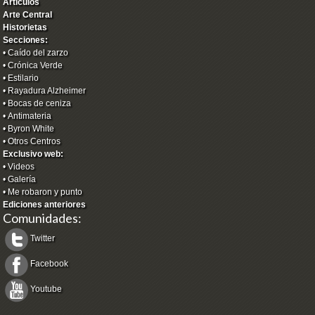
Artículos
Arte Central
Historietas
Secciones:
•
Caído del zarzo
•
Crónica Verde
•
Estilario
•
Rayadura Alzheimer
•
Bocas de ceniza
•
Antimateria
•
Byron White
•
Otros Centros
Exclusivo web:
•
Videos
•
Galería
•
Me robaron y punto
Ediciones anteriores
Comunidades:
Twitter
Facebook
Youtube