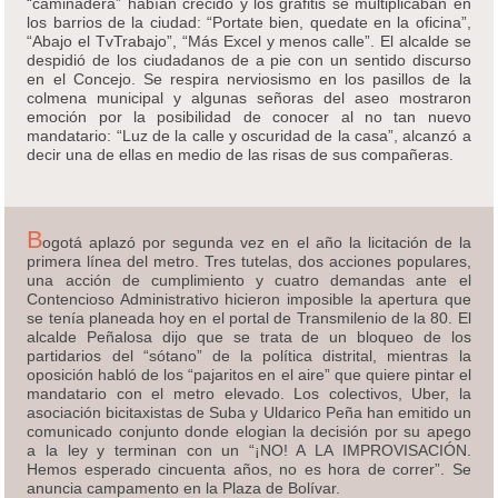
“caminadera” habían crecido y los grafitis se multiplicaban en
los barrios de la ciudad: “Portate bien, quedate en la oficina”,
“Abajo el TvTrabajo”, “Más Excel y menos calle”. El alcalde se
despidió de los ciudadanos de a pie con un sentido discurso
en el Concejo. Se respira nerviosismo en los pasillos de la
colmena municipal y algunas señoras del aseo mostraron
emoción por la posibilidad de conocer al no tan nuevo
mandatario: “Luz de la calle y oscuridad de la casa”, alcanzó a
decir una de ellas en medio de las risas de sus compañeras.
B
ogotá aplazó por segunda vez en el año la licitación de la
primera línea del metro. Tres tutelas, dos acciones populares,
una acción de cumplimiento y cuatro demandas ante el
Contencioso Administrativo hicieron imposible la apertura que
se tenía planeada hoy en el portal de Transmilenio de la 80. El
alcalde Peñalosa dijo que se trata de un bloqueo de los
partidarios del “sótano” de la política distrital, mientras la
oposición habló de los “pajaritos en el aire” que quiere pintar el
mandatario con el metro elevado. Los colectivos, Uber, la
asociación bicitaxistas de Suba y Uldarico Peña han emitido un
comunicado conjunto donde elogian la decisión por su apego
a la ley y terminan con un “¡NO! A LA IMPROVISACIÓN.
Hemos esperado cincuenta años, no es hora de correr”. Se
anuncia campamento en la Plaza de Bolívar.