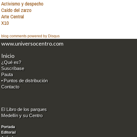
Activismo y despecho
Caído del zarzo
Arte Central
X10
blog comments powered by
Disqus
www.universocentro.com
Inicio
¿Qué es?
Suscríbase
Pauta
•
Puntos de distribución
Contacto
El Libro de los parques
Medellín y su Centro
Portada
Editorial