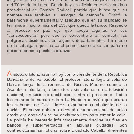
del Túnel de la Línea. Desde hoy es oficialmente el candidato
presidencial de Cambio Radical, partido que busca que su
nombre sea también su eslogan de campaña. Criticó la
parsimonia gubernamental y aseguró que en su mandato se
terminará mucho más del 13% que quedó faltando. Respecto
al proceso de paz dijo que apoya algunas de sus
“consecuencias” pero que se concentrará en combatir las
peligrosas disidencias en algunos departamentos. En medio
de la cabalgata que marcó el primer paso de su campaña no
quiso referirse a posibles alianzas
A
ristóbolo Istúriz asumió hoy como presidente de la República
Bolivariana de Venezuela. El profesor Istúriz llega al solio de
Bolívar luego de la renuncia de Nicolás Maduro cuando la
Asamblea intentaba, a los gritos y sin volumen en la televisión
nacional, un juicio de destitución contra el presidente. Todos
los radares le marcan ruta a La Habana al avión que usaran
los sobrinos de Cilia Flórez, exprimera combatiente de la
nación. El nuevo gobierno decretó acuartelamiento de único
grado y la oposición se ha declarado lista para tomar la calle.
La policía ha intentado infructuosamente disolver las filas en
bancos y supermercados en algunas ciudades. Son
contradictorias las noticias sobre Diosdado Cabello, diferentes