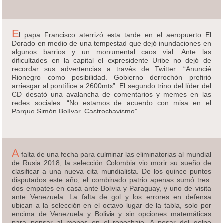
E
l papa Francisco aterrizó esta tarde en el aeropuerto El
Dorado en medio de una tempestad que dejó inundaciones en
algunos barrios y un monumental caos vial. Ante las
dificultades en la capital el expresidente Uribe no dejó de
recordar sus advertencias a través de Twitter: “Anuncié
Rionegro como posibilidad. Gobierno derrochón prefirió
arriesgar al pontífice a 2600mts”. El segundo trino del líder del
CD desató una avalancha de comentarios y memes en las
redes sociales: “No estamos de acuerdo con misa en el
Parque Simón Bolívar. Castrochavismo”.
A
falta de una fecha para culminar las eliminatorias al mundial
de Rusia 2018, la selección Colombia vio morir su sueño de
clasificar a una nueva cita mundialista. De los quince puntos
disputados este año, el combinado patrio apenas sumó tres:
dos empates en casa ante Bolivia y Paraguay, y uno de visita
ante Venezuela. La falta de gol y los errores en defensa
ubican a la selección en el octavo lugar de la tabla, solo por
encima de Venezuela y Bolivia y sin opciones matemáticas
para pensar al menos en el repechaje. A pesar del golpe