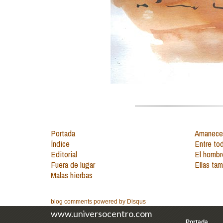
Portada
Amanecer
Índice
Entre to
Editorial
El hombr
Fuera de lugar
Ellas ta
Malas hierbas
blog comments powered by
Disqus
www.universocentro.com
Portada