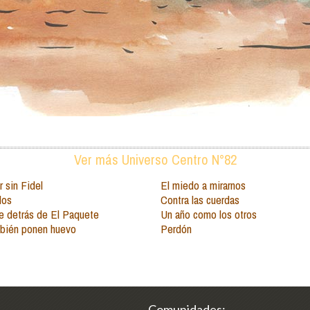
Ver más Universo Centro N°82
 sin Fidel
El miedo a mirarnos
dos
Contra las cuerdas
e detrás de El Paquete
Un año como los otros
mbién ponen huevo
Perdón
Comunidades: