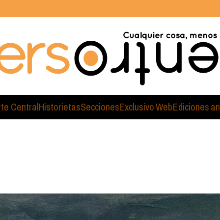
rte Central
Historietas
Secciones
Exclusivo Web
Ediciones an