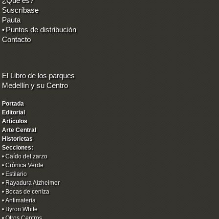
¿Qué es?
Suscríbase
Pauta
•
Puntos de distribución
Contacto
El Libro de los parques
Medellín y su Centro
Portada
Editorial
Artículos
Arte Central
Historietas
Secciones:
•
Caído del zarzo
•
Crónica Verde
•
Estilario
•
Rayadura Alzheimer
•
Bocas de ceniza
•
Antimateria
•
Byron White
•
Otros Centros