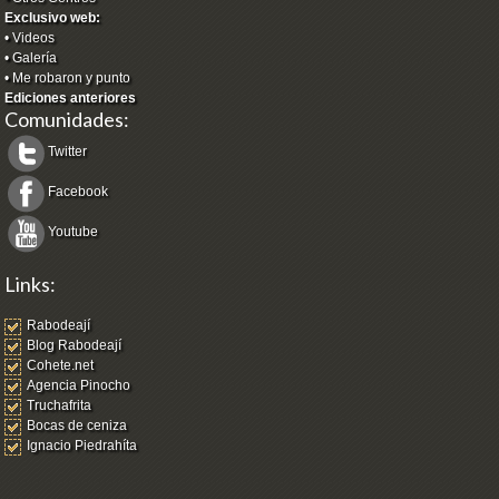
Exclusivo web:
•
Videos
•
Galería
•
Me robaron y punto
Ediciones anteriores
Comunidades:
Twitter
Facebook
Youtube
Links:
Rabodeají
Blog Rabodeají
Cohete.net
Agencia Pinocho
Truchafrita
Bocas de ceniza
Ignacio Piedrahíta