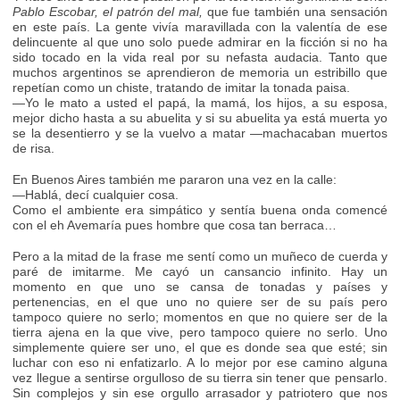
Pablo Escobar, el patrón del mal,
que fue también una sensación
en este país. La gente vivía maravillada con la valentía de ese
delincuente al que uno solo puede admirar en la ficción si no ha
sido tocado en la vida real por su nefasta audacia. Tanto que
muchos argentinos se aprendieron de memoria un estribillo que
repetían como un chiste, tratando de imitar la tonada paisa.
—Yo le mato a usted el papá, la mamá, los hijos, a su esposa,
mejor dicho hasta a su abuelita y si su abuelita ya está muerta yo
se la desentierro y se la vuelvo a matar —machacaban muertos
de risa.
En Buenos Aires también me pararon una vez en la calle:
—Hablá, decí cualquier cosa.
Como el ambiente era simpático y sentía buena onda comencé
con el eh Avemaría pues hombre que cosa tan berraca…
Pero a la mitad de la frase me sentí como un muñeco de cuerda y
paré de imitarme. Me cayó un cansancio infinito. Hay un
momento en que uno se cansa de tonadas y países y
pertenencias, en el que uno no quiere ser de su país pero
tampoco quiere no serlo; momentos en que no quiere ser de la
tierra ajena en la que vive, pero tampoco quiere no serlo. Uno
simplemente quiere ser uno, el que es donde sea que esté; sin
luchar con eso ni enfatizarlo. A lo mejor por ese camino alguna
vez llegue a sentirse orgulloso de su tierra sin tener que pensarlo.
Sin complejos y sin ese orgullo arrasador y patriotero que nos