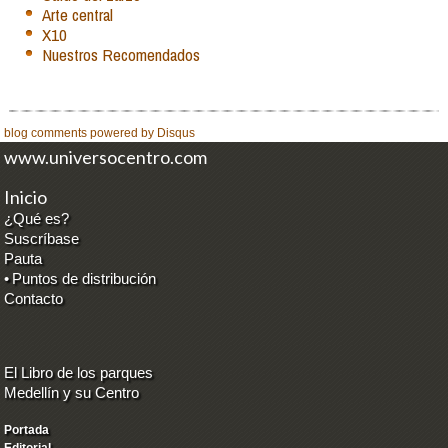
Arte central
X10
Nuestros Recomendados
blog comments powered by
Disqus
www.universocentro.com
Inicio
¿Qué es?
Suscríbase
Pauta
•
Puntos de distribución
Contacto
El Libro de los parques
Medellín y su Centro
Portada
Editorial