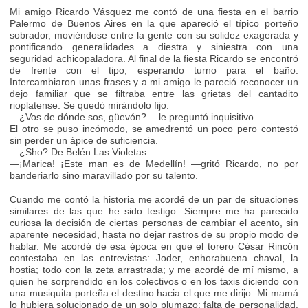
Mi amigo Ricardo Vásquez me contó de una fiesta en el barrio
Palermo de Buenos Aires en la que apareció el típico porteño
sobrador, moviéndose entre la gente con su solidez exagerada y
pontificando generalidades a diestra y siniestra con una
seguridad achicopaladora. Al final de la fiesta Ricardo se encontró
de frente con el tipo, esperando turno para el baño.
Intercambiaron unas frases y a mi amigo le pareció reconocer un
dejo familiar que se filtraba entre las grietas del cantadito
rioplatense. Se quedó mirándolo fijo.
—¿Vos de dónde sos, güevón? —le preguntó inquisitivo.
El otro se puso incómodo, se amedrentó un poco pero contestó
sin perder un ápice de suficiencia.
—¿Sho? De Belén Las Violetas.
—¡Marica! ¡Este man es de Medellín! —gritó Ricardo, no por
banderiarlo sino maravillado por su talento.
Cuando me contó la historia me acordé de un par de situaciones
similares de las que he sido testigo. Siempre me ha parecido
curiosa la decisión de ciertas personas de cambiar el acento, sin
aparente necesidad, hasta no dejar rastros de su propio modo de
hablar. Me acordé de esa época en que el torero César Rincón
contestaba en las entrevistas: Joder, enhorabuena chaval, la
hostia; todo con la zeta arrastrada; y me acordé de mí mismo, a
quien he sorprendido en los colectivos o en los taxis diciendo con
una musiquita porteña el destino hacia el que me dirijo. Mi mamá
lo hubiera solucionado de un solo plumazo: falta de personalidad.