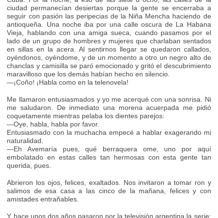
ciudad permanecían desiertas porque la gente se encerraba a
seguir con pasión las peripecias de la Niña Mencha haciendo de
antioqueña. Una noche iba por una calle oscura de La Habana
Vieja, hablando con una amiga sueca, cuando pasamos por el
lado de un grupo de hombres y mujeres que charlaban sentados
en sillas en la acera. Al sentirnos llegar se quedaron callados,
oyéndonos, oyéndome, y de un momento a otro un negro alto de
chanclas y camisilla se paró emocionado y gritó el descubrimiento
maravilloso que los demás habían hecho en silencio.
—¡Coño! ¡Habla como en la telenovela!
Me llamaron entusiasmados y yo me acerqué con una sonrisa. Ni
me saludaron. De inmediato una morena acuerpada me pidió
coquetamente mientras pelaba los dientes parejos:
—Oye, habla, habla por favor.
Entusiasmado con la muchacha empecé a hablar exagerando mi
naturalidad.
—Eh Avemaría pues, qué berraquera ome, uno por aquí
embolatado en estas calles tan hermosas con esta gente tan
querida, pues.
Abrieron los ojos, felices, exaltados. Nos invitaron a tomar ron y
salimos de esa casa a las cinco de la mañana, felices y con
amistades entrañables.
Y hace unos dos años pasaron por la televisión argentina la serie: