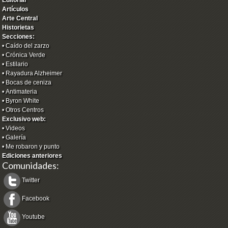
Artículos
Arte Central
Historietas
Secciones:
•
Caído del zarzo
•
Crónica Verde
•
Estilario
•
Rayadura Alzheimer
•
Bocas de ceniza
•
Antimateria
•
Byron White
•
Otros Centros
Exclusivo web:
•
Videos
•
Galería
•
Me robaron y punto
Ediciones anteriores
Comunidades:
Twitter
Facebook
Youtube