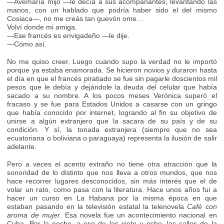
—Avemaría mijo —le decía a sus acompañantes, levantando las
manos, con un hablado que podría haber sido el del mismo
Cosiaca—, no me creás tan guevón ome…
Volví donde mi amiga.
—Ese francés es envigadeño —le dije.
—Cómo así.
No me quiso creer. Luego cuando supo la verdad no le importó
porque ya estaba enamorada. Se hicieron novios y duraron hasta
el día en que el francés piratiado se fue sin pagarle doscientos mil
pesos que le debía y dejándole la deuda del celular que había
sacado a su nombre. A los pocos meses Verónica superó el
fracaso y se fue para Estados Unidos a casarse con un gringo
que había conocido por internet, logrando al fin su objetivo de
unirse a algún extranjero que la sacara de su país y de su
condición. Y sí, la tonada extranjera (siempre que no sea
ecuatoriana o boliviana o paraguaya) representa la ilusión de salir
adelante.
Pero a veces el acento extraño no tiene otra atracción que la
sonoridad de lo distinto que nos lleva a otros mundos, que nos
hace recorrer lugares desconocidos, sin más interés que el de
volar un rato, como pasa con la literatura. Hace unos años fui a
hacer un curso en La Habana por la misma época en que
estaban pasando en la televisión estatal la telenovela
Café con
aroma de mujer
. Esa novela fue un acontecimiento nacional en
Cuba. Por la noche, a eso de las siete u ocho, las calles de la