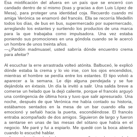
Esa mixtificación del afuera en un país que se encerró con
candado dentro de sí mismo (loas y gracias a don Luis López de
Mesa), para proteger una identidad coja. Recuerdo cuando mi
amiga Verónica se enamoró del francés. Ella se recorría Medellín
todos los días, de bus en bus, supermercado por supermercado,
arreglando los estantes y surtiendo los productos de una marca
para la que trabajaba como impulsadora. Una vez estaba
poniendo sus promociones en una góndola cuando se le acercó
un hombre de unos treinta años.
—¿Pardón madmuasel, usted sabrría dónde encuentro crema
para afeitar?
Al escuchar la erre arrastrada volteó atónita. Balbuceó, le explicó
dónde estaba la crema y lo vio irse, con los ojos encendidos,
mientras el hombre se perdía entre los estantes. El tipo volvió a
aparecer a la semana. Le dijo alguna pendejada y se fue
dejándola en éxtasis. Un día la invitó a salir. Una salida breve a
comerse un helado que la dejó caliente, porque el francés arguyó
una contingencia de última hora y tuvo que salir apresurado. Una
noche, después de que Verónica me había contado su historia,
estábamos sentados en la mesa de un bar cuando ella se
emocionó y señaló hacia la puerta, escondiéndose. El francés
entraba acompañado de dos amigos. Siguieron de largo y fueron
a sentarse en unas de las mesas del sótano que había en el
negocio. Me paré y fui a espiarlo. Me quedé con la boca abierta
cuando lo escuché hablar.