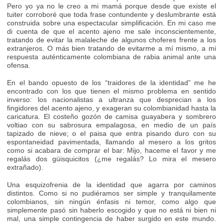
Pero yo ya no le creo a mi mamá porque desde que existe el
tuiter corroboré que toda frase contundente y deslumbrante está
construida sobre una espectacular simplificación. En mi caso me
di cuenta de que el acento ajeno me sale inconscientemente,
tratando de evitar la malaleche de algunos choferes frente a los
extranjeros. O más bien tratando de evitarme a mí mismo, a mi
respuesta auténticamente colombiana de rabia animal ante una
ofensa.
En el bando opuesto de los “traidores de la identidad” me he
encontrado con los que tienen el mismo problema en sentido
inverso: los nacionalistas a ultranza que desprecian a los
fingidores del acento ajeno, y exageran su colombianidad hasta la
caricatura. El costeño gozón de camisa guayabera y sombrero
voltiao con su sabrosura empalagosa, en medio de un país
tapizado de nieve; o el paisa que entra pisando duro con su
espontaneidad pavimentada, llamando al mesero a los gritos
como si acabara de comprar el bar: Mijo, haceme el favor y me
regalás dos güisquicitos (¿me regalás? Lo mira el mesero
extrañado).
Una esquizofrenia de la identidad que agarra por caminos
distintos. Como si no pudiéramos ser simple y tranquilamente
colombianos, sin ningún énfasis ni temor, como algo que
simplemente pasó sin haberlo escogido y que no está ni bien ni
mal, una simple contingencia de haber surgido en este mundo.