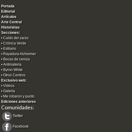
Portada
Editorial
Artículos
Arte Central
Historietas
Secciones:
•
Caído del zarzo
•
Crónica Verde
•
Estilario
•
Rayadura Alzheimer
•
Bocas de ceniza
•
Antimateria
•
Byron White
•
Otros Centros
Exclusivo web:
•
Videos
•
Galería
•
Me robaron y punto
Ediciones anteriores
Comunidades:
Twitter
Facebook