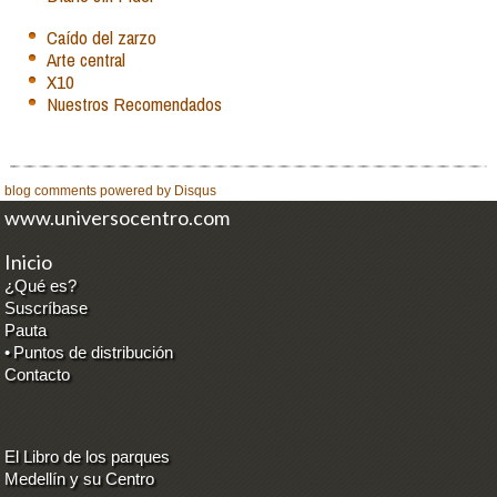
Caído del zarzo
Arte central
X10
Nuestros Recomendados
blog comments powered by
Disqus
www.universocentro.com
Inicio
¿Qué es?
Suscríbase
Pauta
•
Puntos de distribución
Contacto
El Libro de los parques
Medellín y su Centro