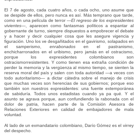
El 7 de agosto, cada cuatro años, o cada ocho, uno asume que
se despide de ellos, pero nunca es así. Más temprano que tarde,
como en una película de terror
—El regreso de los expresidentes
vivientes—
, aparecen como fantasmas políticos a espantar al
gobernante de turno, siempre dispuestos a empobrecer el debate
y a hacer y decir cualquier cosa que les asegure vigencia y
figuración. Uno los ve desgañitados en el gavirismo, solapados en
el samperismo,
enrabonados
en el pastranismo,
enchicharronados en el uribismo, pero jamás en el ostracismo,
porque los expresidentes colombianos son
ostracismorresistentes. Y como tienen esa extraña condición de
perder la memoria y la vergüenza al mismo tiempo, se sienten la
reserva moral del país y salen con toda autoridad —a veces con
todo autoritarismo— a dictar cátedra sobre el manejo de crisis
que muchas veces son herencias de sus gobiernos; porque eso
también son nuestros expresidentes: una fuente extemporánea
de sabiduría. Todos unos estadistas cuando ya pa qué. Y el
asunto se agrava porque, aun confundiendo la rabonada con el
dolor de patria, hacen parte de la Comisión Asesora de
Relaciones Exteriores en calidad de embajadores de mala
voluntad.
Al lado de un exmandatario colombiano, Darío Gómez es el virrey
del despecho.