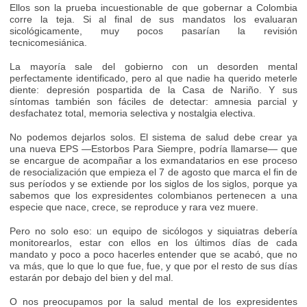
Ellos son la prueba incuestionable de que gobernar a Colombia
corre la teja. Si al final de sus mandatos los evaluaran
sicológicamente, muy pocos pasarían la revisión
tecnicomesiánica.
La mayoría sale del gobierno con un desorden mental
perfectamente identificado, pero al que nadie ha querido meterle
diente: depresión pospartida de la Casa de Nariño. Y sus
síntomas también son fáciles de detectar: amnesia parcial y
desfachatez total, memoria selectiva y nostalgia electiva.
No podemos dejarlos solos. El sistema de salud debe crear ya
una nueva EPS —Estorbos Para Siempre, podría llamarse— que
se encargue de acompañar a los exmandatarios en ese proceso
de resocialización que empieza el 7 de agosto que marca el fin de
sus períodos y se extiende por los siglos de los siglos, porque ya
sabemos que los expresidentes colombianos pertenecen a una
especie que nace, crece, se reproduce y rara vez muere.
Pero no solo eso: un equipo de sicólogos y siquiatras debería
monitorearlos, estar con ellos en los últimos días de cada
mandato y poco a poco hacerles entender que se acabó, que no
va más, que lo que lo que fue, fue, y que por el resto de sus días
estarán por debajo del bien y del mal.
O nos preocupamos por la salud mental de los expresidentes