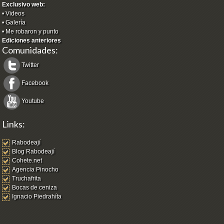
Exclusivo web:
•
Videos
•
Galería
•
Me robaron y punto
Ediciones anteriores
Comunidades:
Twitter
Facebook
Youtube
Links:
Rabodeají
Blog Rabodeají
Cohete.net
Agencia Pinocho
Truchafrita
Bocas de ceniza
Ignacio Piedrahíta