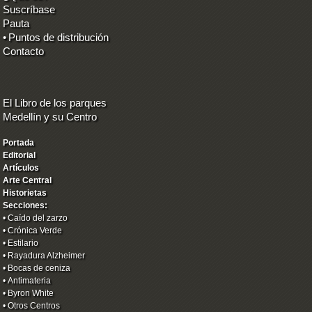
Suscríbase
Pauta
•
Puntos de distribución
Contacto
El Libro de los parques
Medellín y su Centro
Portada
Editorial
Artículos
Arte Central
Historietas
Secciones:
•
Caído del zarzo
•
Crónica Verde
•
Estilario
•
Rayadura Alzheimer
•
Bocas de ceniza
•
Antimateria
•
Byron White
•
Otros Centros